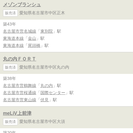
メゾンブランシュ
愛知県名古屋市中区正木
販売済
築43年
名古屋市営名城線
「
東別院
」駅
東海道本線
「
金山
」駅
東海道本線
「
尾頭橋
」駅
丸の内ＦＯＲＴ
愛知県名古屋市中区丸の内
販売済
築38年
名古屋市営鶴舞線
「
丸の内
」駅
名古屋市営桜通線
「
国際センター
」駅
名古屋市営東山線
「
伏見
」駅
meLiV上前津
愛知県名古屋市中区大須
販売済
築20年