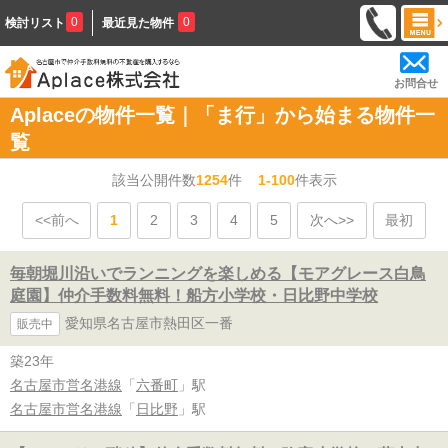
0
0
検討リスト
最近見た物件
お問合せ
Aplaceの物件一覧｜「ま行」から始まる物件一
覧
該当公開件数
1254
件
1-100
件表示
<<前へ
1
2
3
4
5
次へ>>
最初
毎朝堀川沿いでランニングを楽しめる【モアグレース白鳥
庭園】仲介手数料無料！船方小学校・日比野中学校
愛知県名古屋市熱田区一番
販売中
築23年
名古屋市営名港線
「
六番町
」駅
名古屋市営名港線
「
日比野
」駅