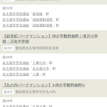
築31年
名古屋市営桜通線
「
新瑞橋
」駅
名古屋市営桜通線
「
瑞穂運動場西
」駅
名古屋市営名城線
「
瑞穂運動場東
」駅
【妙見町パークマンション】仲介手数料無料！滝川小学
校・川名中学校
愛知県名古屋市昭和区妙見町
販売中
築44年
名古屋市営名城線
「
八事日赤
」駅
名古屋市営名城線
「
名古屋大学
」駅
名古屋市営名城線
「
八事
」駅
【丸の内パークマンション】✨️仲介手数料無料✨️
愛知県名古屋市中区丸の内
販売中
築44年
名古屋市営桜通線
「
久屋大通
」駅