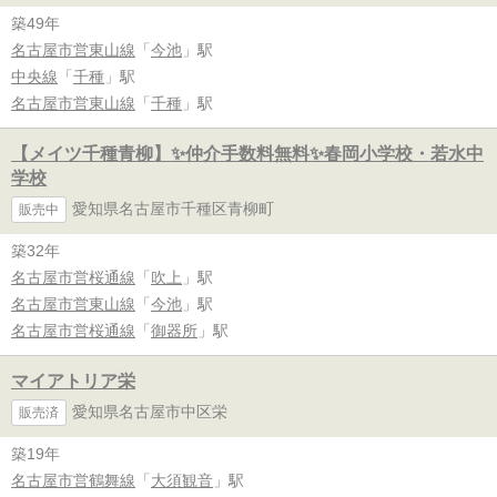
築49年
名古屋市営東山線
「
今池
」駅
中央線
「
千種
」駅
名古屋市営東山線
「
千種
」駅
【メイツ千種青柳】✨️仲介手数料無料✨️春岡小学校・若水中
学校
愛知県名古屋市千種区青柳町
販売中
築32年
名古屋市営桜通線
「
吹上
」駅
名古屋市営東山線
「
今池
」駅
名古屋市営桜通線
「
御器所
」駅
マイアトリア栄
愛知県名古屋市中区栄
販売済
築19年
名古屋市営鶴舞線
「
大須観音
」駅