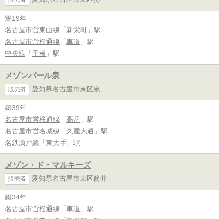
築19年
名古屋市営東山線
「
新栄町
」駅
名古屋市営桜通線
「
車道
」駅
中央線
「
千種
」駅
メゾンパール泉
愛知県名古屋市東区泉
販売済
築39年
名古屋市営桜通線
「
高岳
」駅
名古屋市営名城線
「
久屋大通
」駅
名鉄瀬戸線
「
東大手
」駅
メゾン・ド・マルキーズ
愛知県名古屋市東区筒井
販売済
築34年
名古屋市営桜通線
「
車道
」駅