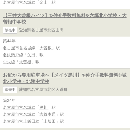
名古屋市営名城線
「
金山
」駅
【三井大曽根ハイツ】✨️仲介手数料無料✨️六郷北小学校・大
曽根中学校
愛知県名古屋市北区山田
販売中
築44年
名古屋市営名城線
「
大曽根
」駅
名鉄瀬戸線
「
矢田
」駅
中央線
「
大曽根
」駅
お庭から専用駐車場へ【メイツ黒川】✨️仲介手数料無料✨️城
北小学校・北陵中学校
愛知県名古屋市北区天道町
販売中
築24年
名古屋市営名城線
「
黒川
」駅
名古屋市営名城線
「
志賀本通
」駅
名古屋市営上飯田線
「
上飯田
」駅