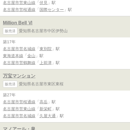
名古屋市営東山線
「
伏見
」駅
名古屋市営桜通線
「
国際センター
」駅
Million Bell Ⅵ
愛知県名古屋市中区伊勢山
販売済
築17年
名古屋市営名城線
「
東別院
」駅
東海道本線
「
金山
」駅
名古屋市営鶴舞線
「
上前津
」駅
万宝マンション
愛知県名古屋市東区東桜
販売済
築27年
名古屋市営桜通線
「
高岳
」駅
名古屋市営東山線
「
新栄町
」駅
名古屋市営名城線
「
久屋大通
」駅
マノアール・泉