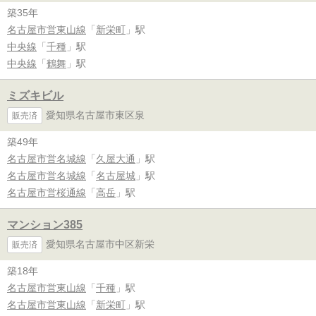
築35年
名古屋市営東山線
「
新栄町
」駅
中央線
「
千種
」駅
中央線
「
鶴舞
」駅
ミズキビル
愛知県名古屋市東区泉
販売済
築49年
名古屋市営名城線
「
久屋大通
」駅
名古屋市営名城線
「
名古屋城
」駅
名古屋市営桜通線
「
高岳
」駅
マンション385
愛知県名古屋市中区新栄
販売済
築18年
名古屋市営東山線
「
千種
」駅
名古屋市営東山線
「
新栄町
」駅