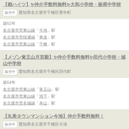
【都ハイツ】✨️仲介手数料無料✨️大和小学校・振甫中学校
愛知県名古屋市千種区豊年町
販売中
築52年
名古屋市営東山線
「
今池
」駅
名古屋市営桜通線
「
車道
」駅
名古屋市営東山線
「
千種
」駅
【メゾン覚王山月宮殿】✨️仲介手数料無料✨️田代小学校・城
山中学校
愛知県名古屋市千種区田代町
販売中
築54年
名古屋市営東山線
「
覚王山
」駅
名古屋市営東山線
「
池下
」駅
名古屋市営名城線
「
本山
」駅
【丸美タウンマンション今池】仲介手数料無料！
愛知県名古屋市千種区今池
販売中