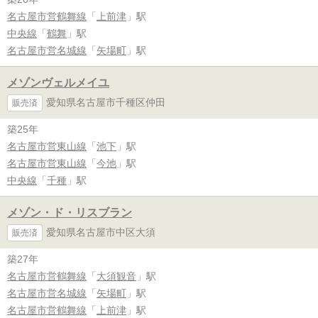
名古屋市営鶴舞線
「
上前津
」駅
中央線
「
鶴舞
」駅
名古屋市営名城線
「
矢場町
」駅
メゾンヴェルメイユ
愛知県名古屋市千種区仲田
販売済
築25年
名古屋市営東山線
「
池下
」駅
名古屋市営東山線
「
今池
」駅
中央線
「
千種
」駅
メゾン・ド・リスブラン
愛知県名古屋市中区大須
販売済
築27年
名古屋市営鶴舞線
「
大須観音
」駅
名古屋市営名城線
「
矢場町
」駅
名古屋市営鶴舞線
「
上前津
」駅