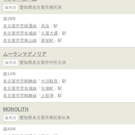
愛知県名古屋市東区泉
販売済
築28年
名古屋市営桜通線
「
高岳
」駅
名古屋市営名城線
「
久屋大通
」駅
名古屋市営東山線
「
新栄町
」駅
ムーランマグノリア
愛知県名古屋市中区大須
販売済
築14年
名古屋市営鶴舞線
「
大須観音
」駅
名古屋市営名城線
「
矢場町
」駅
名古屋市営鶴舞線
「
上前津
」駅
MONOLITH
愛知県名古屋市東区新出来
販売済
築40年