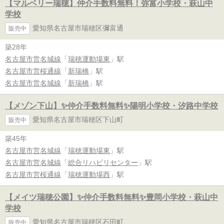
【マルベリー瑞穂】仲介手数料無料！弥富小学校・萩山中
学校
愛知県名古屋市瑞穂区彌富通
販売中
築28年
名古屋市営名城線
「
瑞穂運動場東
」駅
名古屋市営桜通線
「
新瑞橋
」駅
名古屋市営名城線
「
新瑞橋
」駅
【メゾン下山】✨️仲介手数料無料✨️陽明小学校・汐路中学校
愛知県名古屋市瑞穂区下山町
販売中
築45年
名古屋市営名城線
「
瑞穂運動場東
」駅
名古屋市営名城線
「
総合リハビリセンター
」駅
名古屋市営桜通線
「
瑞穂運動場西
」駅
【メイツ瑞穂公園】✨️仲介手数料無料✨️豊岡小学校・萩山中
学校
愛知県名古屋市瑞穂区石田町
販売中