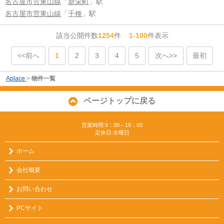
名古屋市営東山線
「
新栄町
」駅
名古屋市営東山線
「
千種
」駅
該当公開件数
1254
件
1-100
件表示
<<前へ
1
2
3
4
5
次へ>>
最初
Aplace
>
物件一覧
ページトップに戻る
営業時間:9：00～19：00
定休日:水曜日
ホーム
会社概要
お問い合わせ
PCサイト