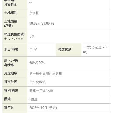
-/-
月額料金
土地権利
所有権
土地面積
98.82㎡(29.89坪)
(坪数)
私道負担面積/
-/無
セットバック
一方(北 公道 7.2
地目/地勢
宅地/-
接道状況
m)
建ぺい率/
60%/200%
容積率
用途地域
第一種中高層住居専用
都市計画
市街化区域
種別/構造
新築一戸建/木造
階建
2階建
築年月
2026年 10月 (予定)