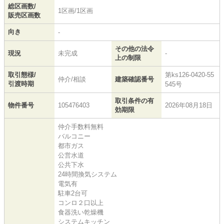
総区画数/
1区画/1区画
販売区画数
向き
-
その他の法令
現況
未完成
-
上の制限
取引態様/
第ks126-0420-55
仲介/相談
建築確認番号
引渡時期
545号
取引条件の有
物件番号
105476403
2026年08月18日
効期限
仲介手数料無料
バルコニー
都市ガス
公営水道
公共下水
24時間換気システム
電気有
駐車2台可
コンロ２口以上
食器洗い乾燥機
システムキッチン