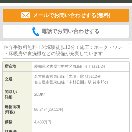
メールでお問い合わせする(無料)
電話でお問い合わせする
仲介手数料無料！岩塚駅徒歩13分！施工：ホーク・ワン
・床暖房や食洗機などの設備が充実しています
所在地
愛知県
名古屋市中村区
向島町
４丁目21-24
名古屋市営東山線
「
岩塚
」駅 徒歩12分
交通
名古屋市営東山線
「
中村公園
」駅 徒歩16分
間取り/
2LDK/
詳細
建物面積
96.24㎡(29.11坪)
(坪数)
価格
4,480万円
駐車場/