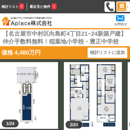
0
1
検討リスト
最近見た物件
お問合せ
【名古屋市中村区向島町4丁目21−24新築戸建】
仲介手数料無料！稲葉地小学校・豊正中学校
価格
4,480
万円
検討リストに追加
1/24
2/24