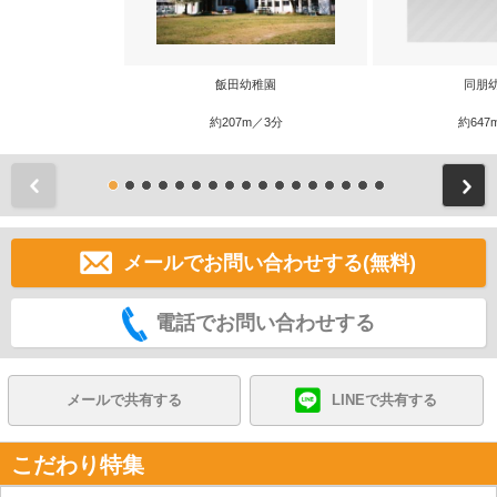
飯田幼稚園
同朋
約207m／3分
約647
前
メールでお問い合わせする(無料)
電話でお問い合わせする
メールで共有する
LINEで共有する
こだわり特集