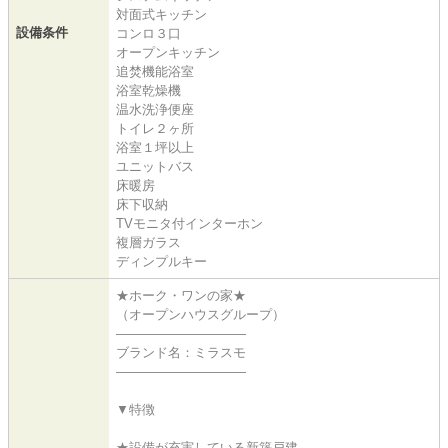
対面式キッチン
設備条件
コンロ３口
オープンキッチン
追焚機能浴室
浴室乾燥機
温水洗浄便座
トイレ２ヶ所
浴室１坪以上
ユニットバス
床暖房
床下収納
TVモニタ付インターホン
複層ガラス
ディンプルキー
★ホーク・ワンの家★
（オープンハウスグループ）
――――――――――
ブランド名：ミラスモ
――――――――――
▼特徴
★設備が充実している新築戸建