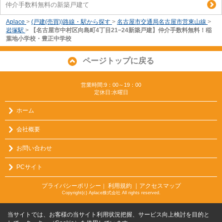
仲介手数料無料の新築戸建て
Aplace
>
(戸建(売買))路線・駅から探す
>
名古屋市交通局名古屋市営東山線
>
岩塚駅
>
【名古屋市中村区向島町4丁目21−24新築戸建】仲介手数料無料！稲
葉地小学校・豊正中学校
ページトップに戻る
営業時間:9：00～19：00
定休日:水曜日
ホーム
会社概要
お問い合わせ
PCサイト
プライバシーポリシー
利用規約
｜アクセスマップ
｜
Copyright(c) Aplace株式会社 All rights reserved.
当サイトでは、お客様の当サイト利用状況把握、サービス向上検討を目的と