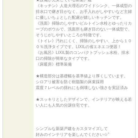
《キッチン》人造大理石のワイドシンク、一体成型の
排水口で継ぎ目がなく、お手入れがしやすいなど主婦
に優しいちょとした配慮が嬉しいキッチンです。
《洗面》掃除のしやすいビルトイン水栓とゆったりカ
ーブのボウルで、洗面所も継ぎ目のない一体成型で、
そうじがしやすいところが特徴です。
《トイレ》汚れにくく、掃除のしやすい、上から１０
０％洗浄タイプです。LIXILの省エネエコ便器！
《お風呂》LIXIL製のコンパクトプッシュ水栓。排水
口の掃除が簡単なタイプです。
《床暖房》標準装備
★構造部分は基礎幅を基準値より厚くしています。
シロアリ被害を防ぐ樹脂製の床束採用
震度７レベルの揺れにも倒壊しない強さを実証済み
★スッキリとしたデザインで、インテリアが映える若
い人にも人気の分譲住宅です。
シンプルな新築戸建をカスタマイズして
好みのインテリアを楽しんでください☆”