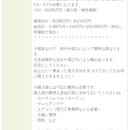
1％～2.2％必要になります。
小計：約106万円（借入額：物件価格）
費用合計：約196万円～約214万円
総合計：4,480万円＋214万円＝約4,694万円（売出し
時価格で算出）
＾＾＾＾＾＾＾＾＾＾＾＾＾＾＾＾＾＾＾＾
※概算なので、銀行や借入によって費用は異なりま
す。
火災保険料も会社や選び方により幅があります。
目安にしてください。
あなたに一番あった借入方法を見つけて少しでもお得
に購入できますように！
※購入後には下記の費用も必要です。
購入後の費用も資金計画に含めておいてくださいね。
・カーテンレール（カーテン）
・テレビアンテナ
・エアコン（壁穴工事費用なども必要）
・引越し費用
・照明 など