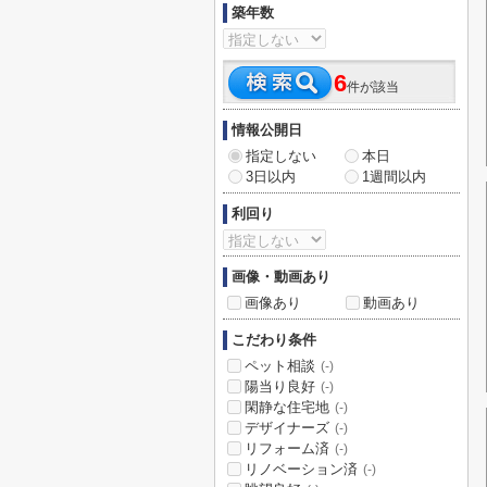
築年数
6
件が該当
情報公開日
指定しない
本日
3日以内
1週間以内
利回り
画像・動画あり
画像あり
動画あり
こだわり条件
ペット相談
(-)
陽当り良好
(-)
閑静な住宅地
(-)
デザイナーズ
(-)
リフォーム済
(-)
リノベーション済
(-)