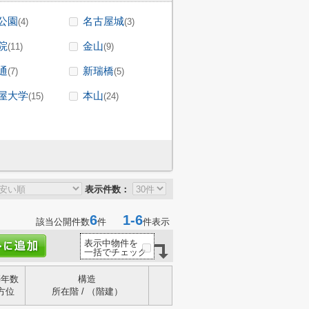
公園
名古屋城
(4)
(3)
院
金山
(11)
(9)
通
新瑞橋
(7)
(5)
屋大学
本山
(15)
(24)
表示件数：
6
1-6
該当公開件数
件
件表示
表示中物件を
一括でチェック
築年数
構造
方位
所在階 / （階建）