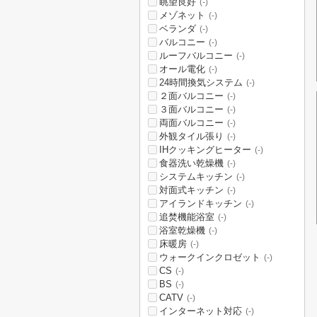
眺望良好
(-)
メゾネット
(-)
ベランダ
(-)
バルコニー
(-)
ルーフバルコニー
(-)
オール電化
(-)
24時間換気システム
(-)
２面バルコニー
(-)
３面バルコニー
(-)
両面バルコニー
(-)
外観タイル張り
(-)
IHクッキングヒーター
(-)
食器洗い乾燥機
(-)
システムキッチン
(-)
対面式キッチン
(-)
アイランドキッチン
(-)
追焚機能浴室
(-)
浴室乾燥機
(-)
床暖房
(-)
ウォークインクロゼット
(-)
CS
(-)
BS
(-)
CATV
(-)
インターネット対応
(-)