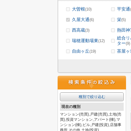
大曽根
平安通
(10)
久屋大通
栄
(6)
(5)
西高蔵
熱田神
(3)
総合リ
瑞穂運動場東
(12)
ター
(9)
自由ヶ丘
茶屋ヶ
(19)
種別で絞り込む
現在の種別
マンション(売買),戸建(売買),土地(売
買),投資マンション,アパート(棟),マ
ンション(棟),ビル,戸建(投資),店舗事
務所,その他,土地(投資)