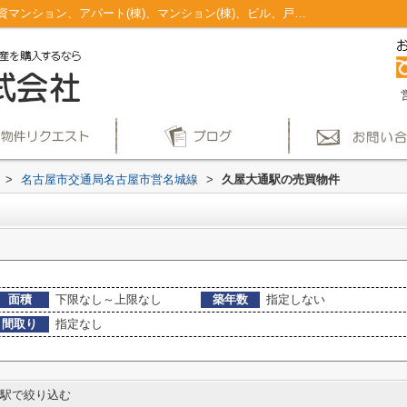
久屋大通駅のマンション、戸建、土地、投資マンション、アパート(棟)、マンション(棟)、ビル、戸建、店舗事務所、その他、土地一覧｜仲介手数料無料！名古屋市で新築戸建てを探すならAplace
>
名古屋市交通局名古屋市営名城線
>
久屋大通駅の売買物件
面積
下限なし～上限なし
築年数
指定しない
間取り
指定なし
駅で絞り込む