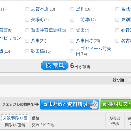
志賀本通
黒川
名城
(11)
(13)
(16)
矢場町
上前津
東別
(2)
(14)
宮西
熱田神宮伝馬町
堀田
妙音
(8)
(5)
(7)
ハビリセン
八事
八事日赤
名古
(21)
(20)
ナゴヤドーム前矢
坂
砂田橋
(15)
(13)
田
(14)
6
件が該当
並び順：
外観
/
間取り図
価格
駅徒歩
停歩
交通 / 所在地
間取り/面積