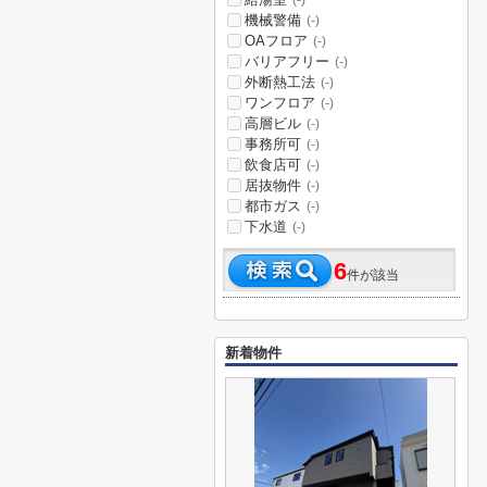
(-)
機械警備
(-)
OAフロア
(-)
バリアフリー
(-)
外断熱工法
(-)
ワンフロア
(-)
高層ビル
(-)
事務所可
(-)
飲食店可
(-)
居抜物件
(-)
都市ガス
(-)
下水道
(-)
6
件が該当
新着物件