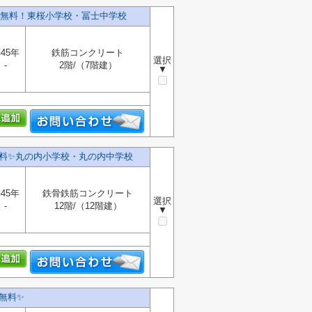
無料！東桜小学校・冨士中学校
45年
鉄筋コンクリート
選択
-
2階/（7階建）
▼
料✨️丸の内小学校・丸の内中学校
45年
鉄骨鉄筋コンクリート
選択
-
12階/（12階建）
▼
料✨️