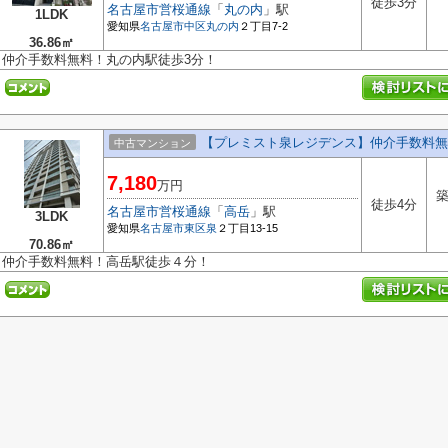
徒歩3分
名古屋市営桜通線
「
丸の内
」駅
1LDK
愛知県
名古屋市中区
丸の内
２丁目7-2
36.86㎡
仲介手数料無料！丸の内駅徒歩3分！
【プレミスト泉レジデンス】仲介手数料無
中古マンション
7,180
万円
築
徒歩4分
名古屋市営桜通線
「
高岳
」駅
3LDK
愛知県
名古屋市東区
泉
２丁目13-15
70.86㎡
仲介手数料無料！高岳駅徒歩４分！