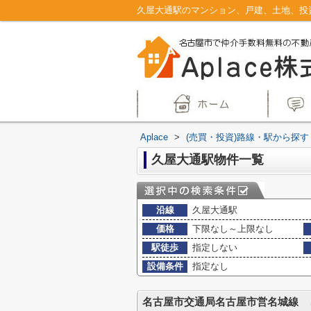
Aplace
>
(売買・投資)路線・駅から探す
久屋大通駅物件一覧
沿線
久屋大通駅
価格
下限なし～上限なし
駅徒歩
指定しない
設備条件
指定なし
名古屋市交通局名古屋市営名城線