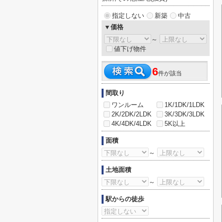
指定しない
新築
中古
▼価格
～
値下げ物件
6
件が該当
間取り
ワンルーム
1K/1DK/1LDK
2K/2DK/2LDK
3K/3DK/3LDK
4K/4DK/4LDK
5K以上
面積
～
土地面積
～
駅からの徒歩