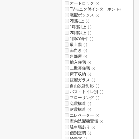
オートロック
(-)
TVモニタ付インターホン
(-)
宅配ボックス
(-)
2階以上
(-)
10階以上
(-)
20階以上
(-)
1階の物件
(-)
最上階
(-)
南向き
(-)
角部屋
(-)
輸入住宅
(-)
二世帯住宅
(-)
床下収納
(-)
複層ガラス
(-)
自由設計対応
(-)
バス・トイレ別
(-)
フローリング
(-)
免震構造
(-)
耐震構造
(-)
エレベーター
(-)
室内洗濯機置場
(-)
駐車場あり
(-)
個別空調
(-)
給湯室