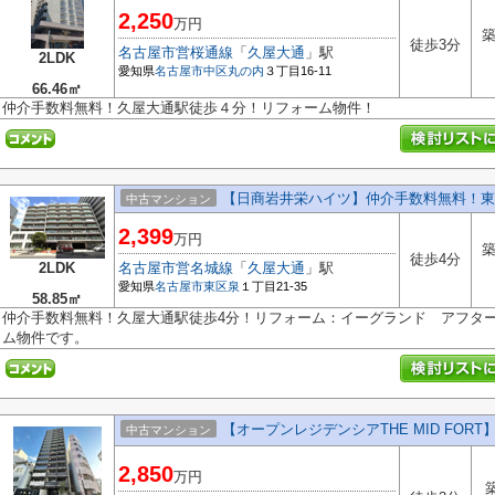
2,250
万円
築
徒歩3分
名古屋市営桜通線
「
久屋大通
」駅
2LDK
愛知県
名古屋市中区
丸の内
３丁目16-11
66.46㎡
仲介手数料無料！久屋大通駅徒歩４分！リフォーム物件！
【日商岩井栄ハイツ】仲介手数料無料！東
中古マンション
2,399
万円
築
徒歩4分
2LDK
名古屋市営名城線
「
久屋大通
」駅
愛知県
名古屋市東区
泉
１丁目21-35
58.85㎡
仲介手数料無料！久屋大通駅徒歩4分！リフォーム：イーグランド アフタ
ム物件です。
【オープンレジデンシアTHE MID FORT
中古マンション
2,850
万円