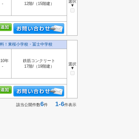
選択
-
12階/（15階建）
▼
料！東桜小学校・冨士中学校
10年
鉄筋コンクリート
選択
-
17階/（19階建）
▼
6
1-6
該当公開件数
件
件表示