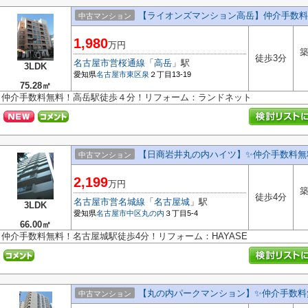
【ライオンズマンション高岳】仲介手数料
中古マンション
1,980
万円
築
徒歩3分
名古屋市営桜通線
「
高岳
」駅
3LDK
愛知県
名古屋市東区
泉
２丁目13-19
75.28㎡
仲介手数料無料！高岳駅徒歩４分！リフォーム：ランドネット
【日商岩井丸の内ハイツ】✨️仲介手数料無
中古マンション
2,199
万円
築
徒歩4分
名古屋市営名城線
「
名古屋城
」駅
3LDK
愛知県
名古屋市中区
丸の内
３丁目5-4
66.00㎡
仲介手数料無料！名古屋城駅徒歩4分！リフォーム：HAYASE
【丸の内パークマンション】✨️仲介手数料無
中古マンション