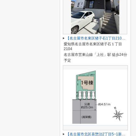
【名古屋市名東区猪子石1丁目2104新築戸建2号棟】✨️仲介手数料無料✨️猪子石小学校・猪高中学校
愛知県名古屋市名東区猪子石１丁目
2104
名古屋市営東山線「上社」駅 徒歩24分
予定
【名古屋市北区喜惣治2丁目5−1新築戸建】仲介手数料無料！楠西小学校・楠中学校