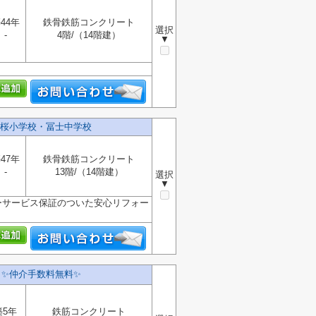
44年
鉄骨鉄筋コンクリート
選択
-
4階/（14階建）
▼
桜小学校・冨士中学校
47年
鉄骨鉄筋コンクリート
-
13階/（14階建）
選択
▼
ーサービス保証のついた安心リフォー
】✨️仲介手数料無料✨️
築5年
鉄筋コンクリート