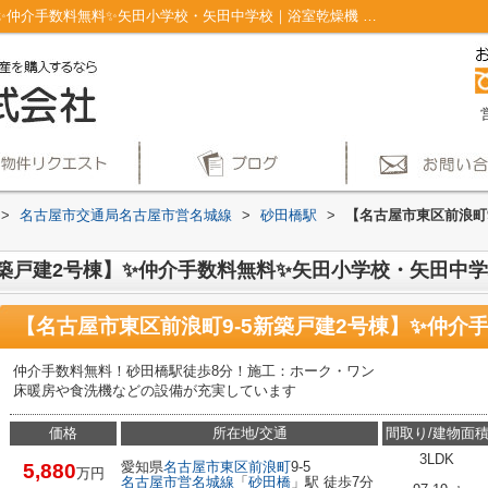
【名古屋市東区前浪町9-5新築戸建2号棟】✨️仲介手数料無料✨️矢田小学校・矢田中学校｜浴室乾燥機 ディンプルキー 複層ガラス 南面バルコニー 食器洗乾燥機｜仲介手数料無料！名古屋市で新築戸建てを探すならAplace
>
名古屋市交通局名古屋市営名城線
>
砂田橋駅
>
【名古屋市東区前浪町9
築戸建2号棟】✨️仲介手数料無料✨️矢田小学校・矢田中
仲介手数料無料！砂田橋駅徒歩8分！施工：ホーク・ワン
床暖房や食洗機などの設備が充実しています
価格
所在地/交通
間取り/建物面
3LDK
愛知県
名古屋市東区
前浪町
9-5
5,880
万円
名古屋市営名城線
「
砂田橋
」駅 徒歩7分