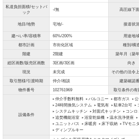
私道負担面積/セットバ
-/無
高圧線下
ック
地目/地勢
宅地/-
接道状
建ぺい率/容積率
60%/200%
用途地
都市計画
市街化区域
種別/構
階建
2階建
築年月（築
総区画数/販売区画数
3区画/3区画
向き
現況
未完成
その他の法令
取引態様/引渡時期
仲介/相談
建築確認
物件番号
102761969
取引条件の有
仲介手数料無料
バルコニー
都市ガス
公
24時間換気システム
電気有
駐車2台可
システムキッチン
対面式キッチン
コンロ
設備条件
追焚機能浴室
浴室乾燥機
温水洗浄便座
ユニットバス
床暖房
床下収納
TVモニ
ディンプルキー