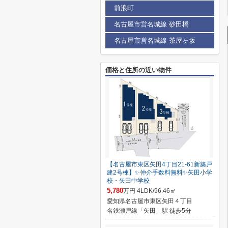
前浪町
名古屋市営名城線 砂田橋
名古屋市営名城線 茶屋ヶ坂
価格と住所の近い物件
【名古屋市東区矢田4丁目21-61新築戸
建2号棟】✨️仲介手数料無料✨️矢田小学
校・矢田中学校
5,780
万円 4LDK/96.46㎡
愛知県名古屋市東区矢田４丁目
名鉄瀬戸線「矢田」駅 徒歩5分