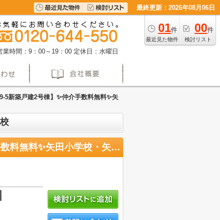
最終更新：2026年08月06日
01
00
件
件
最近見た物件
検討リスト
営業時間：9：00～19：00
定休日：水曜日
-5新築戸建2号棟】✨️仲介手数料無料✨️矢
学校
【名古屋市東区前浪町9-5新築戸建2号棟】✨️仲介手数料無料✨️矢田小学校・矢田中学校
積