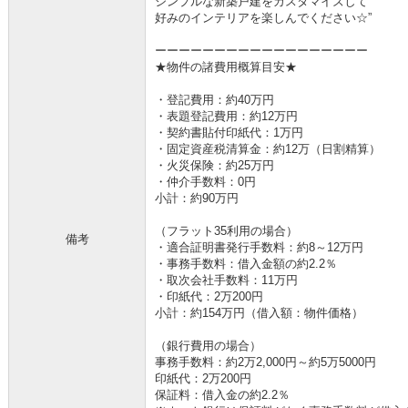
シンプルな新築戸建をカスタマイズして
好みのインテリアを楽しんでください☆”
ーーーーーーーーーーーーーーーーーー
★物件の諸費用概算目安★
・登記費用：約40万円
・表題登記費用：約12万円
・契約書貼付印紙代：1万円
・固定資産税清算金：約12万（日割精算）
・火災保険：約25万円
・仲介手数料：0円
小計：約90万円
（フラット35利用の場合）
備考
・適合証明書発行手数料：約8～12万円
・事務手数料：借入金額の約2.2％
・取次会社手数料：11万円
・印紙代：2万200円
小計：約154万円（借入額：物件価格）
（銀行費用の場合）
事務手数料：約2万2,000円～約5万5000円
印紙代：2万200円
保証料：借入金の約2.2％