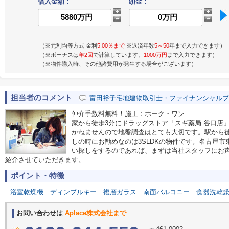
借入金額：
頭金：
（※元利均等方式 金利
5.00％まで
※返済年数
5～50
年まで入力できます）
（※ボーナスは
年2回
で計算しています。
1000万円
まで入力できます）
（※物件購入時、その他諸費用が発生する場合がございます）
担当者のコメント
富田裕子宅地建物取引士・ファイナンシャルプ
仲介手数料無料！施工：ホーク・ワン
家から徒歩3分にドラッグストア「スギ薬局 谷口店
かねませんので地盤調査はとても大切です。駅から
しの時にお勧めなのは3SLDKの物件です。名古屋
い探しをするのであれば、まずは当社スタッフにお
紹介させていただきます。
ポイント・特徴
浴室乾燥機
ディンプルキー
複層ガラス
南面バルコニー
食器洗乾
お問い合わせは
Aplace株式会社まで