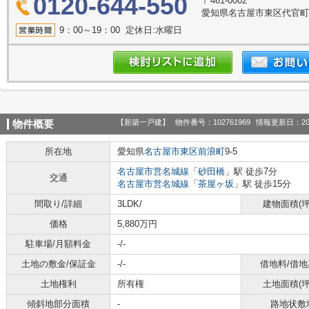
0120-644-550
〒461-0002
愛知県名古屋市東区代官町39
9：00～19：00 定休日:水曜日
【新築一戸建】
物件番号：102761969
情報更新日：20
物件概要
所在地
愛知県
名古屋市東区
前浪町
9-5
名古屋市営名城線
「
砂田橋
」駅 徒歩7分
交通
名古屋市営名城線
「
茶屋ヶ坂
」駅 徒歩15分
間取り/詳細
3LDK/
建物面積(坪
価格
5,880万円
駐車場/月額料金
-/-
土地の敷金/保証金
-/-
借地料/借地
土地権利
所有権
土地面積(坪
傾斜地部分面積
-
路地状敷