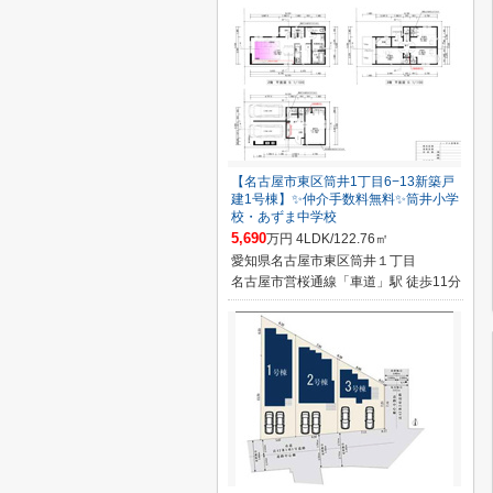
【名古屋市東区筒井1丁目6−13新築戸
建1号棟】✨️仲介手数料無料✨️筒井小学
校・あずま中学校
5,690
万円 4LDK/122.76㎡
愛知県名古屋市東区筒井１丁目
名古屋市営桜通線「車道」駅 徒歩11分