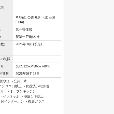
面積
-
角地(西 公道 6.0m)(北 公道
況
6.0m)
域
第一種住居
造
新築一戸建/木造
年数）
2026年 8月 (予定)
-
上の制限
-
番号
第KS125-0420-57740号
効期限
2026年08月18日
営水道
公共下水
コンロ２口以上
食器洗い乾燥機
３口
オープンキッチン
トイレ２ヶ所
浴室１坪以上
タ付インターホン
複層ガラス