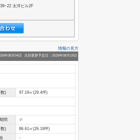
−22 太洋ビル2F
情報の見方
26年08月04日
次回更新予定日：2026年08月18日
数)
97.19㎡(29.4坪)
期間
-/-
数)
86.61㎡(26.19坪)
地
-