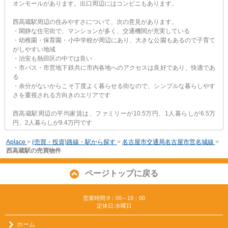
オンモールがあります。出口周辺にはコンビニもあります。
西高蔵駅周辺の住みやすさについて、次の意見があります。
・閑静な住宅街で、マンションが多く、交通機関が充実している
・幼稚園・保育園・小中学校が周辺にあり、大きな公園もあるので子育て
がしやすい地域
・治安も熱田区の中では良い
・市バス・市営地下鉄共に市内各地へのアクセスは良好であり、快適であ
る
・余分がないからこそ丁度よく暮らせる街なので、シンプルな暮らしやす
さを重視される方向きのエリアです
西高蔵駅周辺の平均家賃は、ファミリーが10.5万円、1人暮らしが6.5万
円、2人暮らしが9.4万円です
Aplace
>
(売買・投資)路線・駅から探す
>
名古屋市交通局名古屋市営名城線
>
西高蔵駅の売買物件
ページトップに戻る
営業時間:9：00～19：00
定休日:水曜日
ホーム