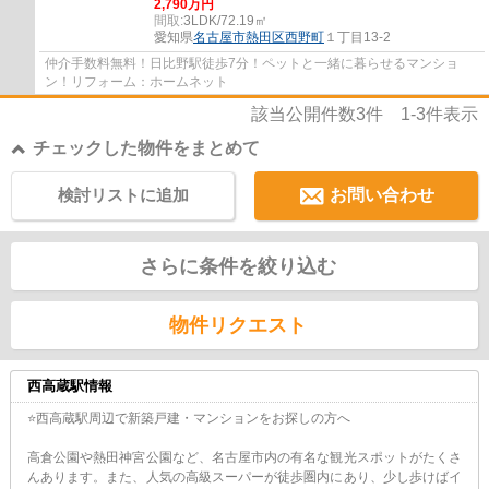
2,790万円
間取:
3LDK/72.19㎡
愛知県
名古屋市熱田区
西野町
１丁目13-2
仲介手数料無料！日比野駅徒歩7分！ペットと一緒に暮らせるマンショ
ン！リフォーム：ホームネット
該当公開件数
3
件
1-3
件表示
チェックした物件をまとめて
検討リストに追加
お問い合わせ
さらに条件を絞り込む
物件リクエスト
西高蔵駅情報
⭐西高蔵駅周辺で新築戸建・マンションをお探しの方へ
高倉公園や熱田神宮公園など、名古屋市内の有名な観光スポットがたくさ
んあります。また、人気の高級スーパーが徒歩圏内にあり、少し歩けばイ