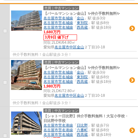
売買｜中古マンション
【パールマンション金山】✨️仲介手数料無料✨️
名古屋市営名城線
「
金山
」駅 徒歩3分
名古屋市営名城線
「
東別院
」駅 徒歩8分
名古屋市営名城線
「
西高蔵
」駅 徒歩18分
1,680万円
3月9日 値下げ
間取:
2LDK/64.80㎡
愛知県
名古屋市中区
金山
２丁目10-18
仲介手数料無料！金山駅徒歩３分！
売買｜中古マンション
【パールマンション金山】✨️仲介手数料無料✨️
名古屋市営名城線
「
金山
」駅 徒歩3分
名古屋市営名城線
「
東別院
」駅 徒歩8分
名古屋市営名城線
「
西高蔵
」駅 徒歩18分
1,980万円
間取:
2LDK/72.80㎡
愛知県
名古屋市中区
金山
２丁目10-18
仲介手数料無料！金山駅徒歩３分！
売買｜中古マンション
【シャトー日比野】仲介手数料無料！大宝小学校・
日比野中学校
名古屋市営名港線
「
日比野
」駅 徒歩7分
名古屋市営名港線
「
六番町
」駅 徒歩8分
名古屋市営名城線
「
西高蔵
」駅 徒歩18分