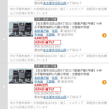
愛知県
名古屋市北区
山田
４丁目11-7
仲介手数料無料！大曽根駅徒歩14分！施工：メルディア 床暖房や食洗機
などの設備が充実しています
売買｜新築一戸建
【名古屋市北区山田4丁目11-7新築戸建2号棟】✨️仲
介手数料無料✨️六郷小学校・大曽根中学校
名鉄瀬戸線
「
矢田
」駅 徒歩17分
中央線
「
大曽根
」駅 徒歩16分
4,690万円
8月4日 値下げ
間取:
3LDK/113.19㎡
愛知県
名古屋市北区
山田
４丁目11-7
仲介手数料無料！大曽根駅徒歩14分！施工：メルディア 床暖房や食洗機
などの設備が充実しています
売買｜新築一戸建
【名古屋市北区山田4丁目11-7新築戸建3号棟】✨️仲
介手数料無料✨️六郷小学校・大曽根中学校
名鉄瀬戸線
「
矢田
」駅 徒歩17分
中央線
「
大曽根
」駅 徒歩16分
4,690万円
8月4日 値下げ
間取:
3LDK/101.39㎡
愛知県
名古屋市北区
山田
４丁目11-7
仲介手数料無料！大曽根駅徒歩14分！施工：メルディア 床暖房や食洗機
などの設備が充実しています