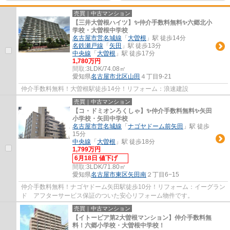
売買｜中古マンション
【三井大曽根ハイツ】✨️仲介手数料無料✨️六郷北小
学校・大曽根中学校
名古屋市営名城線
「
大曽根
」駅 徒歩14分
名鉄瀬戸線
「
矢田
」駅 徒歩13分
中央線
「
大曽根
」駅 徒歩17分
1,780万円
間取:
3LDK/74.08㎡
愛知県
名古屋市北区
山田
４丁目9-21
仲介手数料無料！大曽根駅徒歩14分！リフォーム：浪速建設
売買｜中古マンション
【コ・ドミオンろくしゃ】✨️仲介手数料無料✨️矢田
小学校・矢田中学校
名古屋市営名城線
「
ナゴヤドーム前矢田
」駅 徒歩
15分
中央線
「
大曽根
」駅 徒歩18分
1,799万円
6月18日 値下げ
間取:
3LDK/71.80㎡
愛知県
名古屋市東区
矢田南
２丁目6−15
仲介手数料無料！ナゴヤドーム矢田駅徒歩10分！リフォーム：イーグラン
ド アフターサービス保証のついた安心リフォーム物件です。
売買｜中古マンション
【イトーピア第2大曽根マンション】仲介手数料無
料！六郷小学校・大曽根中学校！