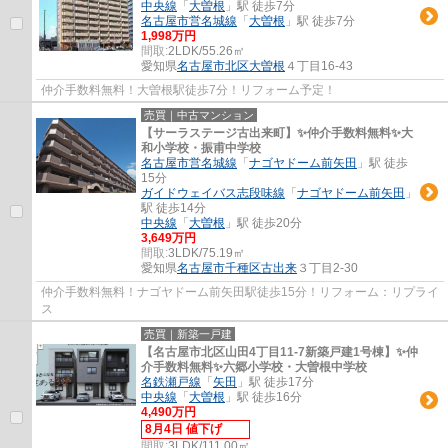
中央線
「
大曽根
」駅 徒歩7分
名古屋市営名城線
「
大曽根
」駅 徒歩7分
1,998万円
間取:
2LDK/55.26㎡
愛知県
名古屋市北区
大曽根
４丁目16-43
仲介手数料無料！大曽根駅徒歩7分！リフォーム予定！
売買｜中古マンション
【サーラステージ古出来町】✨️仲介手数料無料✨️大
和小学校・振甫中学校
名古屋市営名城線
「
ナゴヤドーム前矢田
」駅 徒歩
15分
ガイドウェイバス志段味線
「
ナゴヤドーム前矢田
」
駅 徒歩14分
中央線
「
大曽根
」駅 徒歩20分
3,649万円
間取:
3LDK/75.19㎡
愛知県
名古屋市千種区
古出来
３丁目2-30
仲介手数料無料！ナゴヤドーム前矢田駅徒歩15分！リフォーム：リプライ
ス
売買｜新築一戸建
【名古屋市北区山田4丁目11-7新築戸建1号棟】✨️仲
介手数料無料✨️六郷小学校・大曽根中学校
名鉄瀬戸線
「
矢田
」駅 徒歩17分
中央線
「
大曽根
」駅 徒歩16分
4,490万円
8月4日 値下げ
間取:
3LDK/111.00㎡