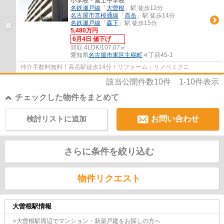
小学校・冨士中学校
名鉄瀬戸線
「
大曽根
」駅 徒歩12分
名古屋市営桜通線
「
高岳
」駅 徒歩14分
名鉄瀬戸線
「
森下
」駅 徒歩15分
5,480万円
6月4日 値下げ
間取:
4LDK/107.07㎡
愛知県
名古屋市東区
主税町
４丁目45-1
仲介手数料無料！高岳駅徒歩14分！リフォーム：リノベミクニ
該当公開件数
10
件
1-10
件表示
チェックした物件をまとめて
検討リストに追加
お問い合わせ
さらに条件を絞り込む
物件リクエスト
大曽根駅情報
⭐大曽根駅周辺でマンション・新築戸建をお探しの方へ