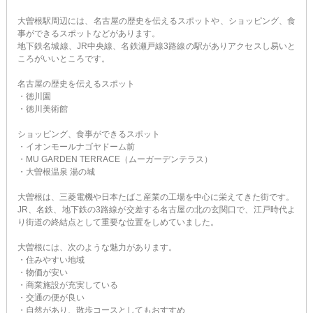
大曽根駅周辺には、名古屋の歴史を伝えるスポットや、ショッピング、食
事ができるスポットなどがあります。
地下鉄名城線、JR中央線、名鉄瀬戸線3路線の駅がありアクセスし易いと
ころがいいところです。
名古屋の歴史を伝えるスポット
・徳川園
・徳川美術館
ショッピング、食事ができるスポット
・イオンモールナゴヤドーム前
・MU GARDEN TERRACE（ムーガーデンテラス）
・大曽根温泉 湯の城
大曽根は、三菱電機や日本たばこ産業の工場を中心に栄えてきた街です。
JR、名鉄、地下鉄の3路線が交差する名古屋の北の玄関口で、江戸時代よ
り街道の終結点として重要な位置をしめていました。
大曽根には、次のような魅力があります。
・住みやすい地域
・物価が安い
・商業施設が充実している
・交通の便が良い
・自然があり、散歩コースとしてもおすすめ