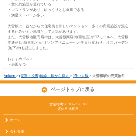
・文化的施設が優れている
・レストランがあり、ゆっくりとお食事できる
・満足スーパーが多い
大曽根は、昔ながらの住宅街と新しいマンション、多くの商業施設が混在
する住みやすい地域として人気があります。
また、大曽根地区商店街は、大曽根商店街(西地区)がOZモールへ、大曽根
本通商店街(東地区)がオゾンアベニューへと生まれ変わり、オズガーデン
(地下街)も誕生しました。
おすすめグルメ
・矢田かつ
Aplace
>
(売買・投資)路線・駅から探す
>
JR中央線
>
大曽根駅の売買物件
ページトップに戻る
営業時間:9：00～19：00
定休日:水曜日
ホーム
会社概要