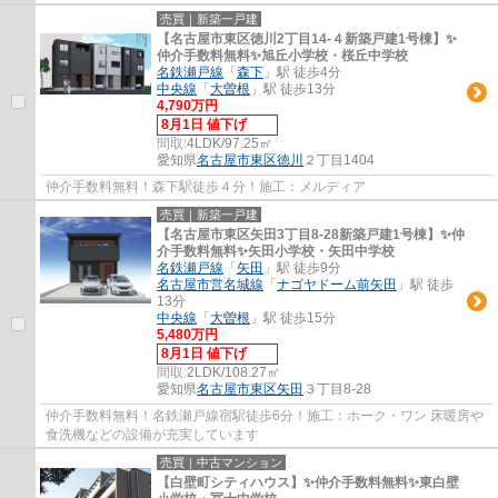
売買｜新築一戸建
【名古屋市東区徳川2丁目14-４新築戸建1号棟】✨️
仲介手数料無料✨️旭丘小学校・桜丘中学校
名鉄瀬戸線
「
森下
」駅 徒歩4分
中央線
「
大曽根
」駅 徒歩13分
4,790万円
8月1日 値下げ
間取:
4LDK/97.25㎡
愛知県
名古屋市東区
徳川
２丁目1404
仲介手数料無料！森下駅徒歩４分！施工：メルディア
売買｜新築一戸建
【名古屋市東区矢田3丁目8-28新築戸建1号棟】✨️仲
介手数料無料✨️矢田小学校・矢田中学校
名鉄瀬戸線
「
矢田
」駅 徒歩9分
名古屋市営名城線
「
ナゴヤドーム前矢田
」駅 徒歩
13分
中央線
「
大曽根
」駅 徒歩15分
5,480万円
8月1日 値下げ
間取:
2LDK/108.27㎡
愛知県
名古屋市東区
矢田
３丁目8-28
仲介手数料無料！名鉄瀬戸線宿駅徒歩6分！施工：ホーク・ワン 床暖房や
食洗機などの設備が充実しています
売買｜中古マンション
【白壁町シティハウス】✨️仲介手数料無料✨️東白壁