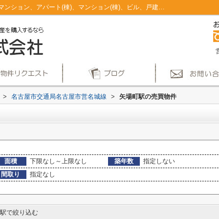
矢場町駅のマンション、戸建、土地、投資マンション、アパート(棟)、マンション(棟)、ビル、戸建、店舗事務所、その他、土地一覧｜仲介手数料無料！名古屋市で新築戸建てを探すならAplace
>
名古屋市交通局名古屋市営名城線
>
矢場町駅の売買物件
面積
下限なし～上限なし
築年数
指定しない
間取り
指定なし
駅で絞り込む