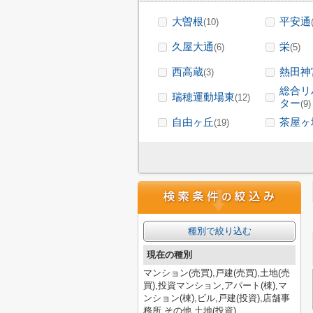
大曽根
平安通
(10)
久屋大通
栄
(6)
(5)
西高蔵
熱田神
(3)
総合リ
瑞穂運動場東
(12)
ター
(9)
自由ヶ丘
茶屋ヶ
(19)
種別で絞り込む
現在の種別
マンション(売買),戸建(売買),土地(売
買),投資マンション,アパート(棟),マ
ンション(棟),ビル,戸建(投資),店舗事
務所,その他,土地(投資)