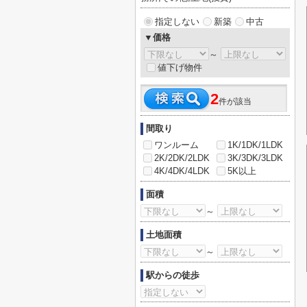
指定しない
新築
中古
▼価格
～
値下げ物件
2
件が該当
間取り
ワンルーム
1K/1DK/1LDK
2K/2DK/2LDK
3K/3DK/3LDK
4K/4DK/4LDK
5K以上
面積
～
土地面積
～
駅からの徒歩