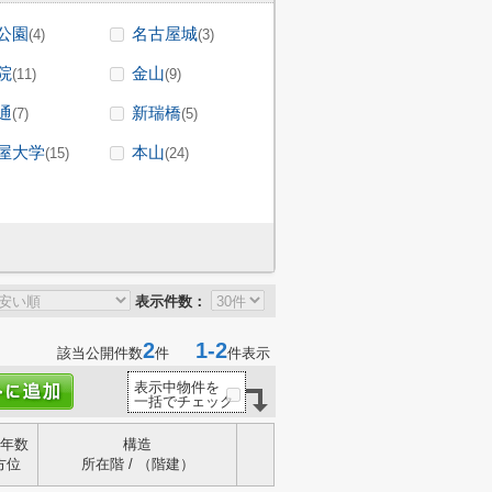
公園
名古屋城
(4)
(3)
院
金山
(11)
(9)
通
新瑞橋
(7)
(5)
屋大学
本山
(15)
(24)
表示件数：
2
1-2
該当公開件数
件
件表示
表示中物件を
一括でチェック
年数
構造
方位
所在階 / （階建）