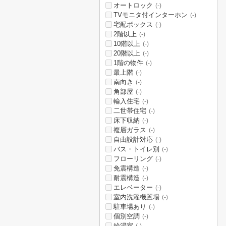
オートロック
(-)
TVモニタ付インターホン
(-)
宅配ボックス
(-)
2階以上
(-)
10階以上
(-)
20階以上
(-)
1階の物件
(-)
最上階
(-)
南向き
(-)
角部屋
(-)
輸入住宅
(-)
二世帯住宅
(-)
床下収納
(-)
複層ガラス
(-)
自由設計対応
(-)
バス・トイレ別
(-)
フローリング
(-)
免震構造
(-)
耐震構造
(-)
エレベーター
(-)
室内洗濯機置場
(-)
駐車場あり
(-)
個別空調
(-)
給湯室