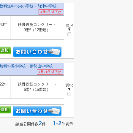
数料無料✨️栄小学校・前津中学校
4月6日 値下げ
43年
鉄骨鉄筋コンクリート
選択
▼
-
9階/（12階建）
無料✨️橘小学校・伊勢山中学校
7月21日 値下げ
22年
鉄骨鉄筋コンクリート
選択
▼
-
6階/（15階建）
2
1-2
該当公開件数
件
件表示