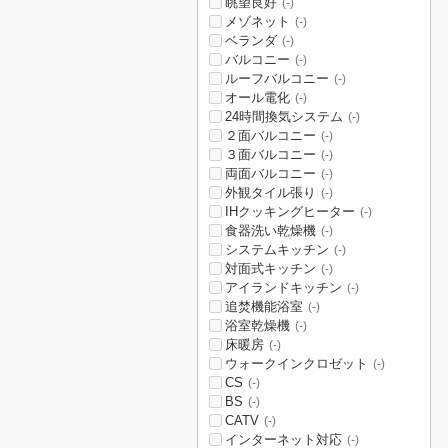
眺望良好
(-)
メゾネット
(-)
ベランダ
(-)
バルコニー
(-)
ルーフバルコニー
(-)
オール電化
(-)
24時間換気システム
(-)
２面バルコニー
(-)
３面バルコニー
(-)
両面バルコニー
(-)
外観タイル張り
(-)
IHクッキングヒーター
(-)
食器洗い乾燥機
(-)
システムキッチン
(-)
対面式キッチン
(-)
アイランドキッチン
(-)
追焚機能浴室
(-)
浴室乾燥機
(-)
床暖房
(-)
ウォークインクロゼット
(-)
CS
(-)
BS
(-)
CATV
(-)
インターネット対応
(-)