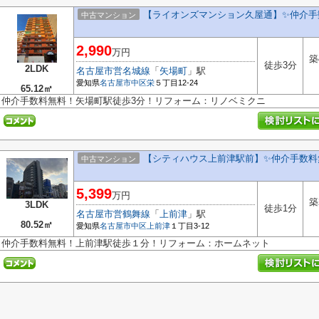
【ライオンズマンション久屋通】✨️仲介手
中古マンション
2,990
万円
築
徒歩3分
2LDK
名古屋市営名城線
「
矢場町
」駅
愛知県
名古屋市中区
栄
５丁目12-24
65.12㎡
仲介手数料無料！矢場町駅徒歩3分！リフォーム：リノベミクニ
【シティハウス上前津駅前】✨️仲介手数料
中古マンション
5,399
万円
築
3LDK
徒歩1分
名古屋市営鶴舞線
「
上前津
」駅
80.52㎡
愛知県
名古屋市中区
上前津
１丁目3-12
仲介手数料無料！上前津駅徒歩１分！リフォーム：ホームネット