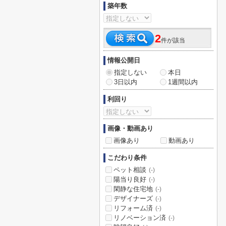
築年数
2
件が該当
情報公開日
指定しない
本日
3日以内
1週間以内
利回り
画像・動画あり
画像あり
動画あり
こだわり条件
ペット相談
(-)
陽当り良好
(-)
閑静な住宅地
(-)
デザイナーズ
(-)
リフォーム済
(-)
リノベーション済
(-)