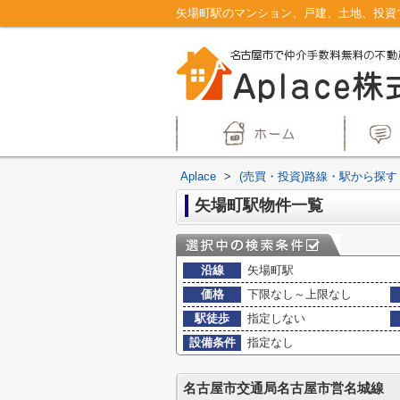
Aplace
>
(売買・投資)路線・駅から探す
矢場町駅物件一覧
沿線
矢場町駅
価格
下限なし～上限なし
駅徒歩
指定しない
設備条件
指定なし
名古屋市交通局名古屋市営名城線