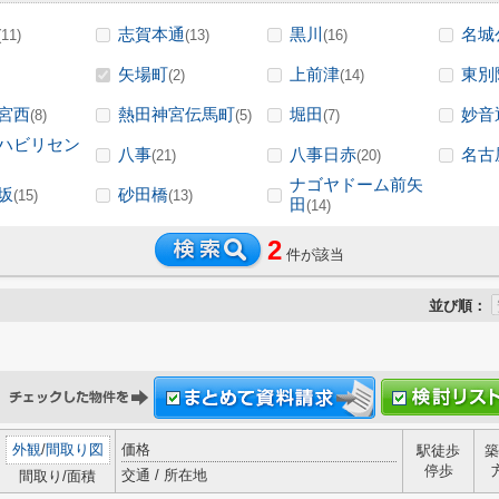
志賀本通
黒川
名城
(11)
(13)
(16)
矢場町
上前津
東別
(2)
(14)
宮西
熱田神宮伝馬町
堀田
妙音
(8)
(5)
(7)
ハビリセン
八事
八事日赤
名古
(21)
(20)
ナゴヤドーム前矢
坂
砂田橋
(15)
(13)
田
(14)
2
件が該当
並び順：
外観
/
間取り図
価格
駅徒歩
築
停歩
交通 / 所在地
間取り/面積