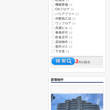
(-)
機械警備
(-)
OAフロア
(-)
バリアフリー
(-)
外断熱工法
(-)
ワンフロア
(-)
高層ビル
(-)
事務所可
(-)
飲食店可
(-)
居抜物件
(-)
都市ガス
(-)
下水道
(-)
2
件が該当
新着物件