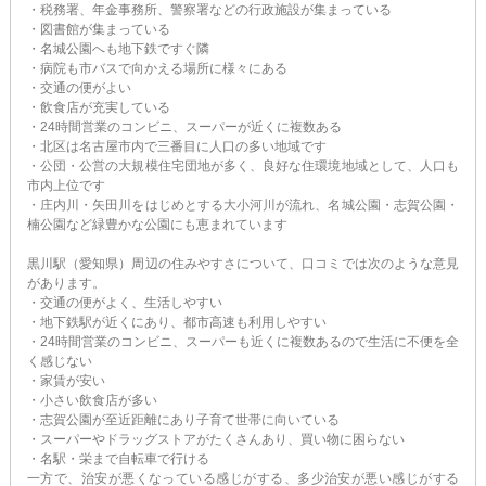
・税務署、年金事務所、警察署などの行政施設が集まっている
・図書館が集まっている
・名城公園へも地下鉄ですぐ隣
・病院も市バスで向かえる場所に様々にある
・交通の便がよい
・飲食店が充実している
・24時間営業のコンビニ、スーパーが近くに複数ある
・北区は名古屋市内で三番目に人口の多い地域です
・公団・公営の大規模住宅団地が多く、良好な住環境地域として、人口も
市内上位です
・庄内川・矢田川をはじめとする大小河川が流れ、名城公園・志賀公園・
楠公園など緑豊かな公園にも恵まれています
黒川駅（愛知県）周辺の住みやすさについて、口コミでは次のような意見
があります。
・交通の便がよく、生活しやすい
・地下鉄駅が近くにあり、都市高速も利用しやすい
・24時間営業のコンビニ、スーパーも近くに複数あるので生活に不便を全
く感じない
・家賃が安い
・小さい飲食店が多い
・志賀公園が至近距離にあり子育て世帯に向いている
・スーパーやドラッグストアがたくさんあり、買い物に困らない
・名駅・栄まで自転車で行ける
一方で、治安が悪くなっている感じがする、多少治安が悪い感じがする