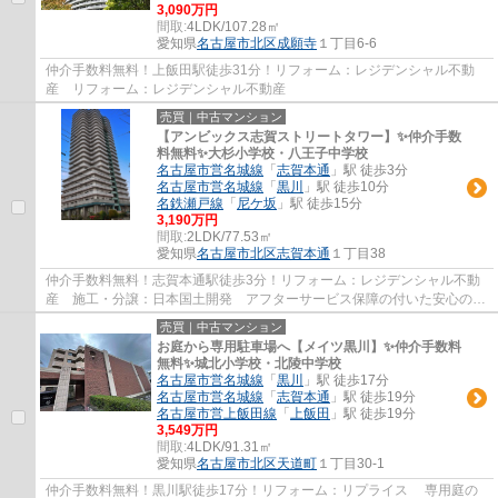
3,090万円
間取:
4LDK/107.28㎡
愛知県
名古屋市北区
成願寺
１丁目6-6
仲介手数料無料！上飯田駅徒歩31分！リフォーム：レジデンシャル不動
産 リフォーム：レジデンシャル不動産
売買｜中古マンション
【アンビックス志賀ストリートタワー】✨️仲介手数
料無料✨️大杉小学校・八王子中学校
名古屋市営名城線
「
志賀本通
」駅 徒歩3分
名古屋市営名城線
「
黒川
」駅 徒歩10分
名鉄瀬戸線
「
尼ケ坂
」駅 徒歩15分
3,190万円
間取:
2LDK/77.53㎡
愛知県
名古屋市北区
志賀本通
１丁目38
仲介手数料無料！志賀本通駅徒歩3分！リフォーム：レジデンシャル不動
産 施工・分譲：日本国土開発 アフターサービス保障の付いた安心のリ
フォーム物件です。
売買｜中古マンション
お庭から専用駐車場へ【メイツ黒川】✨️仲介手数料
無料✨️城北小学校・北陵中学校
名古屋市営名城線
「
黒川
」駅 徒歩17分
名古屋市営名城線
「
志賀本通
」駅 徒歩19分
名古屋市営上飯田線
「
上飯田
」駅 徒歩19分
3,549万円
間取:
4LDK/91.31㎡
愛知県
名古屋市北区
天道町
１丁目30-1
仲介手数料無料！黒川駅徒歩17分！リフォーム：リプライス 専用庭の