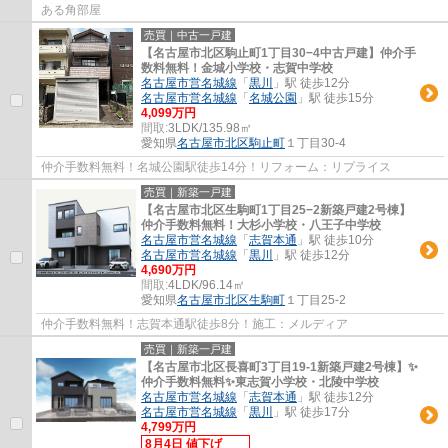
ある角部屋
売買｜中古一戸建
【名古屋市北区駒止町1丁目30−4中古戸建】仲介手
数料無料！金城小学校・志賀中学校
名古屋市営名城線
「
黒川
」駅 徒歩12分
名古屋市営名城線
「
名城公園
」駅 徒歩15分
4,099万円
間取:
3LDK/135.98㎡
愛知県
名古屋市北区
駒止町
１丁目30-4
仲介手数料無料！名城公園駅徒歩14分！リフォーム：リプライス
売買｜新築一戸建
【名古屋市北区生駒町1丁目25−2新築戸建2号棟】
仲介手数料無料！大杉小学校・八王子中学校
名古屋市営名城線
「
志賀本通
」駅 徒歩10分
名古屋市営名城線
「
黒川
」駅 徒歩12分
4,690万円
間取:
4LDK/96.14㎡
愛知県
名古屋市北区
生駒町
１丁目25-2
仲介手数料無料！志賀本通駅徒歩8分！施工：メルディア
売買｜新築一戸建
【名古屋市北区長喜町3丁目19-1新築戸建2号棟】✨️
仲介手数料無料✨️東志賀小学校・北陵中学校
名古屋市営名城線
「
志賀本通
」駅 徒歩12分
名古屋市営名城線
「
黒川
」駅 徒歩17分
4,799万円
8月4日 値下げ