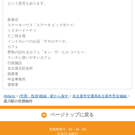
という意見もあります。
飲食店
ステーキハウス「ステーキ ビッグボーイ」
ミスタードーナツ
たこ焼き屋
インドカレーのお店「サガルマータ」
カフェ
野鳥の訪れるカフェ「オン・ザ・ヒル コーヒー」
ランチに使いやすいカフェ
行政施設
名古屋北区役所
税務署
年金事務所
警察署
Aplace
>
(売買・投資)路線・駅から探す
>
名古屋市交通局名古屋市営名城線
>
黒川駅の売買物件
ページトップに戻る
営業時間:9：00～19：00
定休日:水曜日