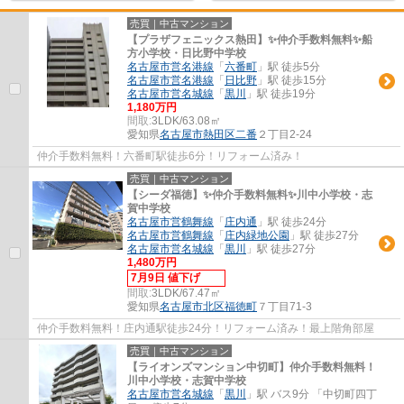
売買｜中古マンション
【プラザフェニックス熱田】✨️仲介手数料無料✨️船
方小学校・日比野中学校
名古屋市営名港線
「
六番町
」駅 徒歩5分
名古屋市営名港線
「
日比野
」駅 徒歩15分
名古屋市営名城線
「
黒川
」駅 徒歩19分
1,180万円
間取:
3LDK/63.08㎡
愛知県
名古屋市熱田区
二番
２丁目2-24
仲介手数料無料！六番町駅徒歩6分！リフォーム済み！
売買｜中古マンション
【シーダ福徳】✨️仲介手数料無料✨️川中小学校・志
賀中学校
名古屋市営鶴舞線
「
庄内通
」駅 徒歩24分
名古屋市営鶴舞線
「
庄内緑地公園
」駅 徒歩27分
名古屋市営名城線
「
黒川
」駅 徒歩27分
1,480万円
7月9日 値下げ
間取:
3LDK/67.47㎡
愛知県
名古屋市北区
福徳町
７丁目71-3
仲介手数料無料！庄内通駅徒歩24分！リフォーム済み！最上階角部屋
売買｜中古マンション
【ライオンズマンション中切町】仲介手数料無料！
川中小学校・志賀中学校
名古屋市営名城線
「
黒川
」駅 バス9分 「中切町四丁