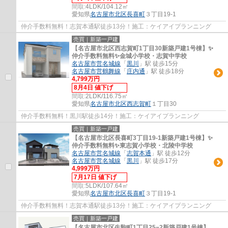
間取:
4LDK/104.12㎡
愛知県
名古屋市北区
長喜町
３丁目19-1
仲介手数料無料！志賀本通駅徒歩13分！施工：ケイアイプランニング
売買｜新築一戸建
【名古屋市北区西志賀町1丁目30新築戸建1号棟】✨️
仲介手数料無料✨️金城小学校・志賀中学校
名古屋市営名城線
「
黒川
」駅 徒歩15分
名古屋市営鶴舞線
「
庄内通
」駅 徒歩18分
4,799万円
8月4日 値下げ
間取:
2LDK/116.75㎡
愛知県
名古屋市北区
西志賀町
１丁目30
仲介手数料無料！黒川駅徒歩14分！施工：ケイアイプランニング
売買｜新築一戸建
【名古屋市北区長喜町3丁目19-1新築戸建1号棟】✨️
仲介手数料無料✨️東志賀小学校・北陵中学校
名古屋市営名城線
「
志賀本通
」駅 徒歩12分
名古屋市営名城線
「
黒川
」駅 徒歩17分
4,999万円
7月17日 値下げ
間取:
5LDK/107.64㎡
愛知県
名古屋市北区
長喜町
３丁目19-1
仲介手数料無料！志賀本通駅徒歩13分！施工：ケイアイプランニング
売買｜新築一戸建
【名古屋市北区生駒町1丁目25−2新築戸建1号棟】