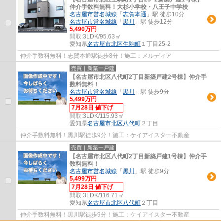
仲介手数料無料！大杉小学校・八王子中学校
名古屋市営名城線
「
志賀本通
」駅 徒歩10分
名古屋市営名城線
「
黒川
」駅 徒歩12分
5,490万円
間取:
3LDK/95.63㎡
愛知県
名古屋市北区
生駒町
１丁目25-2
仲介手数料無料！志賀本通駅徒歩8分！施工：メルディア
売買｜新築一戸建
【名古屋市北区八代町2丁目新築戸建2号棟】仲介手
数料無料！
名古屋市営名城線
「
黒川
」駅 徒歩9分
5,499万円
7月28日 値下げ
間取:
3LDK/115.93㎡
愛知県
名古屋市北区
八代町
２丁目
仲介手数料無料！黒川駅徒歩9分！施工：ケイアイスター不動産
売買｜新築一戸建
【名古屋市北区八代町2丁目新築戸建1号棟】仲介手
数料無料！
名古屋市営名城線
「
黒川
」駅 徒歩9分
5,499万円
7月28日 値下げ
間取:
3LDK/116.71㎡
愛知県
名古屋市北区
八代町
２丁目
仲介手数料無料！黒川駅徒歩9分！施工：ケイアイスター不動産