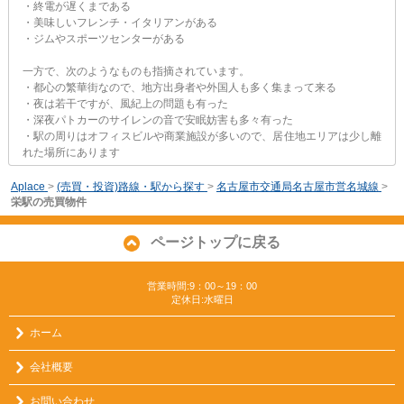
・終電が遅くまである
・美味しいフレンチ・イタリアンがある
・ジムやスポーツセンターがある
一方で、次のようなものも指摘されています。
・都心の繁華街なので、地方出身者や外国人も多く集まって来る
・夜は若干ですが、風紀上の問題も有った
・深夜パトカーのサイレンの音で安眠妨害も多々有った
・駅の周りはオフィスビルや商業施設が多いので、居住地エリアは少し離
れた場所にあります
Aplace
>
(売買・投資)路線・駅から探す
>
名古屋市交通局名古屋市営名城線
>
栄駅の売買物件
ページトップに戻る
営業時間:9：00～19：00
定休日:水曜日
ホーム
会社概要
お問い合わせ