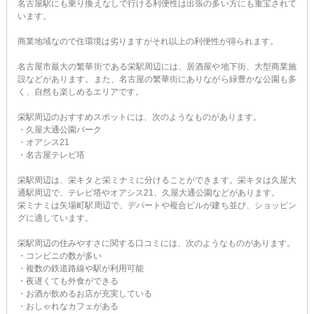
名古屋駅にも乗り換えなしで行ける利便性は出張の多い方にも重宝されて
います。
商業地域なので住環境は劣りますがそれ以上の利便性が得られます。
名古屋市最大の繁華街である栄駅周辺には、居酒屋や地下街、大型商業施
設などがあります。また、名古屋の繁華街にありながら緑豊かな公園も多
く、自然も楽しめるエリアです。
栄駅周辺のおすすめスポットには、次のようなものがあります。
・久屋大通公園パーク
・オアシス21
・名古屋テレビ塔
栄駅周辺は、栄キタと栄ミナミに分けることができます。栄キタは久屋大
通駅周辺で、テレビ塔やオアシス21、久屋大通公園などがあります。
栄ミナミは矢場町駅周辺で、デパートや複合ビルが建ち並び、ショッピン
グに適しています。
栄駅周辺の住みやすさに関する口コミには、次のようなものがあります。
・コンビニの数が多い
・複数の鉄道路線や駅が利用可能
・夜遅くても外食ができる
・お酒が飲めるお店が充実している
・おしゃれなカフェがある