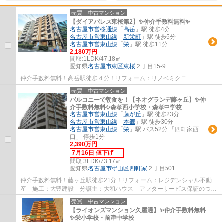
売買｜中古マンション
【ダイアパレス東桜第2】✨️仲介手数料無料✨️
名古屋市営桜通線
「
高岳
」駅 徒歩4分
名古屋市営東山線
「
新栄町
」駅 徒歩5分
名古屋市営東山線
「
栄
」駅 徒歩11分
2,180万円
間取:
1LDK/47.18㎡
愛知県
名古屋市東区
東桜
２丁目15-9
仲介手数料無料！高岳駅徒歩４分！リフォーム：リノベミクニ
売買｜中古マンション
バルコニーで朝食を！【ネオグランデ藤ヶ丘】✨️仲
介手数料無料✨️森孝西小学校・森孝中学校
名古屋市営東山線
「
藤が丘
」駅 徒歩23分
名古屋市営東山線
「
本郷
」駅 徒歩30分
名古屋市営東山線
「
栄
」駅 バス52分 「四軒家西
口」 停歩1分
2,390万円
7月16日 値下げ
間取:
3LDK/73.17㎡
愛知県
名古屋市守山区
四軒家
２丁目501
仲介手数料無料！藤ヶ丘駅徒歩21分！リフォーム：レジデンシャル不動
産 施工：大豊建設 分譲主：大和ハウス アフターサービス保証のつい
た安心リフォーム物件です。
売買｜中古マンション
【ライオンズマンション久屋通】✨️仲介手数料無料
✨️栄小学校・前津中学校