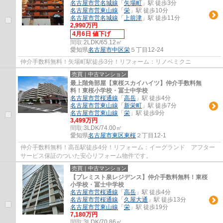
名古屋市営名城線
「
矢場町
」駅 徒歩3分
名古屋市営東山線
「
栄
」駅 徒歩10分
名古屋市営名城線
「
上前津
」駅 徒歩11分
2,990万円
4月6日 値下げ
間取:
2LDK/65.12㎡
愛知県
名古屋市中区
栄
５丁目12-24
仲介手数料無料！矢場町駅徒歩3分！リフォーム：リノベミクニ
売買｜中古マンション
最上階角部屋【東桜スカイハイツ】仲介手数料無
料！東桜小学校・冨士中学校
名古屋市営桜通線
「
高岳
」駅 徒歩4分
名古屋市営東山線
「
新栄町
」駅 徒歩7分
名古屋市営東山線
「
栄
」駅 徒歩9分
3,499万円
間取:
3LDK/74.00㎡
愛知県
名古屋市東区
東桜
２丁目12-1
仲介手数料無料！高岳駅徒歩4分！リフォーム：イーグランド アフター
サービス保証のついた安心リフォーム物件です。
売買｜中古マンション
【プレミスト泉レジデンス】仲介手数料無料！東桜
小学校・冨士中学校
名古屋市営桜通線
「
高岳
」駅 徒歩4分
名古屋市営桜通線
「
久屋大通
」駅 徒歩13分
名古屋市営東山線
「
栄
」駅 徒歩19分
7,180万円
間取:
3LDK/70.86㎡