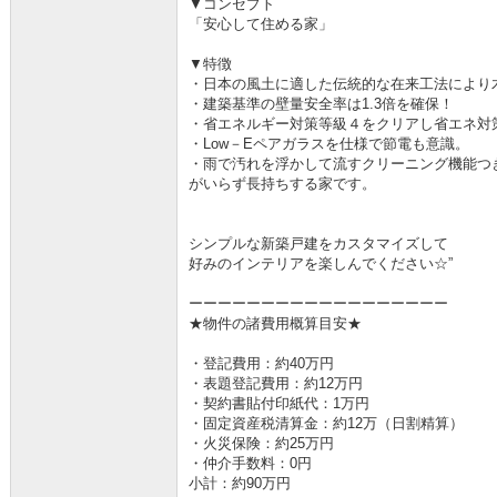
▼コンセプト
「安心して住める家」
▼特徴
・日本の風土に適した伝統的な在来工法により
・建築基準の壁量安全率は1.3倍を確保！
・省エネルギー対策等級４をクリアし省エネ対
・Low－Eペアガラスを仕様で節電も意識。
・雨で汚れを浮かして流すクリーニング機能つ
がいらず長持ちする家です。
シンプルな新築戸建をカスタマイズして
好みのインテリアを楽しんでください☆”
ーーーーーーーーーーーーーーーーーー
★物件の諸費用概算目安★
・登記費用：約40万円
・表題登記費用：約12万円
・契約書貼付印紙代：1万円
・固定資産税清算金：約12万（日割精算）
・火災保険：約25万円
・仲介手数料：0円
小計：約90万円