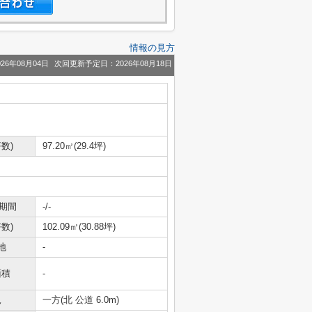
情報の見方
26年08月04日
次回更新予定日：2026年08月18日
数)
97.20㎡(29.4坪)
期間
-/-
数)
102.09㎡(30.88坪)
地
-
面積
-
況
一方(北 公道 6.0m)