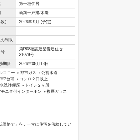
域
第一種住居
造
新築一戸建/木造
年数）
2026年 9月 (予定)
-
上の制限
-
第R08確認建築愛建住セ
番号
21079号
効期限
2026年08月18日
ルコニー
都市ガス
公営水道
車2台可
コンロ２口以上
水洗浄便座
トイレ２ヶ所
Vモニタ付インターホン
複層ガラス
低価格で」をテーマに住宅を供給してい