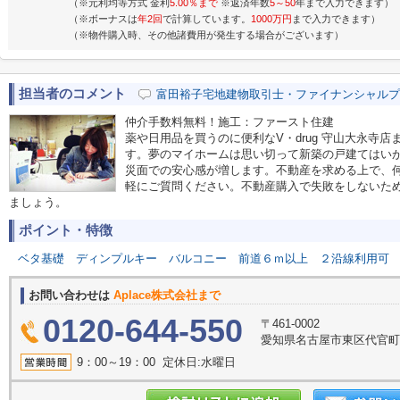
（※元利均等方式 金利
5.00％まで
※返済年数
5～50
年まで入力できます）
（※ボーナスは
年2回
で計算しています。
1000万円
まで入力できます）
（※物件購入時、その他諸費用が発生する場合がございます）
担当者のコメント
富田裕子宅地建物取引士・ファイナンシャルプ
仲介手数料無料！施工：ファースト住建
薬や日用品を買うのに便利なV・drug 守山大永寺店
す。夢のマイホームは思い切って新築の戸建てはい
災面での安心感が増します。不動産を求める上で、
軽にご質問ください。不動産購入で失敗をしないた
ましょう。
ポイント・特徴
ベタ基礎
ディンプルキー
バルコニー
前道６ｍ以上
２沿線利用可
お問い合わせは
Aplace株式会社まで
0120-644-550
〒461-0002
愛知県名古屋市東区代官町39
9：00～19：00 定休日:水曜日