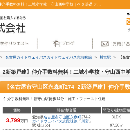
【名古屋市守山区永森町274−2新築戸建】仲介手数料無料！二城小学校・守山西中学校｜ベタ基礎 ディンプルキー バルコニー 前道６ｍ以上 ２沿線利用可｜仲介手数料無料！名古屋市で新築戸建てを探すならAplace
>
名古屋ガイドウェイバスガイドウェイバス志段味線
>
川宮駅
>
【名古
4−2新築戸建】仲介手数料無料！二城小学校・守山西中
仲介手数料無料！新守山駅徒歩14分！施工：ファースト住建
価格
所在地/交通
間取り/建物面
愛知県
名古屋市守山区
永森町
274-2
3LDK
3,799
万円
ガイドウェイバス志段味線
「
川宮
」
駅 徒歩6分
97.20㎡