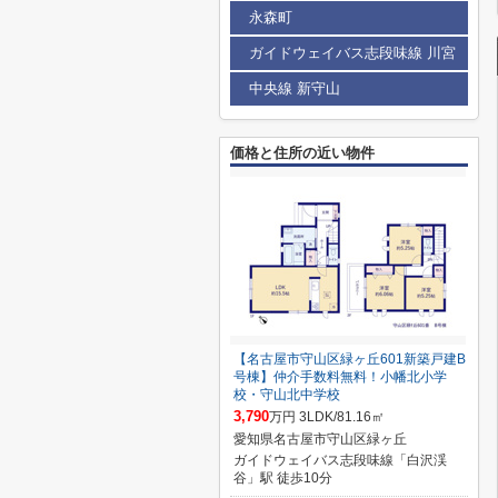
永森町
ガイドウェイバス志段味線 川宮
中央線 新守山
価格と住所の近い物件
【名古屋市守山区緑ヶ丘601新築戸建B
号棟】仲介手数料無料！小幡北小学
校・守山北中学校
3,790
万円 3LDK/81.16㎡
愛知県名古屋市守山区緑ヶ丘
ガイドウェイバス志段味線「白沢渓
谷」駅 徒歩10分