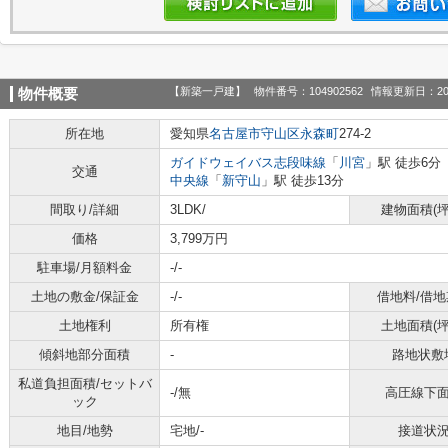
【新築一戸建】
物件番号：104902562
情報更新日：20
物件概要
所在地
愛知県
名古屋市守山区
永森町
274-2
ガイドウェイバス志段味線
「
川宮
」駅 徒歩6分
交通
中央線
「
新守山
」駅 徒歩13分
間取り/詳細
3LDK/
建物面積(坪
価格
3,799万円
駐車場/月額料金
-/-
土地の敷金/保証金
-/-
借地料/借地
土地権利
所有権
土地面積(坪
傾斜地部分面積
-
路地状敷
私道負担面積/セットバ
-/無
高圧線下
ック
地目/地勢
宅地/-
接道状