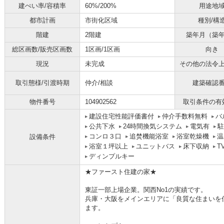
建ぺい率/容積率
60%/200%
用途地
都市計画
市街化区域
種別/構
階建
2階建
築年月（築
総区画数/販売区画数
1区画/1区画
向き
現況
未完成
その他の法令
取引態様/引渡時期
仲介/相談
建築確認
物件番号
104902562
取引条件の有
建設住宅性能評価書付
仲介手数料無料
バ
公共下水
24時間換気システム
電気有
駐
コンロ３口
追焚機能浴室
浴室乾燥機
温
設備条件
浴室１坪以上
ユニットバス
床下収納
T
ディンプルキー
★ファースト住建の家★
東証一部上場企業。関西No1の実績です。
兵庫・大阪をメインエリアに「良質な住まいを
ます。