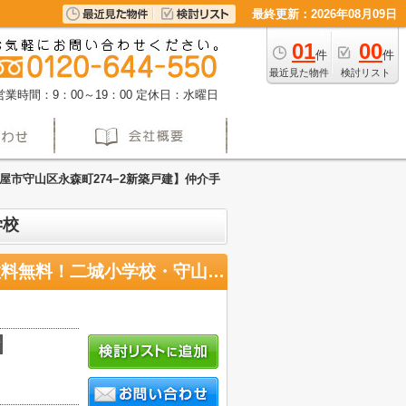
最終更新：2026年08月09日
01
00
件
件
最近見た物件
検討リスト
営業時間：9：00～19：00
定休日：水曜日
屋市守山区永森町274−2新築戸建】仲介手
学校
【名古屋市守山区永森町274−2新築戸建】仲介手数料無料！二城小学校・守山西中学校
積