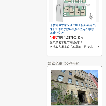
【名古屋市南区砂口町１新築戸建7号
棟】✨️仲介手数料無料✨️笠寺小学校・
本城中学校
4,480
万円 4LDK/101.85㎡
愛知県名古屋市南区砂口町
名鉄名古屋本線「本星崎」駅 徒歩12分