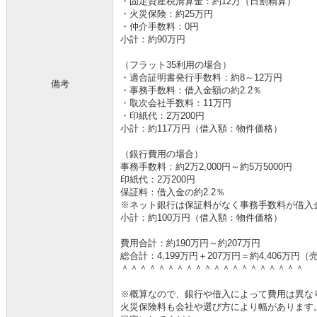
・固定資産税清算金：約12万（日割精算）
・火災保険：約25万円
・仲介手数料：0円
小計：約90万円
（フラット35利用の場合）
・適合証明書発行手数料：約8～12万円
備考
・事務手数料：借入金額の約2.2％
・取次会社手数料：11万円
・印紙代：2万200円
小計：約117万円（借入額：物件価格）
（銀行費用の場合）
事務手数料：約2万2,000円～約5万5000円
印紙代：2万200円
保証料：借入金の約2.2％
※ネット銀行は保証料がなく事務手数料が借入金の
小計：約100万円（借入額：物件価格）
費用合計：約190万円～約207万円
総合計：4,199万円＋207万円＝約4,406万
＾＾＾＾＾＾＾＾＾＾＾＾＾＾＾＾＾＾＾＾
※概算なので、銀行や借入によって費用は異な
火災保険料も会社や選び方により幅があります