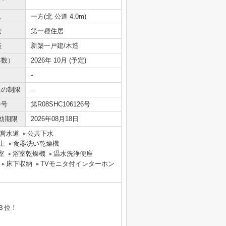
況
一方(北 公道 4.0m)
域
第一種住居
造
新築一戸建/木造
年数）
2026年 10月 (予定)
-
上の制限
-
番号
第R08SHC106126号
効期限
2026年08月18日
営水道
公共下水
上
食器洗い乾燥機
室
浴室乾燥機
温水洗浄便座
床下収納
TVモニタ付インターホン
３位！