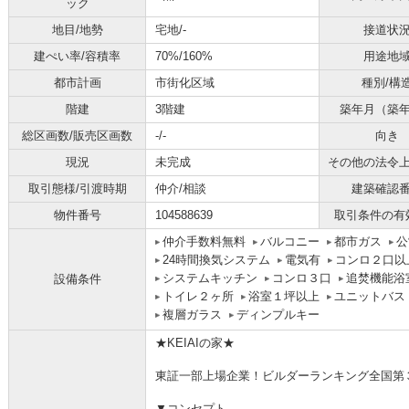
ック
地目/地勢
宅地/-
接道状
建ぺい率/容積率
70%/160%
用途地
都市計画
市街化区域
種別/構
階建
3階建
築年月（築
総区画数/販売区画数
-/-
向き
現況
未完成
その他の法令
取引態様/引渡時期
仲介/相談
建築確認
物件番号
104588639
取引条件の有
仲介手数料無料
バルコニー
都市ガス
公
24時間換気システム
電気有
コンロ２口以
システムキッチン
コンロ３口
追焚機能浴
設備条件
トイレ２ヶ所
浴室１坪以上
ユニットバス
複層ガラス
ディンプルキー
★KEIAIの家★
東証一部上場企業！ビルダーランキング全国第
▼コンセプト