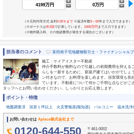
（※元利均等方式 金利
5.00％まで
※返済年数
5～50
年まで入力できます）
（※ボーナスは
年2回
で計算しています。
1000万円
まで入力できます）
（※物件購入時、その他諸費用が発生する場合がございます）
担当者のコメント
富田裕子宅地建物取引士・ファイナンシャルプ
施工：ケイアイスター不動産
仲介手数料が無料なので引越しの初期費用を抑える
らしを一新するために、新築戸建てはいかがでしょ
ン付きなので、お料理を楽しめます。浴室環境も良
ています。不動産について何かご不明な点などがご
タッフへとお問い合わせください。しっかりとお応え致します。
ポイント・特徴
地盤調査済
浴室１坪以上
火災警報器(報知器)
バルコニー
温水洗浄
お問い合わせは
Aplace株式会社まで
0120-644-550
〒461-0002