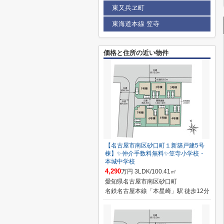
東又兵ヱ町
東海道本線 笠寺
価格と住所の近い物件
【名古屋市南区砂口町１新築戸建5号
棟】✨️仲介手数料無料✨️笠寺小学校・
本城中学校
4,290
万円 3LDK/100.41㎡
愛知県名古屋市南区砂口町
名鉄名古屋本線「本星崎」駅 徒歩12分