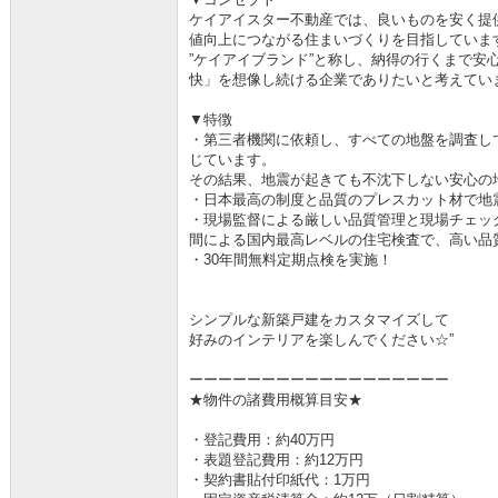
ケイアイスター不動産では、良いものを安く提供
値向上につながる住まいづくりを目指していま
”ケイアイブランド”と称し、納得の行くまで安
快」を想像し続ける企業でありたいと考えてい
▼特徴
・第三者機関に依頼し、すべての地盤を調査し
じています。
その結果、地震が起きても不沈下しない安心の
・日本最高の制度と品質のプレスカット材で地
・現場監督による厳しい品質管理と現場チェッ
間による国内最高レベルの住宅検査で、高い品
・30年間無料定期点検を実施！
シンプルな新築戸建をカスタマイズして
好みのインテリアを楽しんでください☆”
ーーーーーーーーーーーーーーーーーー
★物件の諸費用概算目安★
・登記費用：約40万円
・表題登記費用：約12万円
・契約書貼付印紙代：1万円