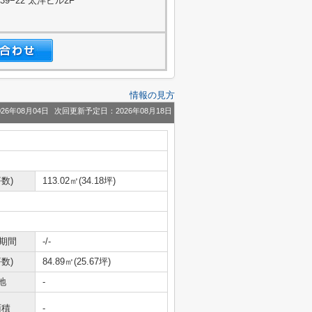
−22 太洋ビル2F
情報の見方
26年08月04日
次回更新予定日：2026年08月18日
数)
113.02㎡(34.18坪)
期間
-/-
数)
84.89㎡(25.67坪)
地
-
面積
-