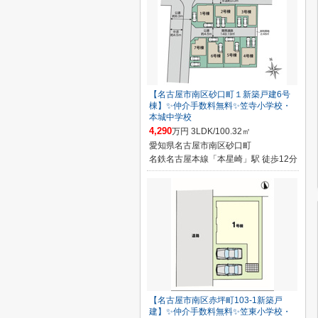
【名古屋市南区砂口町１新築戸建6号
棟】✨️仲介手数料無料✨️笠寺小学校・
本城中学校
4,290
万円 3LDK/100.32㎡
愛知県名古屋市南区砂口町
名鉄名古屋本線「本星崎」駅 徒歩12分
【名古屋市南区赤坪町103-1新築戸
建】✨️仲介手数料無料✨️笠東小学校・