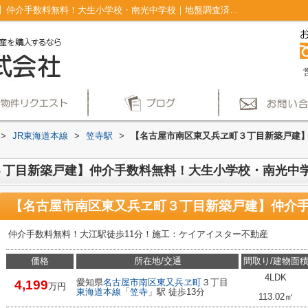
【名古屋市南区東又兵ヱ町３丁目新築戸建】仲介手数料無料！大生小学校・南光中学校｜地盤調査済 浴室１坪以上 火災警報器(報知器) バルコニー 温水洗浄便座｜仲介手数料無料！名古屋市で新築戸建てを探すならAplace
>
JR東海道本線
>
笠寺駅
>
【名古屋市南区東又兵ヱ町３丁目新築戸建
３丁目新築戸建】仲介手数料無料！大生小学校・南光中
仲介手数料無料！大江駅徒歩11分！施工：ケイアイスター不動産
価格
所在地/交通
間取り/建物面
4LDK
愛知県
名古屋市南区
東又兵ヱ町
３丁目
4,199
万円
東海道本線
「
笠寺
」駅 徒歩13分
113.02㎡