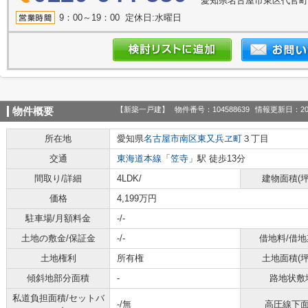
愛知県名古屋市東区代官町39
9：00～19：00 定休日:水曜日
【新築一戸建】
物件番号：104588639
情報更新日：20
物件概要
所在地
愛知県
名古屋市南区
東又兵ヱ町
３丁目
交通
東海道本線
「
笠寺
」駅 徒歩13分
間取り/詳細
4LDK/
建物面積(坪
価格
4,199万円
駐車場/月額料金
-/-
土地の敷金/保証金
-/-
借地料/借地
土地権利
所有権
土地面積(坪
傾斜地部分面積
-
路地状敷
私道負担面積/セットバ
-/無
高圧線下