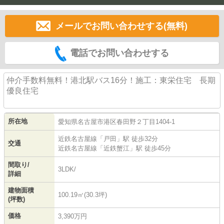
メールでお問い合わせする(無料)
電話でお問い合わせする
仲介手数料無料！港北駅バス16分！施工：東栄住宅 長期
優良住宅
所在地
愛知県
名古屋市港区
春田野
２丁目1404-1
近鉄名古屋線
「
戸田
」駅 徒歩32分
交通
近鉄名古屋線
「
近鉄蟹江
」駅 徒歩45分
間取り/
3LDK/
詳細
建物面積
100.19㎡(30.3坪)
(坪数)
価格
3,390万円