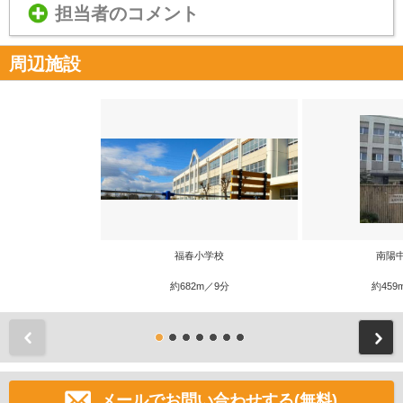
担当者のコメント
周辺施設
福春小学校
南陽
約682m／9分
約459
前
メールでお問い合わせする(無料)