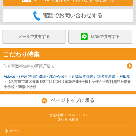
電話でお問い合わせする
メールで共有する
LINEで共有する
こだわり特集
仲介手数料無料の新築戸建て
Aplace
>
(戸建(売買))路線・駅から探す
>
近畿日本鉄道近鉄名古屋線
>
戸田駅
>
【名古屋市港区春田野2丁目1404-1新築戸建4号棟】✨️仲介手数料無料✨️福春
小学校・南陽中学校
ページトップに戻る
営業時間:9：00～19：00
定休日:水曜日
ホーム