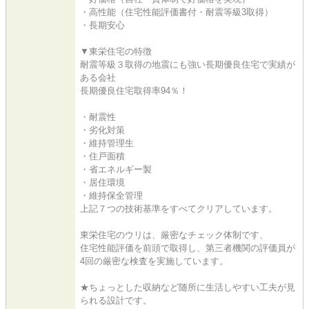
・高性能（住宅性能評価書付・耐震等級3取得）
・長期安心
▼東栄住宅の特徴
耐震等級３取得の地震にも強い長期優良住宅で実績が
ある会社
長期優良住宅取得率94％！
・耐震性
・劣化対策
・維持管理生
・住戸面積
・省エネルギー製
・居住環境
・維持保全管理
上記７つの技術基準をすべてクリアしています。
東栄住宅のウリは、厳密なチェック体制です、
住宅性能評価を前頭で取得し、第三者機関の評価員が
4回の厳密な検査を実施しています。
★ちょっとした収納など随所に生活しやすい工夫が見
られる設計です。