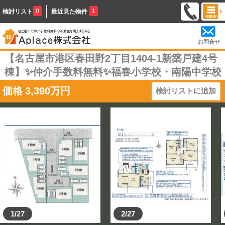
0
1
検討リスト
最近見た物件
お問合せ
【名古屋市港区春田野2丁目1404-1新築戸建4号
棟】✨️仲介手数料無料✨️福春小学校・南陽中学校
価格
3,390
万円
検討リストに追加
1/27
2/27