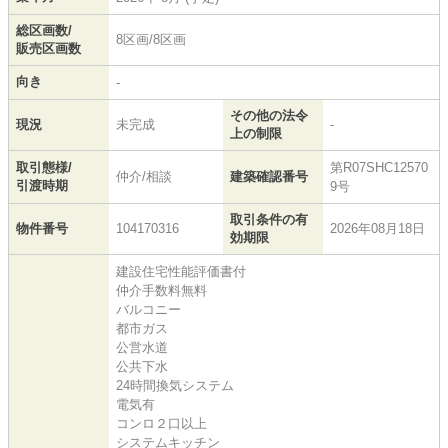
総区画数/
8区画/8区画
販売区画数
向き
-
その他の法令
現況
未完成
-
上の制限
取引態様/
第R07SHC12570
仲介/相談
建築確認番号
引渡時期
9号
取引条件の有
物件番号
104170316
2026年08月18日
効期限
建設住宅性能評価書付
仲介手数料無料
バルコニー
都市ガス
公営水道
公共下水
24時間換気システム
電気有
コンロ２口以上
システムキッチン