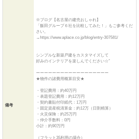
※ブログ【名古屋の建売おしゃれ】
「飯田グループ６社を比較してみた！」もご参考くだ
さい。
→https://www.aplace.co.jp/blog/entry-307581/
シンプルな新築戸建をカスタマイズして
好みのインテリアを楽しんでください☆”
ーーーーーーーーーーーーーーーーーー
★物件の諸費用概算目安★
・登記費用：約40万円
・表題登記費用：約12万円
・契約書貼付印紙代：1万円
備考
・固定資産税清算金：約12万（日割精算）
・火災保険：約25万円
・仲介手数料：0円
小計：約90万円
（フラット35利用の場合）