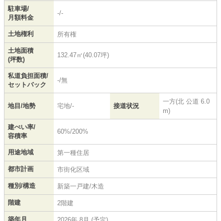
駐車場/
-/-
月額料金
土地権利
所有権
土地面積
132.47㎡(40.07坪)
(坪数)
私道負担面積/
-/無
セットバック
一方(北 公道 6.0
地目/地勢
宅地/-
接道状況
m)
建ぺい率/
60%/200%
容積率
用途地域
第一種住居
都市計画
市街化区域
種別/構造
新築一戸建/木造
階建
2階建
築年月
2026年 8月 (予定)