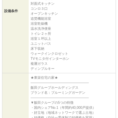
対面式キッチン
コンロ３口
設備条件
オープンキッチン
追焚機能浴室
浴室乾燥機
温水洗浄便座
トイレ２ヶ所
浴室１坪以上
ユニットバス
床下収納
ウォークインクロゼット
TVモニタ付インターホン
複層ガラス
ディンプルキー
★東栄住宅の家★
―――――――――――――――――
飯田グループホールディングス
ブランド名：ブルーミングガーデン
―――――――――――――――――
▼飯田クループの5つの特徴
・国内シェアNo.1（年間約40,000戸提供）
・好立地（地域ネットワークで選ぶ土地）
・好価格（自社一貫体制で好価格を実現）