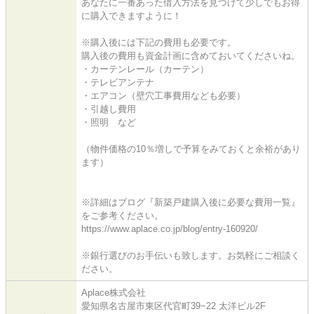
あなたに一番あった借入方法を見つけて少しでもお得
に購入できますように！
※購入後には下記の費用も必要です。
購入後の費用も資金計画に含めておいてくださいね。
・カーテンレール（カーテン）
・テレビアンテナ
・エアコン（壁穴工事費用なども必要）
・引越し費用
・照明 など
（物件価格の10％増しで予算をみておくと余裕があり
ます）
※詳細はブログ『新築戸建購入後に必要な費用一覧』
をご参考ください。
https://www.aplace.co.jp/blog/entry-160920/
※銀行選びのお手伝いも致します。お気軽にご相談く
ださい。
Aplace株式会社
愛知県名古屋市東区代官町39−22 太洋ビル2F