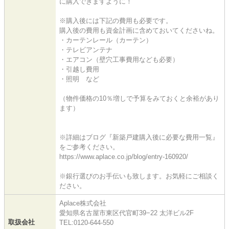
に購入できますように！
※購入後には下記の費用も必要です。
購入後の費用も資金計画に含めておいてくださいね。
・カーテンレール（カーテン）
・テレビアンテナ
・エアコン（壁穴工事費用なども必要）
・引越し費用
・照明 など
（物件価格の10％増しで予算をみておくと余裕があり
ます）
※詳細はブログ『新築戸建購入後に必要な費用一覧』
をご参考ください。
https://www.aplace.co.jp/blog/entry-160920/
※銀行選びのお手伝いも致します。お気軽にご相談く
ださい。
Aplace株式会社
愛知県名古屋市東区代官町39−22 太洋ビル2F
取扱会社
TEL:0120-644-550