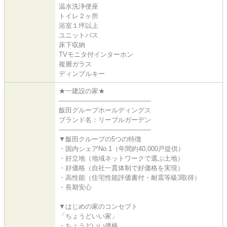
温水洗浄便座
トイレ２ヶ所
浴室１坪以上
ユニットバス
床下収納
TVモニタ付インターホン
複層ガラス
ディンプルキー
★一建設の家★
――――――――――――――
飯田グループホールディングス
ブランド名：リーブルガーデン
――――――――――――――
▼飯田クループの5つの特徴
・国内シェアNo.1（年間約40,000戸提供）
・好立地（地域ネットワークで選ぶ土地）
・好価格（自社一貫体制で好価格を実現）
・高性能（住宅性能評価書付・耐震等級3取得）
・長期安心
▼はじめの家のコンセプト
「ちょうどいい家」
・ちょうどいい価格