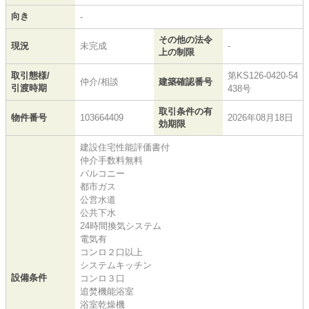
向き
-
その他の法令
現況
未完成
-
上の制限
取引態様/
第KS126-0420-54
仲介/相談
建築確認番号
引渡時期
438号
取引条件の有
物件番号
103664409
2026年08月18日
効期限
建設住宅性能評価書付
仲介手数料無料
バルコニー
都市ガス
公営水道
公共下水
24時間換気システム
電気有
コンロ２口以上
システムキッチン
設備条件
コンロ３口
追焚機能浴室
浴室乾燥機