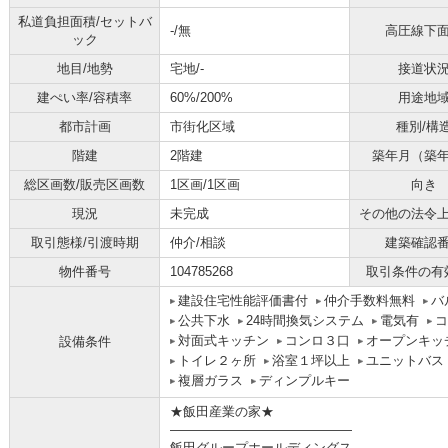
私道負担面積/セットバ
-/無
高圧線下
ック
地目/地勢
宅地/-
接道状
建ぺい率/容積率
60%/200%
用途地
都市計画
市街化区域
種別/構
階建
2階建
築年月（築
総区画数/販売区画数
1区画/1区画
向き
現況
未完成
その他の法令
取引態様/引渡時期
仲介/相談
建築確認
物件番号
104785268
取引条件の有
建設住宅性能評価書付
仲介手数料無料
バ
公共下水
24時間換気システム
電気有
コ
対面式キッチン
コンロ３口
オープンキッ
設備条件
トイレ２ヶ所
浴室１坪以上
ユニットバス
複層ガラス
ディンプルキー
★飯田産業の家★
――――――――――――――
飯田グループホールディングス