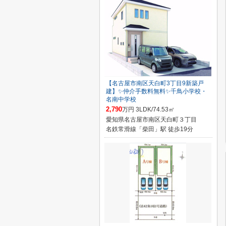
【名古屋市南区天白町3丁目9新築戸
建】✨️仲介手数料無料✨️千鳥小学校・
名南中学校
2,790
万円 3LDK/74.53㎡
愛知県名古屋市南区天白町３丁目
名鉄常滑線「柴田」駅 徒歩19分