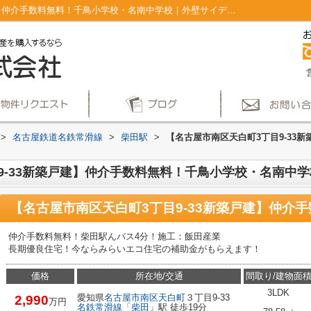
【名古屋市南区天白町3丁目9-33新築戸建】仲介手数料無料！千鳥小学校・名南中学校｜外壁サイディング ディンプルキー 南側道路面す ベタ基礎 ３口以上コンロ｜仲介手数料無料！名古屋市で新築戸建てを探すならAplace
>
名古屋鉄道名鉄常滑線
>
柴田駅
>
【名古屋市南区天白町3丁目9-33
9-33新築戸建】仲介手数料無料！千鳥小学校・名南中学
仲介手数料無料！柴田駅んバス4分！施工：飯田産業
長期優良住宅！今ならみらいエコ住宅の補助金がもらえます！
価格
所在地/交通
間取り/建物面
3LDK
愛知県
名古屋市南区
天白町
３丁目9-33
2,990
万円
名鉄常滑線
「
柴田
」駅 徒歩19分