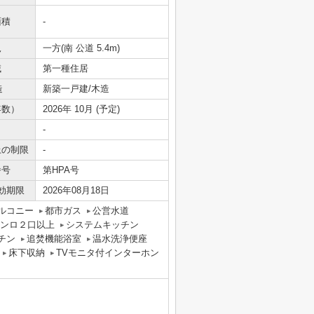
面積
-
況
一方(南 公道 5.4m)
域
第一種住居
造
新築一戸建/木造
年数）
2026年 10月 (予定)
-
上の制限
-
番号
第HPA号
効期限
2026年08月18日
ルコニー
都市ガス
公営水道
ンロ２口以上
システムキッチン
チン
追焚機能浴室
温水洗浄便座
床下収納
TVモニタ付インターホン