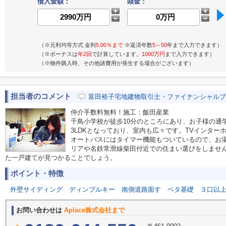
借入金額：
頭金：
（※元利均等方式 金利
5.00％まで
※返済年数
5～50
年まで入力できます）
（※ボーナスは
年2回
で計算しています。
1000万円
まで入力できます）
（※物件購入時、その他諸費用が発生する場合がございます）
担当者のコメント
富田裕子宅地建物取引士・ファイナンシャルプ
仲介手数料無料！施工：飯田産業
千鳥小学校が徒歩10分のところにあり、お子様の通
3LDKとなっており、室内も広々です。TVインタ
オートバスにはタイマー機能もついているので、お
リアや名鉄常滑線柴田付近での住まい選びをしませ
た一戸建てが見つかることでしょう。
ポイント・特徴
外壁サイディング
ディンプルキー
南側道路面す
ベタ基礎
３口以
お問い合わせは
Aplace株式会社まで