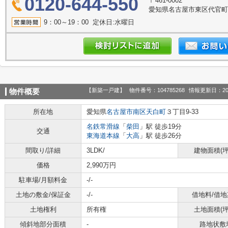
0120-644-550
〒461-0002
愛知県名古屋市東区代官町39
9：00～19：00 定休日:水曜日
【新築一戸建】
物件番号：104785268
情報更新日：20
物件概要
所在地
愛知県
名古屋市南区
天白町
３丁目9-33
名鉄常滑線
「
柴田
」駅 徒歩19分
交通
東海道本線
「
大高
」駅 徒歩26分
間取り/詳細
3LDK/
建物面積(坪
価格
2,990万円
駐車場/月額料金
-/-
土地の敷金/保証金
-/-
借地料/借地
土地権利
所有権
土地面積(坪
傾斜地部分面積
-
路地状敷