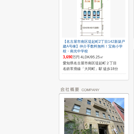
【名古屋市南区堤起町2丁目142新築戸
建A号棟】仲介手数料無料！宝南小学
校・南光中学校
3,690
万円 4LDK/95.25㎡
愛知県名古屋市南区堤起町２丁目
名鉄常滑線「大同町」駅 徒歩18分