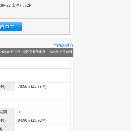
−22 太洋ビル2F
情報の見方
26年08月04日
次回更新予定日：2026年08月18日
数)
78.58㎡(23.77坪)
期間
-/-
数)
84.98㎡(25.70坪)
地
-