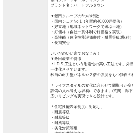
ブランド名：ハートフルタウン
――――――――――――――
▼飯田クループの5つの特徴
・国内シェアNo.1（年間約40,000戸提供）
・好立地（地域ネットワークで選ぶ土地）
・好価格（自社一貫体制で好価格を実現）
・高性能（住宅性能評価書付・耐震等級3取得
・長期安心
いいだのいい家でおなじみ！
▼飯田産業の特徴
＊I.D.S 工法という耐震性の高い工法です。
一体化させています。
独自の耐力壁パネルや２倍の強度をもつ独自の
＊ライフスタイルの変化に合わせて間取りが変
設備の入れ替えも容易にできます。(玄関、廊
広いリビングも実現できる設計です。
＊住宅性能表示制度に対応し、
・耐震等級
・耐風等級
・耐風等級
・劣化対策等級