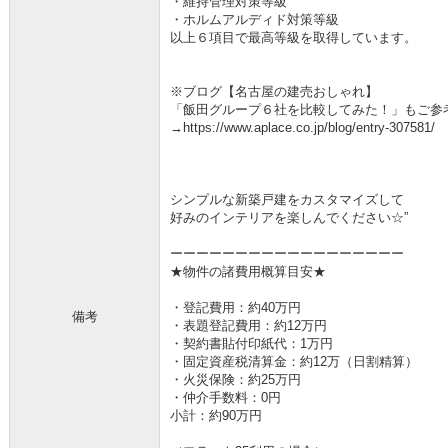
・維持管理対策等級
・ホルムアルディド対策等級
以上６項目で最高等級を取得しています。
※ブログ【名古屋の建売おしゃれ】
「飯田グループ６社を比較してみた！」もご参
→https://www.aplace.co.jp/blog/entry-307581/
シンプルな新築戸建をカスタマイズして
好みのインテリアを楽しんでください☆”
ーーーーーーーーーーーーーーーーーー
★物件の諸費用概算目安★
・登記費用：約40万円
備考
・表題登記費用：約12万円
・契約書貼付印紙代：1万円
・固定資産税清算金：約12万（日割精算）
・火災保険：約25万円
・仲介手数料：0円
小計：約90万円