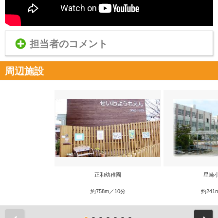
担当者のコメント
周辺施設
正和幼稚園
星崎
約758m／10分
約241