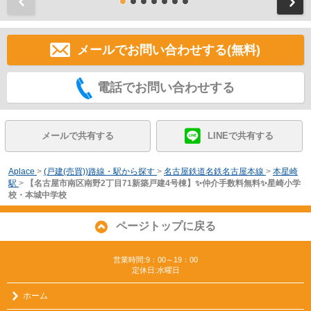
前
メールでお問い合わせする(無料)
電話でお問い合わせする
メールで共有する
LINEで共有する
Aplace
>
(戸建(売買))路線・駅から探す
>
名古屋鉄道名鉄名古屋本線
>
本星崎
駅
>
【名古屋市南区南野2丁目71新築戸建4号棟】✨️仲介手数料無料✨️星崎小学
校・本城中学校
ページトップに戻る
営業時間:9：00～19：00
定休日:水曜日
ホーム