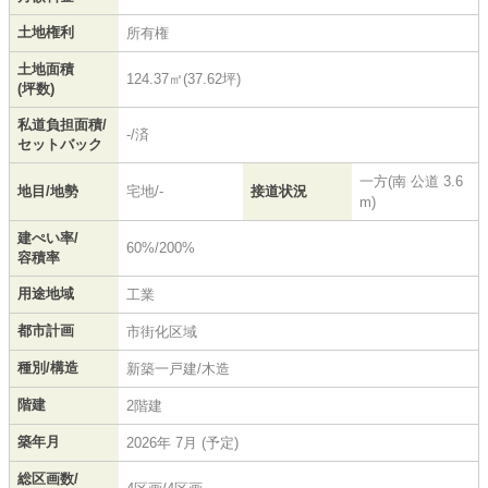
土地権利
所有権
土地面積
124.37㎡(37.62坪)
(坪数)
私道負担面積/
-/済
セットバック
一方(南 公道 3.6
地目/地勢
宅地/-
接道状況
m)
建ぺい率/
60%/200%
容積率
用途地域
工業
都市計画
市街化区域
種別/構造
新築一戸建/木造
階建
2階建
築年月
2026年 7月 (予定)
総区画数/