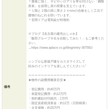
＊腐食に強く、サビやシロアリを寄せ付けない「鋼製
床束」を採用し床の荷重を支えています。
＊１階と２階の床に厚さ２４mmの合板をしく工法で
建物のねじれを防いでいます。
＊玄関ドアは電気錠が特徴的
※ブログ【名古屋の建売おしゃれ】
「飯田グループ６社を比較してみた！」もご参考くだ
さい。
→https://www.aplace.co.jp/blog/entry-307581/
シンプルな新築戸建をカスタマイズして
好みのインテリアを楽しんでください☆”
ーーーーーーーーーーーーーーーーーー
★物件の諸費用概算目安★
備考
・登記費用：約40万円
・表題登記費用：約12万円
・契約書貼付印紙代：1万円
・固定資産税清算金：約12万（日割精算）
・火災保険：約25万円