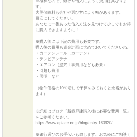
※概算なので、銀行や借入によって費用は異なりま
す。
火災保険料も会社や選び方により幅があります。
目安にしてください。
あなたに一番あった借入方法を見つけて少しでもお得
に購入できますように！
※購入後には下記の費用も必要です。
購入後の費用も資金計画に含めておいてくださいね。
・カーテンレール（カーテン）
・テレビアンテナ
・エアコン（壁穴工事費用なども必要）
・引越し費用
・照明 など
（物件価格の10％増しで予算をみておくと余裕があり
ます）
※詳細はブログ『新築戸建購入後に必要な費用一覧』
をご参考ください。
https://www.aplace.co.jp/blog/entry-160920/
※銀行選びのお手伝いも致します。お気軽にご相談く