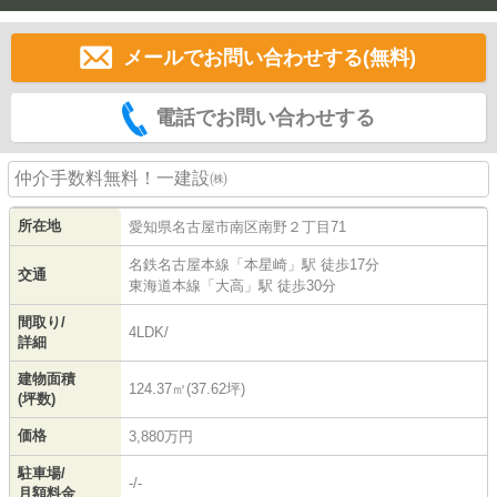
メールでお問い合わせする(無料)
電話でお問い合わせする
仲介手数料無料！一建設㈱
所在地
愛知県
名古屋市南区
南野
２丁目71
名鉄名古屋本線
「
本星崎
」駅 徒歩17分
交通
東海道本線
「
大高
」駅 徒歩30分
間取り/
4LDK/
詳細
建物面積
124.37㎡(37.62坪)
(坪数)
価格
3,880万円
駐車場/
-/-
月額料金