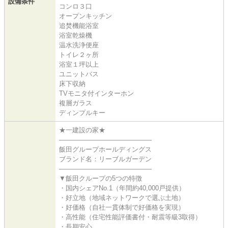
設備条件
コンロ３口
オープンキッチン
追焚機能浴室
浴室乾燥機
温水洗浄便座
トイレ２ヶ所
浴室１坪以上
ユニットバス
床下収納
TVモニタ付インターホン
複層ガラス
ディンプルキー
★一建設の家★
――――――――――――――
飯田グループホールディングス
ブランド名：リーブルガーデン
――――――――――――――
▼飯田クループの5つの特徴
・国内シェアNo.1（年間約40,000戸提供）
・好立地（地域ネットワークで選ぶ土地）
・好価格（自社一貫体制で好価格を実現）
・高性能（住宅性能評価書付・耐震等級3取得）
・長期安心