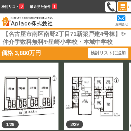
0
1
検討リスト
最近見た物件
お問合せ
【名古屋市南区南野2丁目71新築戸建4号棟】✨️
仲介手数料無料✨️星崎小学校・本城中学校
価格
3,880
万円
検討リストに追加
1/29
2/29