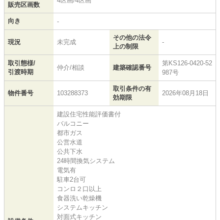
4区画/4区画
販売区画数
向き
-
その他の法令
現況
未完成
-
上の制限
取引態様/
第KS126‐0420‐52
仲介/相談
建築確認番号
引渡時期
987号
取引条件の有
物件番号
103288373
2026年08月18日
効期限
建設住宅性能評価書付
バルコニー
都市ガス
公営水道
公共下水
24時間換気システム
電気有
駐車2台可
コンロ２口以上
食器洗い乾燥機
システムキッチン
対面式キッチン