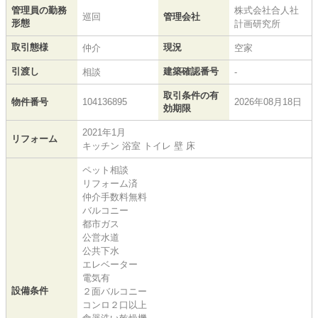
管理員の勤務
株式会社合人社
巡回
管理会社
形態
計画研究所
取引態様
現況
仲介
空家
引渡し
建築確認番号
相談
-
取引条件の有
物件番号
104136895
2026年08月18日
効期限
2021年1月
リフォーム
キッチン 浴室 トイレ 壁 床
ペット相談
リフォーム済
仲介手数料無料
バルコニー
都市ガス
公営水道
公共下水
エレベーター
電気有
設備条件
２面バルコニー
コンロ２口以上