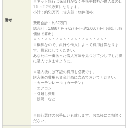
※ネット銀行は保証料がなく事務手数料が借入金の1.
1％～2.2％必要になります。
小計：約51万円（借入額：物件価格）
備考
費用合計：約52万円
総合計：1,998万円＋62万円＝約2,060万円（売出し時
価格で算出）
＾＾＾＾＾＾＾＾＾＾＾＾＾＾＾＾＾＾＾＾
※概算なので、銀行や借入によって費用は異なりま
す。目安にしてください。
あなたに一番あった借入方法を見つけて少しでもお得
に購入できますように。
※購入後には下記の費用も必要です。
購入後の費用も資金計画に含めておいてください。
・カーテンレール（カーテン）
・エアコン
・引越し費用
・照明 など
※銀行選びのお手伝いも致します。お気軽にご相談く
ださい。