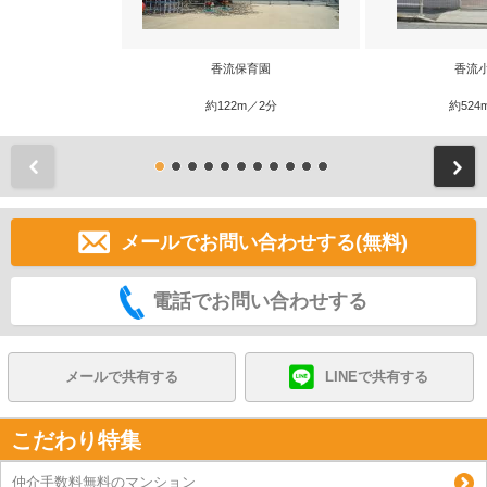
香流保育園
香流
約122m／2分
約524
前
メールでお問い合わせする(無料)
電話でお問い合わせする
メールで共有する
LINEで共有する
こだわり特集
仲介手数料無料のマンション