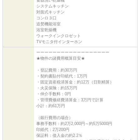
食器洗い乾燥機
システムキッチン
対面式キッチン
コンロ３口
追焚機能浴室
浴室乾燥機
ウォークインクロゼット
TVモニタ付インターホン
ーーーーーーーーーーーーーーーーーー
★物件の諸費用概算目安★
・登記費用：約30万円
・契約書貼付印紙代：1万円
・固定資産税清算金：約12万（日割精算）
・火災保険：約15万円
・仲介手数料：0円
・管理費修繕費清算金：3万円で計算
小計：約61万円
（銀行費用の場合）
事務手数料：約2万2,000円～約5万5000円
印紙代：2万200円
保証料：借入金の約2.2％