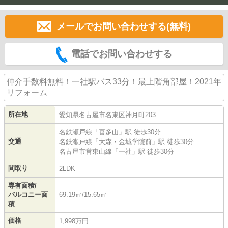
メールでお問い合わせする(無料)
電話でお問い合わせする
仲介手数料無料！一社駅バス33分！最上階角部屋！2021年
リフォーム
所在地
愛知県
名古屋市名東区
神月町
203
名鉄瀬戸線
「
喜多山
」駅 徒歩30分
交通
名鉄瀬戸線
「
大森・金城学院前
」駅 徒歩30分
名古屋市営東山線
「
一社
」駅 徒歩30分
間取り
2LDK
専有面積/
バルコニー面
69.19㎡/15.65㎡
積
価格
1,998万円