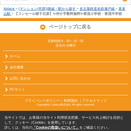
Aplace
>
(マンション(売買))路線・駅から探す
>
名古屋鉄道名鉄瀬戸線
>
喜多
山駅
>
【コンセール猪子石原】✨️仲介手数料無料✨️香流小学校・香流中学校
ページトップに戻る
営業時間:9：00～19：00
定休日:水曜日
ホーム
会社概要
お問い合わせ
PCサイト
プライバシーポリシー
利用規約
｜アクセスマップ
｜
Copyright(c) Aplace株式会社 All rights reserved.
当サイトでは、お客様の当サイト利用状況把握、サービス向上検討を目的と
して、クッキー（Cookie）を使用しています。
詳しくは、当社の
「Cookieの取扱いについて」
をご確認ください。