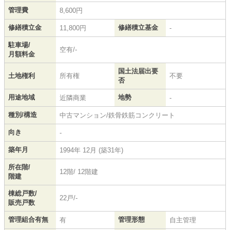
管理費
8,600円
修繕積立金
修繕積立基金
11,800円
-
駐車場/
空有/-
月額料金
国土法届出要
土地権利
所有権
不要
否
用途地域
地勢
近隣商業
-
種別/構造
中古マンション/鉄骨鉄筋コンクリート
向き
-
築年月
1994年 12月 (築31年)
所在階/
12階/ 12階建
階建
棟総戸数/
22戸/-
販売戸数
管理組合有無
管理形態
有
自主管理