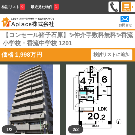
0
1
検討リスト
最近見た物件
お問合せ
【コンセール猪子石原】✨️仲介手数料無料✨️香流
小学校・香流中学校 1201
価格
1,998
万円
検討リストに追加
1/2
2/2