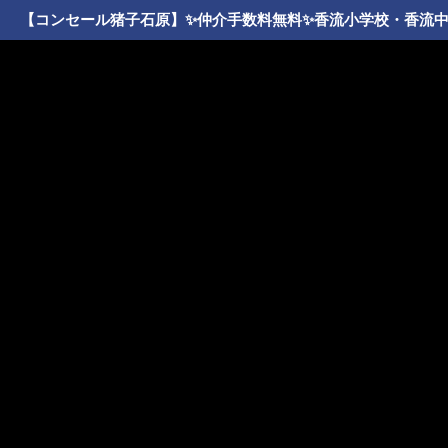
【コンセール猪子石原】✨️仲介手数料無料✨️香流小学校・香流