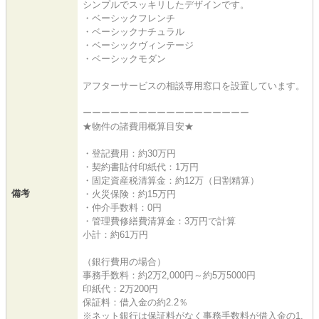
シンプルでスッキリしたデザインです。
・ベーシックフレンチ
・ベーシックナチュラル
・ベーシックヴィンテージ
・ベーシックモダン
アフターサービスの相談専用窓口を設置しています。
ーーーーーーーーーーーーーーーーーー
★物件の諸費用概算目安★
・登記費用：約30万円
・契約書貼付印紙代：1万円
・固定資産税清算金：約12万（日割精算）
備考
・火災保険：約15万円
・仲介手数料：0円
・管理費修繕費清算金：3万円で計算
小計：約61万円
（銀行費用の場合）
事務手数料：約2万2,000円～約5万5000円
印紙代：2万200円
保証料：借入金の約2.2％
※ネット銀行は保証料がなく事務手数料が借入金の1.