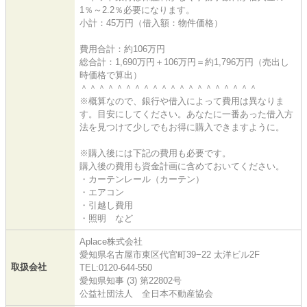
1％～2.2％必要になります。
小計：45万円（借入額：物件価格）
費用合計：約106万円
総合計：1,690万円＋106万円＝約1,796万円（売出し
時価格で算出）
＾＾＾＾＾＾＾＾＾＾＾＾＾＾＾＾＾＾＾＾
※概算なので、銀行や借入によって費用は異なりま
す。目安にしてください。あなたに一番あった借入方
法を見つけて少しでもお得に購入できますように。
※購入後には下記の費用も必要です。
購入後の費用も資金計画に含めておいてください。
・カーテンレール（カーテン）
・エアコン
・引越し費用
・照明 など
Aplace株式会社
愛知県名古屋市東区代官町39−22 太洋ビル2F
取扱会社
TEL:0120-644-550
愛知県知事 (3) 第22802号
公益社団法人 全日本不動産協会