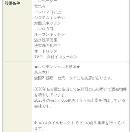
エレベーター
設備条件
電気有
コンロ２口以上
システムキッチン
対面式キッチン
コンロ３口
オープンキッチン
温水洗浄便座
洗髪洗面化粧台
オートロック
TVモニタ付インターホン
★レジデンシャル不動産★
東京本社
全国21箇所 台湾 タイにも支店があります。
2020年名古屋に進出して依頼日の出の勢いで販売物件
を増やしています。
2023年の売上が365億円！年々売上高を伸ばしている
会社です。
4つのスタイルセレクトで中古の再生事業を行ってい
ます。