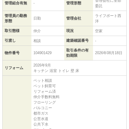
管理会社に全部
管理組合有無
-
管理形態
委託
管理員の勤務
ライフポート西
日勤
管理会社
形態
洋
取引態様
現況
仲介
空家
引渡し
建築確認番号
相談
-
取引条件の有
物件番号
104901429
2026年08月18日
効期限
2026年9月
リフォーム
キッチン 浴室 トイレ 壁 床
ペット相談
ペット飼育可
リフォーム済
仲介手数料無料
フローリング
バルコニー
都市ガス
公営水道
公共下水