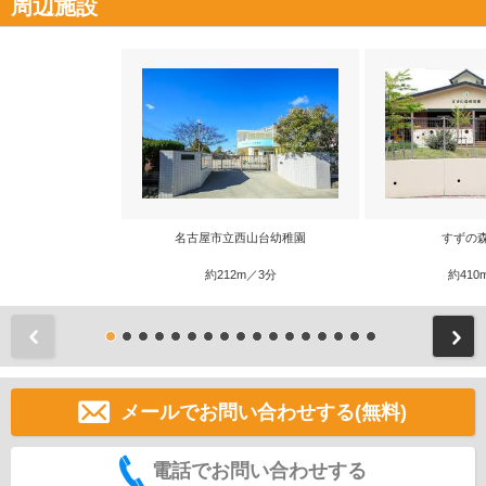
周辺施設
名古屋市立西山台幼稚園
すずの
約212m／3分
約410
前
メールでお問い合わせする(無料)
電話でお問い合わせする