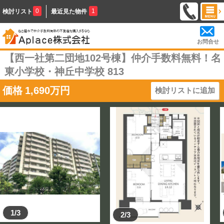
0
1
検討リスト
最近見た物件
お問合せ
【西一社第二団地102号棟】仲介手数料無料！名
東小学校・神丘中学校 813
価格
1,690
万円
検討リストに追加
1/3
2/3