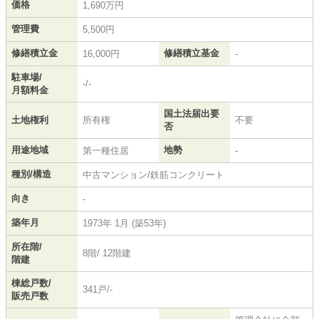
価格
1,690万円
管理費
5,500円
修繕積立金
修繕積立基金
16,000円
-
駐車場/
-/-
月額料金
国土法届出要
土地権利
所有権
不要
否
用途地域
地勢
第一種住居
-
種別/構造
中古マンション/鉄筋コンクリート
向き
-
築年月
1973年 1月 (築53年)
所在階/
8階/ 12階建
階建
棟総戸数/
341戸/-
販売戸数