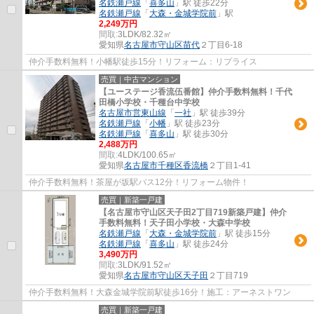
名鉄瀬戸線
「
喜多山
」駅 徒歩22分
名鉄瀬戸線
「
大森・金城学院前
」駅
2,249万円
間取:
3LDK/82.32㎡
愛知県
名古屋市守山区
苗代
２丁目6-18
仲介手数料無料！小幡駅徒歩15分！リフォーム：リプライス
売買｜中古マンション
【ユーステージ香流伍番館】仲介手数料無料！千代
田橋小学校・千種台中学校
名古屋市営東山線
「
一社
」駅 徒歩39分
名鉄瀬戸線
「
小幡
」駅 徒歩23分
名鉄瀬戸線
「
喜多山
」駅 徒歩30分
2,488万円
間取:
4LDK/100.65㎡
愛知県
名古屋市千種区
香流橋
２丁目1-41
仲介手数料無料！茶屋が坂駅バス12分！リフォーム物件！
売買｜新築一戸建
【名古屋市守山区天子田2丁目719新築戸建】仲介
手数料無料！天子田小学校・大森中学校
名鉄瀬戸線
「
大森・金城学院前
」駅 徒歩15分
名鉄瀬戸線
「
喜多山
」駅 徒歩24分
3,490万円
間取:
3LDK/91.52㎡
愛知県
名古屋市守山区
天子田
２丁目719
仲介手数料無料！大森金城学院前駅徒歩16分！施工：アーネストワン
売買｜新築一戸建