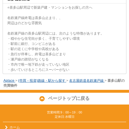
⭐喜多山駅周辺で新築戸建・マンションをお探しの方へ
名鉄瀬戸線終電は喜多山止まり、、
周辺はのどかな雰囲気
名鉄瀬戸線の喜多山駅周辺には、次のような特徴があります。
・穏やかな住宅街が多く、子育てしやすい環境
・駅前に銀行、コンビニがある
・駅の近くに中学校や高校がある
・急行が停車し、終電は喜多山どまり
・瀬戸線の踏切がなくなる
・市内で唯一地下鉄が走っていない地区
・歩いていけるところにスーパーがない
Aplace
>
(売買・投資)路線・駅から探す
>
名古屋鉄道名鉄瀬戸線
>
喜多山駅の
売買物件
ページトップに戻る
営業時間:9：00～19：00
定休日:水曜日
ホーム