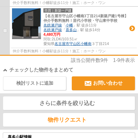
仲介手数料無料！小幡駅徒歩11分！施工：ホーク・ワン
売買｜新築一戸建
【名古屋市守山区小幡南3丁目214新築戸建1号棟】
仲介手数料無料！苗代小学校・守山東中学校
名鉄瀬戸線
「
小幡
」駅 徒歩11分
名鉄瀬戸線
「
喜多山
」駅 徒歩14分
4,480万円
間取:
2LDK/103.51㎡
愛知県
名古屋市守山区
小幡南
３丁目214
仲介手数料無料！小幡駅徒歩11分！施工：ホーク・ワン
該当公開件数
9
件
1-9
件表示
チェックした物件をまとめて
検討リストに追加
お問い合わせ
さらに条件を絞り込む
物件リクエスト
喜多山駅情報