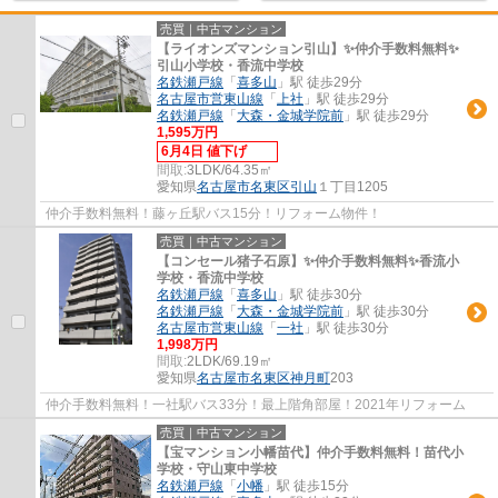
売買｜中古マンション
【ライオンズマンション引山】✨️仲介手数料無料✨️
引山小学校・香流中学校
名鉄瀬戸線
「
喜多山
」駅 徒歩29分
名古屋市営東山線
「
上社
」駅 徒歩29分
名鉄瀬戸線
「
大森・金城学院前
」駅 徒歩29分
1,595万円
6月4日 値下げ
間取:
3LDK/64.35㎡
愛知県
名古屋市名東区
引山
１丁目1205
仲介手数料無料！藤ヶ丘駅バス15分！リフォーム物件！
売買｜中古マンション
【コンセール猪子石原】✨️仲介手数料無料✨️香流小
学校・香流中学校
名鉄瀬戸線
「
喜多山
」駅 徒歩30分
名鉄瀬戸線
「
大森・金城学院前
」駅 徒歩30分
名古屋市営東山線
「
一社
」駅 徒歩30分
1,998万円
間取:
2LDK/69.19㎡
愛知県
名古屋市名東区
神月町
203
仲介手数料無料！一社駅バス33分！最上階角部屋！2021年リフォーム
売買｜中古マンション
【宝マンション小幡苗代】仲介手数料無料！苗代小
学校・守山東中学校
名鉄瀬戸線
「
小幡
」駅 徒歩15分