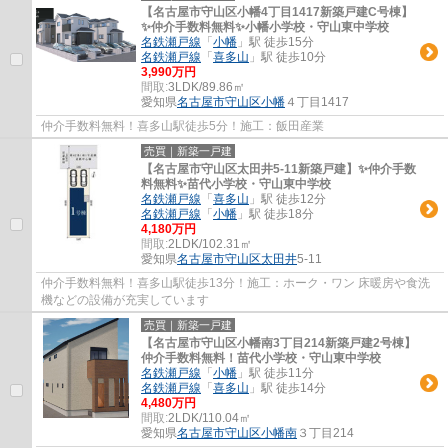
【名古屋市守山区小幡4丁目1417新築戸建C号棟】
✨️仲介手数料無料✨️小幡小学校・守山東中学校
名鉄瀬戸線
「
小幡
」駅 徒歩15分
名鉄瀬戸線
「
喜多山
」駅 徒歩10分
3,990万円
間取:
3LDK/89.86㎡
愛知県
名古屋市守山区
小幡
４丁目1417
仲介手数料無料！喜多山駅徒歩5分！施工：飯田産業
売買｜新築一戸建
【名古屋市守山区太田井5-11新築戸建】✨️仲介手数
料無料✨️苗代小学校・守山東中学校
名鉄瀬戸線
「
喜多山
」駅 徒歩12分
名鉄瀬戸線
「
小幡
」駅 徒歩18分
4,180万円
間取:
2LDK/102.31㎡
愛知県
名古屋市守山区
太田井
5-11
仲介手数料無料！喜多山駅徒歩13分！施工：ホーク・ワン 床暖房や食洗
機などの設備が充実しています
売買｜新築一戸建
【名古屋市守山区小幡南3丁目214新築戸建2号棟】
仲介手数料無料！苗代小学校・守山東中学校
名鉄瀬戸線
「
小幡
」駅 徒歩11分
名鉄瀬戸線
「
喜多山
」駅 徒歩14分
4,480万円
間取:
2LDK/110.04㎡
愛知県
名古屋市守山区
小幡南
３丁目214