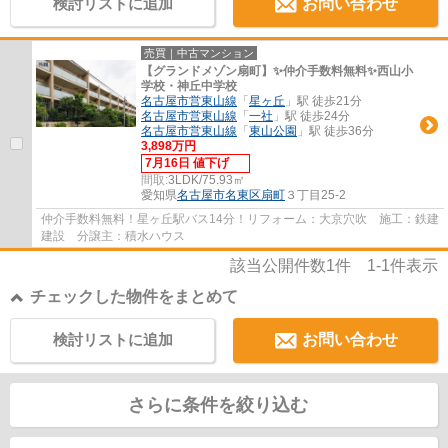
検討リストに追加
お問い合わせ
売買｜中古マンション
【グランドメゾン扇町】✨️仲介手数料無料✨️西山小
学校・神丘中学校
名古屋市営東山線
「
星ヶ丘
」駅 徒歩21分
名古屋市営東山線
「
一社
」駅 徒歩24分
名古屋市営東山線
「
東山公園
」駅 徒歩36分
3,898万円
7月16日 値下げ
間取:
3LDK/75.93㎡
愛知県
名古屋市名東区
扇町
３丁目25-2
仲介手数料無料！星ヶ丘駅バス14分！リフォーム：大京穴吹 施工：鉄建
建設 分譲主：積水ハウス
該当公開件数
1
件
1-1
件表示
チェックした物件をまとめて
検討リストに追加
お問い合わせ
さらに条件を絞り込む