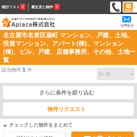
0
0
検討リスト
最近見た物件
お問合せ
名古屋市名東区扇町 マンション、戸建、土地、
投資マンション、アパート(棟)、マンション
(棟)、ビル、戸建、店舗事務所、その他、土地一
覧
1
該当物件
件
さらに条件を絞り込む
物件リクエスト
チェックした物件をまとめて