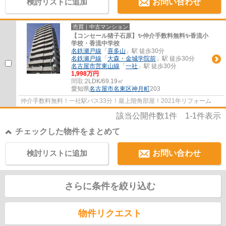
検討リストに追加
お問い合わせ
売買｜中古マンション
【コンセール猪子石原】✨️仲介手数料無料✨️香流小
学校・香流中学校
名鉄瀬戸線
「
喜多山
」駅 徒歩30分
名鉄瀬戸線
「
大森・金城学院前
」駅 徒歩30分
名古屋市営東山線
「
一社
」駅 徒歩30分
1,998万円
間取:
2LDK/69.19㎡
愛知県
名古屋市名東区
神月町
203
仲介手数料無料！一社駅バス33分！最上階角部屋！2021年リフォーム
該当公開件数
1
件
1-1
件表示
チェックした物件をまとめて
検討リストに追加
お問い合わせ
さらに条件を絞り込む
物件リクエスト