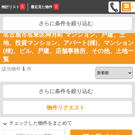
0
0
検討リスト
最近見た物件
さらに条件を絞り込む
お問合せ
名古屋市名東区神月町 マンション、戸建、土
地、投資マンション、アパート(棟)、マンション
(棟)、ビル、戸建、店舗事務所、その他、土地一
覧
1
該当物件
件
さらに条件を絞り込む
物件リクエスト
チェックした物件をまとめて