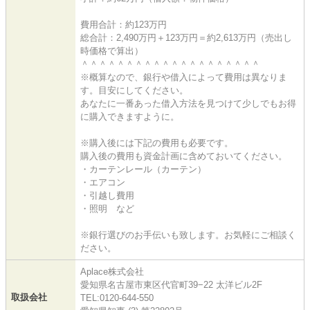
費用合計：約123万円
総合計：2,490万円＋123万円＝約2,613万円（売出し
時価格で算出）
＾＾＾＾＾＾＾＾＾＾＾＾＾＾＾＾＾＾＾＾
※概算なので、銀行や借入によって費用は異なりま
す。目安にしてください。
あなたに一番あった借入方法を見つけて少しでもお得
に購入できますように。
※購入後には下記の費用も必要です。
購入後の費用も資金計画に含めておいてください。
・カーテンレール（カーテン）
・エアコン
・引越し費用
・照明 など
※銀行選びのお手伝いも致します。お気軽にご相談く
ださい。
Aplace株式会社
愛知県名古屋市東区代官町39−22 太洋ビル2F
取扱会社
TEL:0120-644-550