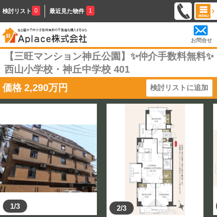
0
1
検討リスト
最近見た物件
お問合せ
【三旺マンション神丘公園】✨️仲介手数料無料✨️
西山小学校・神丘中学校 401
価格
2,290
万円
検討リストに追加
1/3
2/3