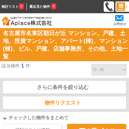
0
0
検討リスト
最近見た物件
お問合せ
名古屋市名東区朝日が丘 マンション、戸建、土
地、投資マンション、アパート(棟)、マンション
(棟)、ビル、戸建、店舗事務所、その他、土地一
覧
1
該当物件
件
さらに条件を絞り込む
物件リクエスト
チェックした物件をまとめて