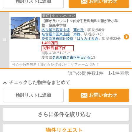
検討リストに追加
お問い合わせ
売買｜中古マンション
【藤が丘ハウス】✨️仲介手数料無料✨️藤が丘小学
校・藤森中学校
名古屋市営東山線
「
藤が丘
」駅 徒歩6分
名古屋市営東山線
「
本郷
」駅 徒歩21分
愛知高速東部丘陵線
「
はなみずき通
」駅 徒歩22分
1,490万円
3月9日 値下げ
間取:
4DK/61.86㎡
愛知県
名古屋市名東区
朝日が丘
13
仲介手数料無料！藤が丘駅徒歩6分！リフォーム済み！
該当公開件数
1
件
1-1
件表示
チェックした物件をまとめて
検討リストに追加
お問い合わせ
さらに条件を絞り込む
物件リクエスト