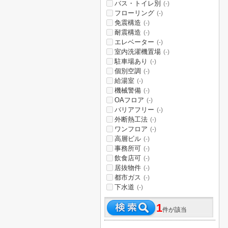
バス・トイレ別
(-)
フローリング
(-)
免震構造
(-)
耐震構造
(-)
エレベーター
(-)
室内洗濯機置場
(-)
駐車場あり
(-)
個別空調
(-)
給湯室
(-)
機械警備
(-)
OAフロア
(-)
バリアフリー
(-)
外断熱工法
(-)
ワンフロア
(-)
高層ビル
(-)
事務所可
(-)
飲食店可
(-)
居抜物件
(-)
都市ガス
(-)
下水道
(-)
1
件が該当