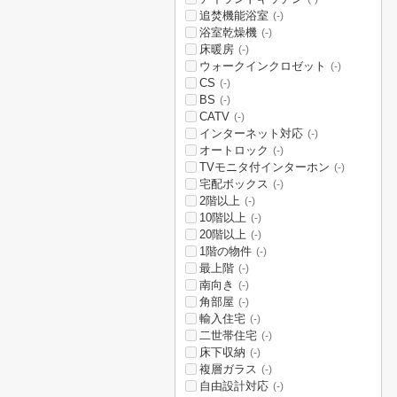
追焚機能浴室
(-)
浴室乾燥機
(-)
床暖房
(-)
ウォークインクロゼット
(-)
CS
(-)
BS
(-)
CATV
(-)
インターネット対応
(-)
オートロック
(-)
TVモニタ付インターホン
(-)
宅配ボックス
(-)
2階以上
(-)
10階以上
(-)
20階以上
(-)
1階の物件
(-)
最上階
(-)
南向き
(-)
角部屋
(-)
輸入住宅
(-)
二世帯住宅
(-)
床下収納
(-)
複層ガラス
(-)
自由設計対応
(-)