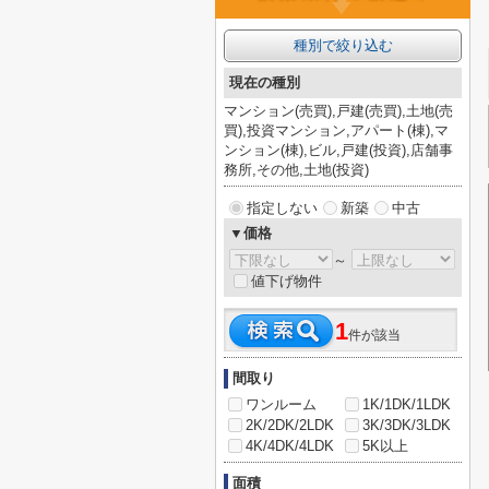
種別で絞り込む
現在の種別
マンション(売買),戸建(売買),土地(売
買),投資マンション,アパート(棟),マ
ンション(棟),ビル,戸建(投資),店舗事
務所,その他,土地(投資)
指定しない
新築
中古
▼価格
～
値下げ物件
1
件が該当
間取り
ワンルーム
1K/1DK/1LDK
2K/2DK/2LDK
3K/3DK/3LDK
4K/4DK/4LDK
5K以上
面積