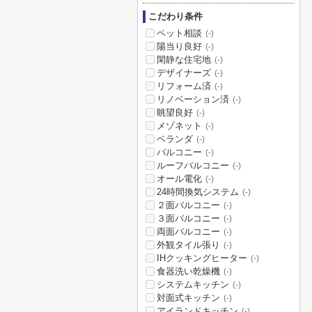
こだわり条件
ペット相談
(-)
陽当り良好
(-)
閑静な住宅地
(-)
デザイナーズ
(-)
リフォーム済
(-)
リノベーション済
(-)
眺望良好
(-)
メゾネット
(-)
ベランダ
(-)
バルコニー
(-)
ルーフバルコニー
(-)
オール電化
(-)
24時間換気システム
(-)
２面バルコニー
(-)
３面バルコニー
(-)
両面バルコニー
(-)
外観タイル張り
(-)
IHクッキングヒーター
(-)
食器洗い乾燥機
(-)
システムキッチン
(-)
対面式キッチン
(-)
アイランドキッチン
(-)