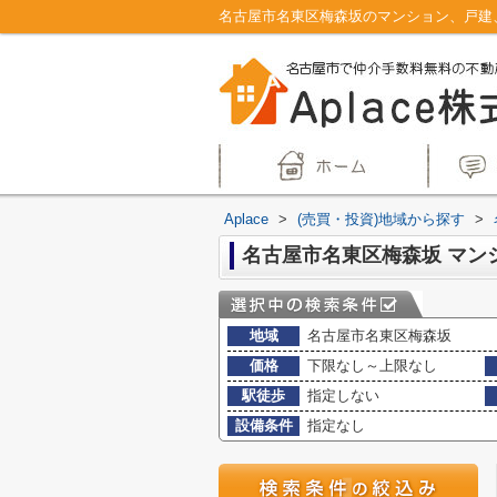
Aplace
>
(売買・投資)地域から探す
>
地域
名古屋市名東区梅森坂
価格
下限なし～上限なし
駅徒歩
指定しない
設備条件
指定なし