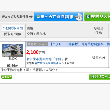
外観
/
間取り図
価格
駅徒歩
停歩
交通 / 所在地
間取り/面積
【エクレール梅森坂】仲介手数料無料！梅
中古マンション
2,180
万円
徒歩28分
3LDK
名古屋市営鶴舞線
「
平針
」駅
愛知県
名古屋市名東区
梅森坂
５丁目208
93.66㎡
仲介手数料無料！星ヶ丘駅駅バス23分！