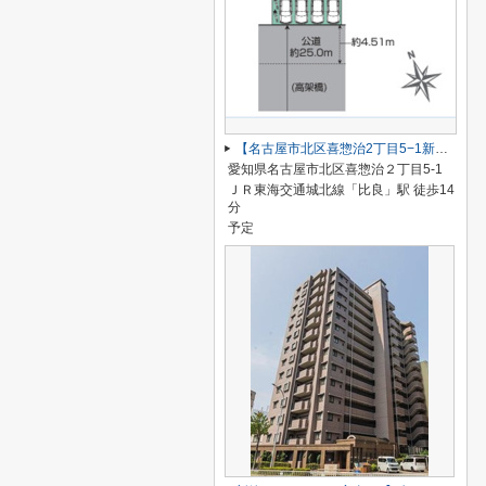
【名古屋市北区喜惣治2丁目5−1新築戸建】仲介手数料無料！楠西小学校・楠中学校
愛知県名古屋市北区喜惣治２丁目5-1
ＪＲ東海交通城北線「比良」駅 徒歩14
分
予定