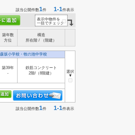
1
1-1
該当公開件数
件
件表示
表示中物件を
一括でチェック
築年数
構造
方位
所在階 / （階建）
森坂小学校・牧の池中学校
築39年
鉄筋コンクリート
選択
-
2階/（8階建）
▼
1
1-1
該当公開件数
件
件表示