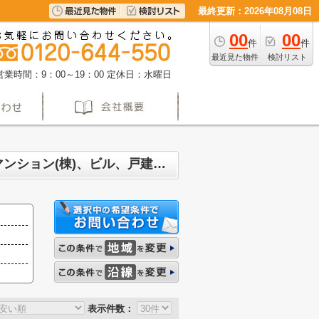
最終更新：2026年08月08日
00
00
件
件
最近見た物件
検討リスト
営業時間：9：00～19：00
定休日：水曜日
名古屋市名東区梅森坂 マンション、戸建、土地、投資マンション、アパート(棟)、マンション(棟)、ビル、戸建、店舗事務所、その他、土地一覧
表示件数：