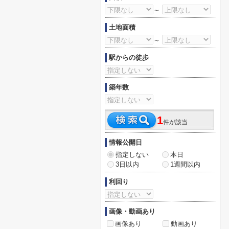
～
土地面積
～
駅からの徒歩
築年数
1
件が該当
情報公開日
指定しない
本日
3日以内
1週間以内
利回り
画像・動画あり
画像あり
動画あり