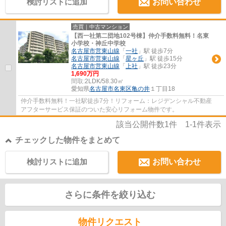
検討リストに追加
お問い合わせ
売買｜中古マンション
【西一社第二団地102号棟】仲介手数料無料！名東
小学校・神丘中学校
名古屋市営東山線
「
一社
」駅 徒歩7分
名古屋市営東山線
「
星ヶ丘
」駅 徒歩15分
名古屋市営東山線
「
上社
」駅 徒歩23分
1,690万円
間取:
2LDK/58.30㎡
愛知県
名古屋市名東区
亀の井
１丁目18
仲介手数料無料！一社駅徒歩7分！リフォーム：レジデンシャル不動産
アフターサービス保証のついた安心リフォーム物件です。
該当公開件数
1
件
1-1
件表示
チェックした物件をまとめて
検討リストに追加
お問い合わせ
さらに条件を絞り込む
物件リクエスト