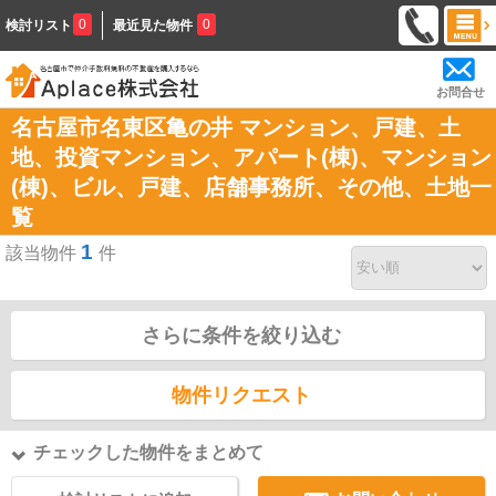
0
0
検討リスト
最近見た物件
お問合せ
名古屋市名東区亀の井 マンション、戸建、土
地、投資マンション、アパート(棟)、マンション
(棟)、ビル、戸建、店舗事務所、その他、土地一
覧
1
該当物件
件
さらに条件を絞り込む
物件リクエスト
チェックした物件をまとめて