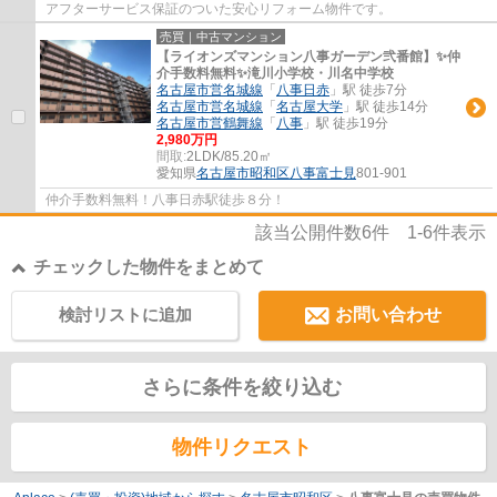
アフターサービス保証のついた安心リフォーム物件です。
売買｜中古マンション
【ライオンズマンション八事ガーデン弐番館】✨️仲
介手数料無料✨️滝川小学校・川名中学校
名古屋市営名城線
「
八事日赤
」駅 徒歩7分
名古屋市営名城線
「
名古屋大学
」駅 徒歩14分
名古屋市営鶴舞線
「
八事
」駅 徒歩19分
2,980万円
間取:
2LDK/85.20㎡
愛知県
名古屋市昭和区
八事富士見
801-901
仲介手数料無料！八事日赤駅徒歩８分！
該当公開件数
6
件
1-6
件表示
チェックした物件をまとめて
検討リストに追加
お問い合わせ
さらに条件を絞り込む
物件リクエスト