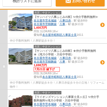
検討リストに追加
お問い合わせ
売買｜中古マンション
【サンハイツ八事ふじみA棟】✨️仲介手数料無料✨️
名古屋市営名城線
「
八事日赤
」駅 徒歩8分
名古屋市営鶴舞線
「
八事
」駅 徒歩11分
1,400万円
間取:
1LDK/69.18㎡
愛知県
名古屋市昭和区
八事富士見
1611
仲介手数料無料！八事駅徒歩８分！
売買｜中古マンション
【サンハイツ八事ふじみB棟】★仲介手数料無料
★（滝川小学校・川名中学校）
名古屋市営名城線
「
八事日赤
」駅 徒歩8分
名古屋市営鶴舞線
「
八事
」駅 徒歩11分
1,698万円
7月21日 値下げ
間取:
3LDK/69.18㎡
愛知県
名古屋市昭和区
八事富士見
1611
仲介手数料無料！八事駅徒歩８分！八事日赤徒歩９分の立地！リフォーム
物件！
売買｜中古マンション
【ライオンズマンション八事富士見ヶ丘】✨️仲介手
数料無料✨️滝川小学校・川名中学校
名古屋市営名城線
「
八事日赤
」駅 徒歩8分