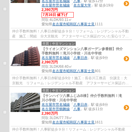
名古屋市営名城線
「
八事
」駅 徒歩12分
名古屋市営名城線
「
名古屋大学
」駅 徒歩19分
2,390万円
7月16日 値下げ
間取:
4LDK/93.11㎡
愛知県
名古屋市昭和区
八事富士見
1111
仲介手数料無料！八事日赤駅徒歩９分！リフォーム：レジデンシャル不動
産 施工：間組 分大京観光 アフターサービス保証のついた安心リフォ
ーム物件です。
売買｜中古マンション
【ライオンズマンション八事ガーデン参番館】仲介
手数料無料！滝川小学校・川名中学校
名古屋市営名城線
「
八事日赤
」駅 徒歩9分
2,390万円
間取:
3LDK/68.40㎡
愛知県
名古屋市昭和区
八事富士見
801
仲介手数料無料！八事日赤駅徒歩9分！施工：長谷川工務店 分譲主：大
京観光 リフォーム：レジデンシャル不動産 アフターサービス保証のつ
いた安心リフォーム物件です。
売買｜中古マンション
【サンハイツ八事ふじみB棟】仲介手数料無料！滝
川小学校・川名中学校
名古屋市営名城線
「
八事日赤
」駅 徒歩8分
名古屋市営鶴舞線
「
八事
」駅 徒歩11分
2,390万円
間取:
3LDK/77.78㎡
愛知県
名古屋市昭和区
八事富士見
1611
仲介手数料無料！八事駅徒歩９分！リフォーム：レジデンシャル不動産