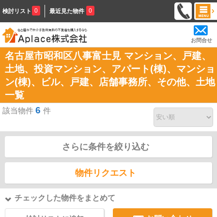
0
0
検討リスト
最近見た物件
お問合せ
名古屋市昭和区八事富士見 マンション、戸建、
土地、投資マンション、アパート(棟)、マンショ
ン(棟)、ビル、戸建、店舗事務所、その他、土地
一覧
6
該当物件
件
さらに条件を絞り込む
物件リクエスト
チェックした物件をまとめて