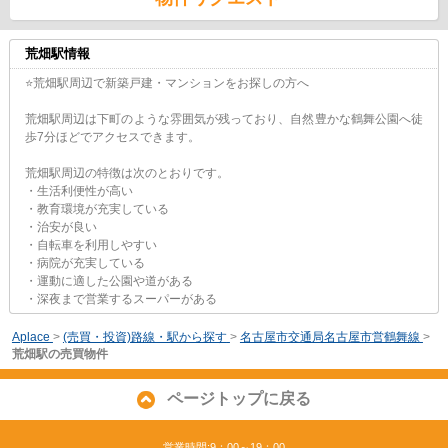
荒畑駅情報
⭐荒畑駅周辺で新築戸建・マンションをお探しの方へ
荒畑駅周辺は下町のような雰囲気が残っており、自然豊かな鶴舞公園へ徒
歩7分ほどでアクセスできます。
荒畑駅周辺の特徴は次のとおりです。
・生活利便性が高い
・教育環境が充実している
・治安が良い
・自転車を利用しやすい
・病院が充実している
・運動に適した公園や道がある
・深夜まで営業するスーパーがある
Aplace
>
(売買・投資)路線・駅から探す
>
名古屋市交通局名古屋市営鶴舞線
>
荒畑駅の売買物件
ページトップに戻る
営業時間:9：00～19：00