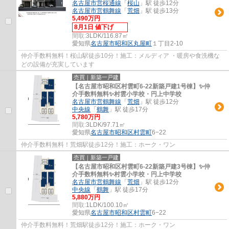
名古屋市営桜通線
「
桜山
」駅 徒歩12分
名古屋市営鶴舞線
「
荒畑
」駅 徒歩13分
5,490万円
8月1日 値下げ
間取:
3LDK/116.87㎡
愛知県
名古屋市昭和区
丸屋町
１丁目2-10
仲介手数料無料！桜山駅徒歩10分！施工：メルディア ・暖房や食洗機な
どの設備が充実しています
売買｜新築一戸建
【名古屋市昭和区村雲町6‐22新築戸建1号棟】✨️仲
介手数料無料✨️村雲小学校・円上中学校
名古屋市営鶴舞線
「
荒畑
」駅 徒歩12分
中央線
「
鶴舞
」駅 徒歩17分
5,780万円
間取:
3LDK/97.71㎡
愛知県
名古屋市昭和区
村雲町
6−22
仲介手数料無料！荒畑駅徒歩12分！施工：ホーク・ワン
売買｜新築一戸建
【名古屋市昭和区村雲町6‐22新築戸建3号棟】✨️仲
介手数料無料✨️村雲小学校・円上中学校
名古屋市営鶴舞線
「
荒畑
」駅 徒歩12分
中央線
「
鶴舞
」駅 徒歩17分
5,880万円
間取:
1LDK/100.10㎡
愛知県
名古屋市昭和区
村雲町
6−22
仲介手数料無料！荒畑駅徒歩12分！施工：ホーク・ワン