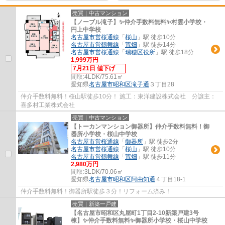
売買｜中古マンション
【ノーブル滝子】✨️仲介手数料無料✨️村雲小学校・
円上中学校
名古屋市営桜通線
「
桜山
」駅 徒歩10分
名古屋市営鶴舞線
「
荒畑
」駅 徒歩14分
名古屋市営桜通線
「
瑞穂区役所
」駅 徒歩18分
1,999万円
7月21日 値下げ
間取:
4LDK/75.61㎡
愛知県
名古屋市昭和区
滝子通
３丁目28
仲介手数料無料！桜山駅徒歩10分！ 施工：東洋建設株式会社 分譲主：
喜多村工業株式会社
売買｜中古マンション
【トーカンマンション御器所】仲介手数料無料！御
器所小学校・桜山中学校
名古屋市営桜通線
「
御器所
」駅 徒歩2分
名古屋市営桜通線
「
桜山
」駅 徒歩10分
名古屋市営鶴舞線
「
荒畑
」駅 徒歩11分
2,980万円
間取:
3LDK/70.06㎡
愛知県
名古屋市昭和区
阿由知通
４丁目18-1
仲介手数料無料！御器所駅徒歩３分！リフォーム済み！
売買｜新築一戸建
【名古屋市昭和区丸屋町1丁目2-10新築戸建3号
棟】✨️仲介手数料無料✨️御器所小学校・桜山中学校