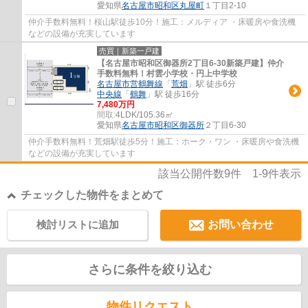
愛知県
名古屋市昭和区
丸屋町
１丁目2-10
仲介手数料無料！桜山駅徒歩10分！施工：メルディア ・床暖房や食洗機
などの設備が充実しています
売買｜新築一戸建
【名古屋市昭和区御器所2丁目6-30新築戸建】仲介
手数料無料！村雲小学校・円上中学校
名古屋市営鶴舞線
「
荒畑
」駅 徒歩6分
中央線
「
鶴舞
」駅 徒歩16分
7,480万円
間取:
4LDK/105.36㎡
愛知県
名古屋市昭和区
御器所
２丁目6-30
仲介手数料無料！荒畑駅徒歩5分！施工：ホーク・ワン ・床暖房や食洗機
などの設備が充実しています
該当公開件数
9
件
1-9
件表示
チェックした物件をまとめて
検討リストに追加
お問い合わせ
さらに条件を絞り込む
物件リクエスト