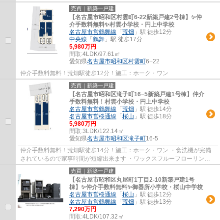
売買｜新築一戸建
【名古屋市昭和区村雲町6‐22新築戸建2号棟】✨️仲
介手数料無料✨️村雲小学校・円上中学校
名古屋市営鶴舞線
「
荒畑
」駅 徒歩12分
中央線
「
鶴舞
」駅 徒歩17分
5,980万円
間取:
4LDK/97.61㎡
愛知県
名古屋市昭和区
村雲町
6−22
仲介手数料無料！荒畑駅徒歩12分！施工：ホーク・ワン
売買｜新築一戸建
【名古屋市昭和区滝子町16−5新築戸建1号棟】仲介
手数料無料！村雲小学校・円上中学校
名古屋市営鶴舞線
「
荒畑
」駅 徒歩14分
名古屋市営桜通線
「
桜山
」駅 徒歩18分
5,980万円
間取:
3LDK/122.14㎡
愛知県
名古屋市昭和区
滝子町
16-5
仲介手数料無料！荒畑駅徒歩14分！施工：ホーク・ワン ・食洗機が完備
されているので家事時間が短縮出来ます ・ワックスフルーフローリング
・ZEH水準
売買｜新築一戸建
【名古屋市昭和区丸屋町1丁目2-10新築戸建1号
棟】✨️仲介手数料無料✨️御器所小学校・桜山中学校
名古屋市営桜通線
「
桜山
」駅 徒歩12分
名古屋市営鶴舞線
「
荒畑
」駅 徒歩13分
7,290万円
間取:
4LDK/107.32㎡