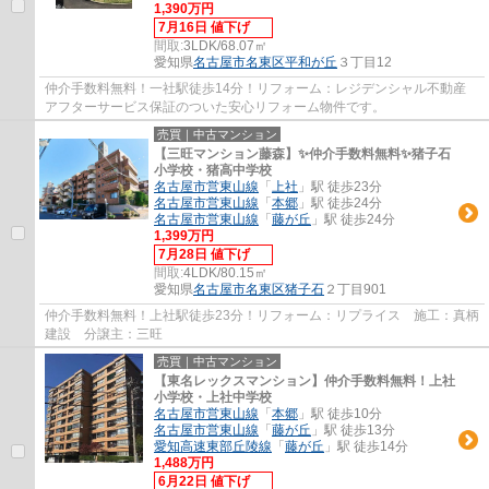
1,390万円
7月16日 値下げ
間取:
3LDK/68.07㎡
愛知県
名古屋市名東区
平和が丘
３丁目12
仲介手数料無料！一社駅徒歩14分！リフォーム：レジデンシャル不動産
アフターサービス保証のついた安心リフォーム物件です。
売買｜中古マンション
【三旺マンション藤森】✨️仲介手数料無料✨️猪子石
小学校・猪高中学校
名古屋市営東山線
「
上社
」駅 徒歩23分
名古屋市営東山線
「
本郷
」駅 徒歩24分
名古屋市営東山線
「
藤が丘
」駅 徒歩24分
1,399万円
7月28日 値下げ
間取:
4LDK/80.15㎡
愛知県
名古屋市名東区
猪子石
２丁目901
仲介手数料無料！上社駅徒歩23分！リフォーム：リプライス 施工：真柄
建設 分譲主：三旺
売買｜中古マンション
【東名レックスマンション】仲介手数料無料！上社
小学校・上社中学校
名古屋市営東山線
「
本郷
」駅 徒歩10分
名古屋市営東山線
「
藤が丘
」駅 徒歩13分
愛知高速東部丘陵線
「
藤が丘
」駅 徒歩14分
1,488万円
6月22日 値下げ