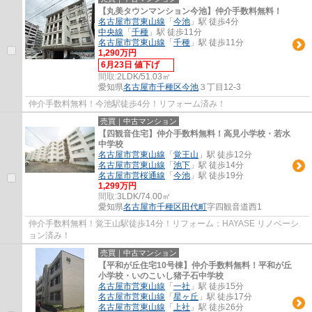
【丸美タウンマンション今池】仲介手数料無料！
名古屋市営東山線
「
今池
」駅 徒歩4分
中央線
「
千種
」駅 徒歩11分
名古屋市営東山線
「
千種
」駅 徒歩11分
1,290万円
6月23日 値下げ
間取:
2LDK/51.03㎡
愛知県
名古屋市千種区
今池
３丁目12-3
仲介手数料無料！今池駅徒歩4分！リフォーム済み！
売買｜中古マンション
【四観音住宅】仲介手数料無料！高見小学校・若水
中学校
名古屋市営東山線
「
覚王山
」駅 徒歩12分
名古屋市営東山線
「
池下
」駅 徒歩14分
名古屋市営桜通線
「
今池
」駅 徒歩19分
1,299万円
間取:
3LDK/74.00㎡
愛知県
名古屋市千種区
田代町
字四観音道西1
仲介手数料無料！覚王山駅徒歩14分！リフォーム：HAYASE リノベーシ
ョン済み！
売買｜中古マンション
【平和が丘住宅10号棟】仲介手数料無料！平和が丘
小学校・いのこいし猪子石中学校
名古屋市営東山線
「
一社
」駅 徒歩15分
名古屋市営東山線
「
星ヶ丘
」駅 徒歩17分
名古屋市営東山線
「
上社
」駅 徒歩26分