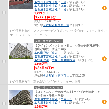
名古屋市営東山線
「
上社
」駅 徒歩14分
名古屋市営東山線
「
本郷
」駅 徒歩20分
名古屋市営東山線
「
一社
」駅 徒歩21分
1,499万円
3月27日 値下げ
間取:
3LDK/83.21㎡
愛知県
名古屋市名東区
上菅
２丁目903
仲介手数料無料！アフターサービス保証のついた安心のリフォーム物件で
す。リフォーム：イーグランド
売買｜中古マンション
【ライオンズマンション引山】✨️仲介手数料無料✨️
引山小学校・香流中学校
名鉄瀬戸線
「
喜多山
」駅 徒歩29分
名古屋市営東山線
「
上社
」駅 徒歩29分
名鉄瀬戸線
「
大森・金城学院前
」駅 徒歩29分
1,595万円
6月4日 値下げ
間取:
3LDK/64.35㎡
愛知県
名古屋市名東区
引山
１丁目1205
仲介手数料無料！藤ヶ丘駅バス15分！リフォーム物件！
売買｜中古マンション
【コミュニタス千代が丘S棟】仲介手数料無料！宮
根小学校・千種中学校
名古屋市営名城線
「
自由ヶ丘
」駅 徒歩24分
名古屋市営東山線
「
一社
」駅 徒歩29分
1,598万円