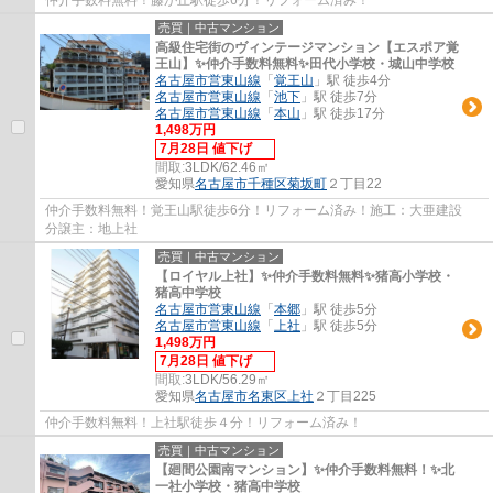
売買｜中古マンション
高級住宅街のヴィンテージマンション【エスポア覚
王山】✨️仲介手数料無料✨️田代小学校・城山中学校
名古屋市営東山線
「
覚王山
」駅 徒歩4分
名古屋市営東山線
「
池下
」駅 徒歩7分
名古屋市営東山線
「
本山
」駅 徒歩17分
1,498万円
7月28日 値下げ
間取:
3LDK/62.46㎡
愛知県
名古屋市千種区
菊坂町
２丁目22
仲介手数料無料！覚王山駅徒歩6分！リフォーム済み！施工：大亜建設
分譲主：地上社
売買｜中古マンション
【ロイヤル上社】✨️仲介手数料無料✨️猪高小学校・
猪高中学校
名古屋市営東山線
「
本郷
」駅 徒歩5分
名古屋市営東山線
「
上社
」駅 徒歩5分
1,498万円
7月28日 値下げ
間取:
3LDK/56.29㎡
愛知県
名古屋市名東区
上社
２丁目225
仲介手数料無料！上社駅徒歩４分！リフォーム済み！
売買｜中古マンション
【廻間公園南マンション】✨️仲介手数料無料！✨️北
一社小学校・猪高中学校