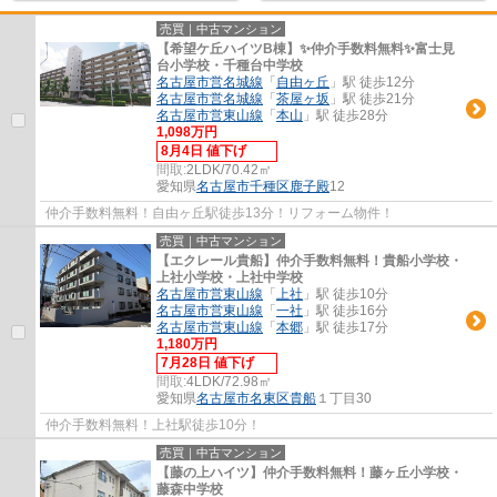
売買｜中古マンション
【希望ケ丘ハイツB棟】✨️仲介手数料無料✨️富士見
台小学校・千種台中学校
名古屋市営名城線
「
自由ヶ丘
」駅 徒歩12分
名古屋市営名城線
「
茶屋ヶ坂
」駅 徒歩21分
名古屋市営東山線
「
本山
」駅 徒歩28分
1,098万円
8月4日 値下げ
間取:
2LDK/70.42㎡
愛知県
名古屋市千種区
鹿子殿
12
仲介手数料無料！自由ヶ丘駅徒歩13分！リフォーム物件！
売買｜中古マンション
【エクレール貴船】仲介手数料無料！貴船小学校・
上社小学校・上社中学校
名古屋市営東山線
「
上社
」駅 徒歩10分
名古屋市営東山線
「
一社
」駅 徒歩16分
名古屋市営東山線
「
本郷
」駅 徒歩17分
1,180万円
7月28日 値下げ
間取:
4LDK/72.98㎡
愛知県
名古屋市名東区
貴船
１丁目30
仲介手数料無料！上社駅徒歩10分！
売買｜中古マンション
【藤の上ハイツ】仲介手数料無料！藤ヶ丘小学校・
藤森中学校