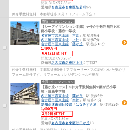
間取:
3LDK/77.88㎡
愛知県
名古屋市名東区
姫若町
9-9
仲介手数料無料！本郷駅徒歩10分！リフォーム予定！
売買｜中古マンション
【シーアイマンション本郷】✨️仲介手数料無料✨️本
郷小学校・藤森中学校
名古屋市営東山線
「
本郷
」駅 徒歩6分
名古屋市営東山線
「
上社
」駅 徒歩7分
名古屋市営東山線
「
藤が丘
」駅 徒歩18分
1,490万円
6月12日 値下げ
間取:
3LDK/70.28㎡
愛知県
名古屋市名東区
上社
２丁目37
仲介手数料無料！本郷駅徒歩5分！アフターサービス保証のついた安心リ
フォーム物件です。リフォーム：レジデンシャル不動産
売買｜中古マンション
【藤が丘ハウス】✨️仲介手数料無料✨️藤が丘小学
校・藤森中学校
名古屋市営東山線
「
藤が丘
」駅 徒歩6分
名古屋市営東山線
「
本郷
」駅 徒歩21分
愛知高速東部丘陵線
「
はなみずき通
」駅 徒歩22分
1,490万円
3月9日 値下げ
間取:
4DK/61.86㎡
愛知県
名古屋市名東区
朝日が丘
13
仲介手数料無料！藤が丘駅徒歩6分！リフォーム済み！