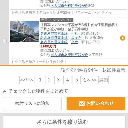
間取:
3LDK/64.62㎡
愛知県
名古屋市千種区
千代が丘
505
仲介手数料無料！自由ヶ丘駅徒歩22分！リフォーム：ハウスドゥ
売買｜中古マンション
【日車マンション平和が丘A棟】仲介手数料無料！
平和が丘小学校・猪子石中学校
名古屋市営東山線
「
一社
」駅 徒歩10分
名古屋市営東山線
「
星ヶ丘
」駅 徒歩15分
名古屋市営東山線
「
上社
」駅 徒歩25分
1,680万円
間取:
3LDK/95.94㎡
愛知県
名古屋市名東区
平和が丘
３丁目76
仲介手数料無料！一社駅徒歩11分！
該当公開件数
94
件
1-20
件表示
1
2
3
4
5
<<前へ
次へ>>
最初
チェックした物件をまとめて
検討リストに追加
お問い合わせ
さらに条件を絞り込む