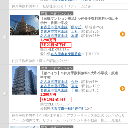
仲介手数料無料！一社駅徒歩22分！リフォーム済み！
売買｜中古マンション
【三旺マンション香流】✨️仲介手数料無料✨️引山小
学校・香流中学校
名古屋市営東山線
「
藤が丘
」駅 徒歩25分
名古屋市営東山線
「
上社
」駅 徒歩25分
名古屋市営東山線
「
本郷
」駅 徒歩28分
1,290万円
7月21日 値下げ
間取:
4LDK/83.73㎡
愛知県
名古屋市名東区
香南
２丁目1001
仲介手数料無料！藤ヶ丘駅徒歩24分！
売買｜中古マンション
【都ハイツ】✨️仲介手数料無料✨️大和小学校・振甫
中学校
名古屋市営東山線
「
今池
」駅 徒歩7分
名古屋市営桜通線
「
車道
」駅 徒歩12分
名古屋市営東山線
「
千種
」駅 徒歩13分
1,290万円
7月16日 値下げ
間取:
2LDK/56.33㎡
愛知県
名古屋市千種区
豊年町
15-7
仲介手数料無料！今池駅徒歩８分！アフターサービス保証のついた安心リ
フォーム物件です。リフォーム：レジデンシャル不動産 施工：鬼頭工務
店 分譲主：野松建設㈱
売買｜中古マンション