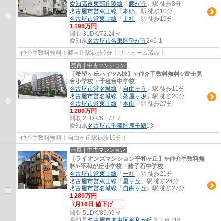
愛知高速東部丘陵線
「
藤が丘
」駅 徒歩8分
名古屋市営東山線
「
本郷
」駅 徒歩10分
名古屋市営東山線
「
上社
」駅 徒歩19分
1,198万円
間取:
3LDK/72.24㎡
愛知県
名古屋市名東区
望が丘
246-1
仲介手数料無料！藤ヶ丘駅徒歩9分！リフォーム済み！
売買｜中古マンション
【希望ヶ丘ハイツA棟】✨️仲介手数料無料✨️富士見
台小学校・千種台中学校
名古屋市営名城線
「
自由ヶ丘
」駅 徒歩11分
名古屋市営名城線
「
茶屋ヶ坂
」駅 徒歩20分
名古屋市営東山線
「
本山
」駅 徒歩27分
1,280万円
間取:
2LDK/61.73㎡
愛知県
名古屋市千種区
鹿子殿
13
仲介手数料無料！自由ヶ丘駅徒歩16分！
売買｜中古マンション
【ライオンズマンション平和ヶ丘】✨️仲介手数料無
料✨️平和が丘小学校・猪子石中学校
名古屋市営東山線
「
一社
」駅 徒歩21分
名古屋市営東山線
「
星ヶ丘
」駅 徒歩24分
名古屋市営名城線
「
自由ヶ丘
」駅 徒歩27分
1,280万円
7月16日 値下げ
間取:
5LDK/89.59㎡
愛知県
名古屋市名東区
平和が丘
２丁目116