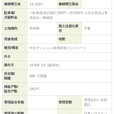
修繕積立金
修繕積立基金
14,220円
-
駐車場/
-/ 駐車場/有(月額7,000円～20,000円) ※空き状況は管
月額料金
理会社へ要確認
国土法届出要
土地権利
所有権
不要
否
用途地域
地勢
-
-
種別/構造
中古マンション/鉄骨鉄筋コンクリート
向き
-
築年月
1976年 3月 (築50年)
所在階/
6階/ 17階建
階建
棟総戸数/
180戸/-
販売戸数
管理会社に全部
管理組合有無
-
管理形態
委託
管理員の勤務
日本ハウズイン