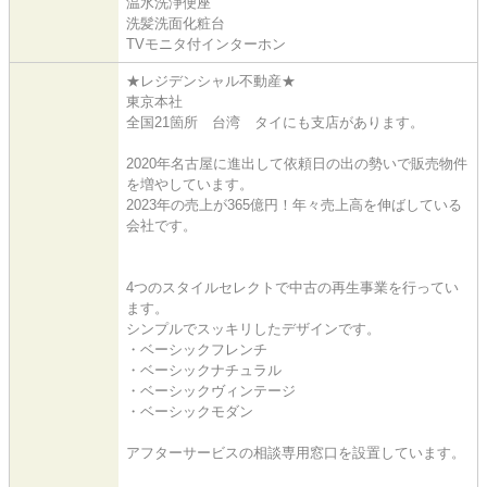
温水洗浄便座
洗髪洗面化粧台
TVモニタ付インターホン
★レジデンシャル不動産★
東京本社
全国21箇所 台湾 タイにも支店があります。
2020年名古屋に進出して依頼日の出の勢いで販売物件
を増やしています。
2023年の売上が365億円！年々売上高を伸ばしている
会社です。
4つのスタイルセレクトで中古の再生事業を行ってい
ます。
シンプルでスッキリしたデザインです。
・ベーシックフレンチ
・ベーシックナチュラル
・ベーシックヴィンテージ
・ベーシックモダン
アフターサービスの相談専用窓口を設置しています。