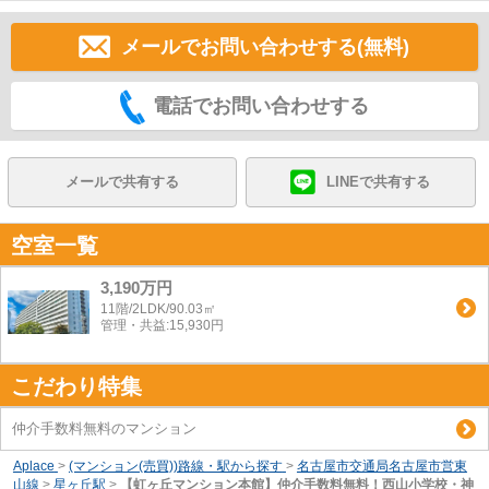
メールでお問い合わせする(無料)
電話でお問い合わせする
メールで共有する
LINEで共有する
空室一覧
3,190万円
11階/2LDK/90.03㎡
管理・共益:15,930円
こだわり特集
仲介手数料無料のマンション
Aplace
>
(マンション(売買))路線・駅から探す
>
名古屋市交通局名古屋市営東
山線
>
星ヶ丘駅
>
【虹ヶ丘マンション本館】仲介手数料無料！西山小学校・神