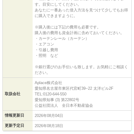
す。目安にしてください。
あなたに一番あった借入方法を見つけて少しでもお得
に購入できますように。
※購入後には下記の費用も必要です。
購入後の費用も資金計画に含めておいてください。
・カーテンレール（カーテン）
・エアコン
・引越し費用
・照明 など
※銀行選びのお手伝いも致します。お気軽にご相談く
ださい。
Aplace株式会社
愛知県名古屋市東区代官町39−22 太洋ビル2F
取扱会社
TEL:0120-644-550
愛知県知事 (3) 第22802号
公益社団法人 全日本不動産協会
情報更新日
2026年08月04日
更新予定日
2026年08月18日