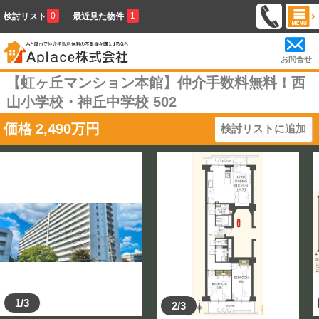
0
1
検討リスト
最近見た物件
お問合せ
【虹ヶ丘マンション本館】仲介手数料無料！西
山小学校・神丘中学校 502
価格
2,490
万円
検討リストに追加
1/3
2/3