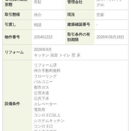
常駐
管理会社
形態
グ㈱
取引態様
現況
仲介
空家
引渡し
建築確認番号
相談
-
取引条件の有
物件番号
105461222
2026年08月18日
効期限
2026年9月
リフォーム
キッチン 浴室 トイレ 壁 床
リフォーム済
仲介手数料無料
フローリング
バルコニー
都市ガス
公営水道
公共下水
設備条件
エレベーター
電気有
コンロ２口以上
システムキッチン
コンロ３口