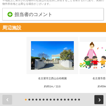
※地図上に表示される物件の位置は付近住所に所在することを表すものであり、実際の
物件所在地とは異なる場合がございます。
担当者のコメント
周辺施設
名古屋市立西山台幼稚園
名古屋市星
約851m／11分
約459
前