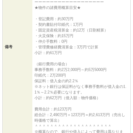
ーーーーーーーーーーーーーーーーーー
★物件の諸費用概算目安★
・登記費用：約30万円
・契約書貼付印紙代：1万円
・固定資産税清算金：約12万（日割精算）
・火災保険：約15万円
・仲介手数料：0円
備考
・管理費修繕費清算金：3万円で計算
小計：約61万円
（銀行費用の場合）
事務手数料：約2万2,000円～約5万5000円
印紙代：2万200円
保証料：借入金の約2.2％
※ネット銀行は保証料がなく事務手数料が借入金の1.
1％～2.2％必要になります。
小計：約62万円（借入額：物件価格）
費用合計：約123万円
総合計：2,490万円＋123万円＝約2,613万円（売出し
時価格で算出）
＾＾＾＾＾＾＾＾＾＾＾＾＾＾＾＾＾＾＾＾
※概算なので、銀行や借入によって費用は異なりま