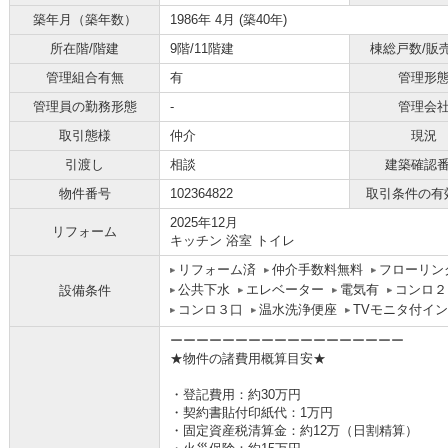
築年月（築年数）
1986年 4月 (築40年)
所在階/階建
9階/11階建
棟総戸数/販
管理組合有無
有
管理形
管理員の勤務形態
-
管理会
取引態様
仲介
現況
引渡し
相談
建築確認
物件番号
102364822
取引条件の有
2025年12月
リフォーム
キッチン 浴室 トイレ
リフォーム済
仲介手数料無料
フローリン
公共下水
エレベーター
電気有
コンロ２
設備条件
コンロ３口
温水洗浄便座
TVモニタ付イ
ーーーーーーーーーーーーーーーーーー
★物件の諸費用概算目安★
・登記費用：約30万円
・契約書貼付印紙代：1万円
・固定資産税清算金：約12万（日割精算）