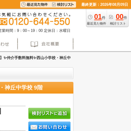
最終更新：2026年08月09日
01
00
件
件
最近見た物件
検討リスト
営業時間：9：00～19：00
定休日：水曜日
】✨️仲介手数料無料✨️西山小学校・神丘中
・神丘中学校 9階
積