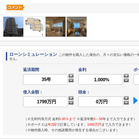
ローンシミュレーション
この物件を購入した場合の、月々の支払い価格の一
せん。
返済期間
金利
ボ
借入金額：
頭金：
（※元利均等方式 金利
5.00％まで
※返済年数
5～50
年まで入力できます）
（※ボーナスは
年2回
で計算しています。
1000万円
まで入力できます）
（※物件購入時、その他諸費用が発生する場合がございます）