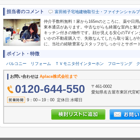
担当者のコメント
富田裕子宅地建物取引士・ファイナンシャルプ
仲介手数料無料！家から165mのところに、薬や日
東本通店があります。中古ながらも綺麗な室内と魅
キッチン付きの物件です。顔が見える安心のTVイン
いかの不動産購入で、失敗なんてしたら取り返しが
に、当社の経験豊富なスタッフがしっかりとサポー
ポイント・特徴
バルコニー
リフォーム
ＴＶモニタ付インターホン
フローリング
お問い合わせは
Aplace株式会社まで
0120-644-550
〒461-0002
愛知県名古屋市東区代官町39
9：00～19：00 定休日:水曜日