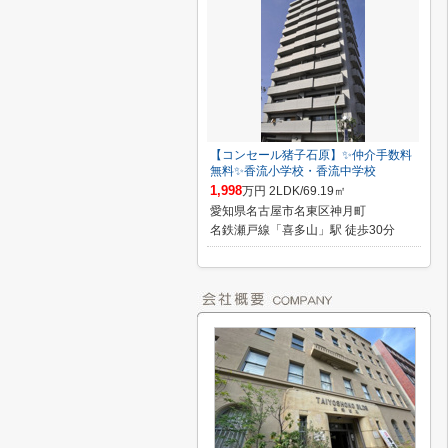
【コンセール猪子石原】✨️仲介手数料
無料✨️香流小学校・香流中学校
1,998
万円 2LDK/69.19㎡
愛知県名古屋市名東区神月町
名鉄瀬戸線「喜多山」駅 徒歩30分