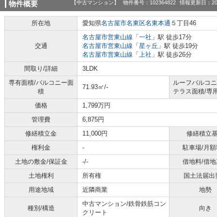
【中古マンション】
物件番号：102364822
情報更新日：20
物件概要
所在地
愛知県
名古屋市名東区
名東本通
５丁目46
名古屋市営東山線
「
一社
」駅 徒歩17分
交通
名古屋市営東山線
「
星ヶ丘
」駅 徒歩19分
名古屋市営東山線
「
上社
」駅 徒歩26分
間取り/詳細
3LDK
専有面積/バルコニー面
ルーフバルコニ
71.93㎡/-
積
テラス面積/専
価格
1,799万円
管理費
6,875円
修繕積立金
11,000円
修繕積立
権利金
-
駐車場/月額
土地の敷金/保証金
-/-
借地料/借地
土地権利
所有権
国土法届出
用途地域
近隣商業
地勢
中古マンション/鉄骨鉄筋コン
種別/構造
向き
クリート