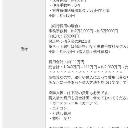
・火災保険：約15万円
・仲介手数料：0円
・管理費修繕費清算金：3万円で計算
小計：約61万円
（銀行費用の場合）
事務手数料：約2万2,000円～約5万5000円
印紙代：2万200円
保証料：借入金の約2.2％
※ネット銀行は保証料がなく事務手数料が借入金の
備考
小計：約50万円（借入額：物件価格）
費用合計：約111万円
総合計：1,949万円＋111万円＝約2,060万
＾＾＾＾＾＾＾＾＾＾＾＾＾＾＾＾＾＾＾＾
※概算なので、銀行や借入によって費用は異な
あなたに一番あった借入方法を見つけて少しで
※購入後には下記の費用も必要です。
購入後の費用も資金計画に含めておいてくださ
・カーテンレール（カーテン）
・エアコン
・引越し費用
・照明 など