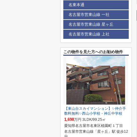
名東本通
名古屋市営東山線 一社
名古屋市営東山線 星ヶ丘
名古屋市営東山線 上社
この物件を見た方へのお勧め物件
【東山台スカイマンション】✨️仲介手
数料無料✨️西山小学校・神丘中学校
1,698
万円 3LDK/99.25㎡
愛知県名古屋市名東区植園町１丁目
名古屋市営東山線「星ヶ丘」駅 徒歩12
分