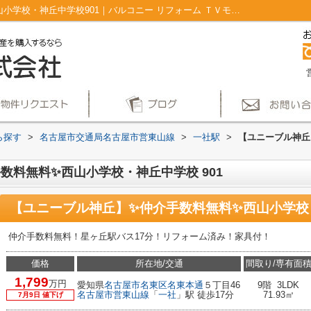
【ユニーブル神丘】✨️仲介手数料無料✨️西山小学校・神丘中学校901｜バルコニー リフォーム ＴＶモニタ付インターホン フローリング クロゼット｜仲介手数料無料！名古屋市で新築戸建てを探すならAplace
ら探す
>
名古屋市交通局名古屋市営東山線
>
一社駅
>
【ユニーブル神丘
数料無料✨️西山小学校・神丘中学校 901
【ユニーブル神丘】✨️仲介手数料無料✨️西山小学校
仲介手数料無料！星ヶ丘駅バス17分！リフォーム済み！家具付！
価格
所在地/交通
間取り/専有面
1,799
万円
愛知県
名古屋市名東区
名東本通
５丁目46
9階 3LDK
名古屋市営東山線
「
一社
」駅 徒歩17分
71.93㎡
7月9日 値下げ