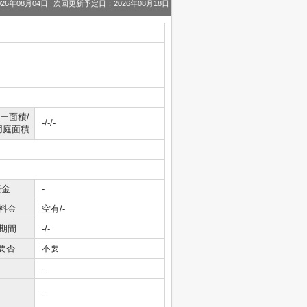
26年08月04日
次回更新予定日：2026年08月18日
ー面積/
-/-/-
用庭面積
基金
-
料金
空有/-
期間
-/-
要否
不要
-
-