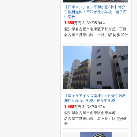
【日車マンション平和が丘A棟】仲介
手数料無料！平和が丘小学校・猪子石
中学校
1,680
万円 3LDK/95.94㎡
愛知県名古屋市名東区平和が丘３丁目
名古屋市営東山線「一社」駅 徒歩10分
【星ヶ丘アイリス南棟】✨️仲介手数料
無料✨️西山小学校・神丘中学校
1,990
万円 3LDK/86.47㎡
愛知県名古屋市名東区名東本町
名古屋市営東山線「星ヶ丘」駅 徒歩9
分