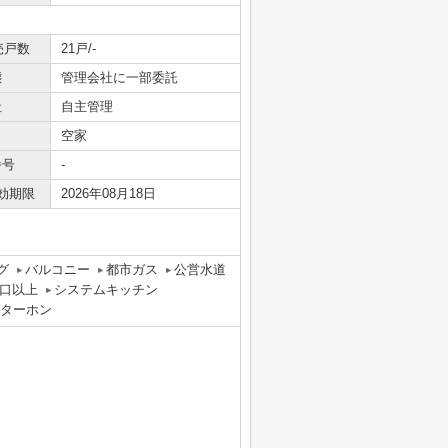
売戸数
21戸/-
態
管理会社に一部委託
社
自主管理
空家
番号
-
効期限
2026年08月18日
グ
バルコニー
都市ガス
公営水道
口以上
システムキッチン
ンターホン