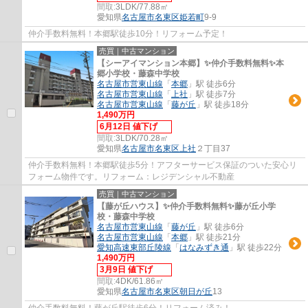
間取:
3LDK/77.88㎡
愛知県
名古屋市名東区
姫若町
9-9
仲介手数料無料！本郷駅徒歩10分！リフォーム予定！
売買｜中古マンション
【シーアイマンション本郷】✨️仲介手数料無料✨️本
郷小学校・藤森中学校
名古屋市営東山線
「
本郷
」駅 徒歩6分
名古屋市営東山線
「
上社
」駅 徒歩7分
名古屋市営東山線
「
藤が丘
」駅 徒歩18分
1,490万円
6月12日 値下げ
間取:
3LDK/70.28㎡
愛知県
名古屋市名東区
上社
２丁目37
仲介手数料無料！本郷駅徒歩5分！アフターサービス保証のついた安心リ
フォーム物件です。リフォーム：レジデンシャル不動産
売買｜中古マンション
【藤が丘ハウス】✨️仲介手数料無料✨️藤が丘小学
校・藤森中学校
名古屋市営東山線
「
藤が丘
」駅 徒歩6分
名古屋市営東山線
「
本郷
」駅 徒歩21分
愛知高速東部丘陵線
「
はなみずき通
」駅 徒歩22分
1,490万円
3月9日 値下げ
間取:
4DK/61.86㎡
愛知県
名古屋市名東区
朝日が丘
13
仲介手数料無料！藤が丘駅徒歩6分！リフォーム済み！