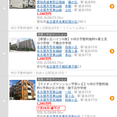
愛知高速東部丘陵線
「
藤が丘
」駅 徒歩8分
名古屋市営東山線
「
本郷
」駅 徒歩10分
名古屋市営東山線
「
上社
」駅 徒歩19分
1,198万円
間取:
3LDK/72.24㎡
愛知県
名古屋市名東区
望が丘
246-1
仲介手数料無料！藤ヶ丘駅徒歩9分！リフォーム済み！
売買｜中古マンション
【希望ヶ丘ハイツA棟】✨️仲介手数料無料✨️富士見
台小学校・千種台中学校
名古屋市営名城線
「
自由ヶ丘
」駅 徒歩11分
名古屋市営名城線
「
茶屋ヶ坂
」駅 徒歩20分
名古屋市営東山線
「
本山
」駅 徒歩27分
1,280万円
間取:
2LDK/61.73㎡
愛知県
名古屋市千種区
鹿子殿
13
仲介手数料無料！自由ヶ丘駅徒歩16分！
売買｜中古マンション
【ライオンズマンション平和ヶ丘】✨️仲介手数料無
料✨️平和が丘小学校・猪子石中学校
名古屋市営東山線
「
一社
」駅 徒歩21分
名古屋市営東山線
「
星ヶ丘
」駅 徒歩24分
名古屋市営名城線
「
自由ヶ丘
」駅 徒歩27分
1,280万円
7月16日 値下げ
間取:
5LDK/89.59㎡
愛知県
名古屋市名東区
平和が丘
２丁目116