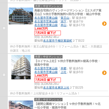
売買｜中古マンション
高級住宅街のヴィンテージマンション【エスポア覚
王山】✨️仲介手数料無料✨️田代小学校・城山中学校
名古屋市営東山線
「
覚王山
」駅 徒歩4分
名古屋市営東山線
「
池下
」駅 徒歩7分
名古屋市営東山線
「
本山
」駅 徒歩17分
1,498万円
7月28日 値下げ
間取:
3LDK/62.46㎡
愛知県
名古屋市千種区
菊坂町
２丁目22
仲介手数料無料！覚王山駅徒歩6分！リフォーム済み！施工：大亜建設
分譲主：地上社
売買｜中古マンション
【ロイヤル上社】✨️仲介手数料無料✨️猪高小学校・
猪高中学校
名古屋市営東山線
「
本郷
」駅 徒歩5分
名古屋市営東山線
「
上社
」駅 徒歩5分
1,498万円
7月28日 値下げ
間取:
3LDK/56.29㎡
愛知県
名古屋市名東区
上社
２丁目225
仲介手数料無料！上社駅徒歩４分！リフォーム済み！
売買｜中古マンション
【廻間公園南マンション】✨️仲介手数料無料！✨️北
一社小学校・猪高中学校