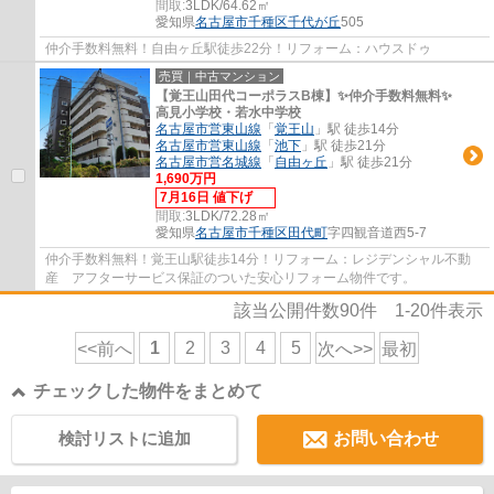
間取:
3LDK/64.62㎡
愛知県
名古屋市千種区
千代が丘
505
仲介手数料無料！自由ヶ丘駅徒歩22分！リフォーム：ハウスドゥ
売買｜中古マンション
【覚王山田代コーポラスB棟】✨️仲介手数料無料✨️
高見小学校・若水中学校
名古屋市営東山線
「
覚王山
」駅 徒歩14分
名古屋市営東山線
「
池下
」駅 徒歩21分
名古屋市営名城線
「
自由ヶ丘
」駅 徒歩21分
1,690万円
7月16日 値下げ
間取:
3LDK/72.28㎡
愛知県
名古屋市千種区
田代町
字四観音道西5-7
仲介手数料無料！覚王山駅徒歩14分！リフォーム：レジデンシャル不動
産 アフターサービス保証のついた安心リフォーム物件です。
該当公開件数
90
件
1-20
件表示
1
2
3
4
5
<<前へ
次へ>>
最初
チェックした物件をまとめて
検討リストに追加
お問い合わせ