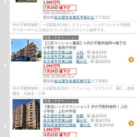
1,390万円
7月16日 値下げ
間取:
3LDK/68.07㎡
愛知県
名古屋市名東区
平和が丘
３丁目12
仲介手数料無料！一社駅徒歩14分！リフォーム：レジデンシャル不動産
アフターサービス保証のついた安心リフォーム物件です。
売買｜中古マンション
【三旺マンション藤森】✨️仲介手数料無料✨️猪子石
小学校・猪高中学校
名古屋市営東山線
「
上社
」駅 徒歩23分
名古屋市営東山線
「
本郷
」駅 徒歩24分
名古屋市営東山線
「
藤が丘
」駅 徒歩24分
1,399万円
7月28日 値下げ
間取:
4LDK/80.15㎡
愛知県
名古屋市名東区
猪子石
２丁目901
仲介手数料無料！上社駅徒歩23分！リフォーム：リプライス 施工：真柄
建設 分譲主：三旺
売買｜中古マンション
【東名レックスマンション】仲介手数料無料！上社
小学校・上社中学校
名古屋市営東山線
「
本郷
」駅 徒歩10分
名古屋市営東山線
「
藤が丘
」駅 徒歩13分
愛知高速東部丘陵線
「
藤が丘
」駅 徒歩14分
1,488万円
6月22日 値下げ