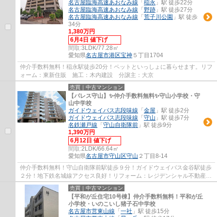
名古屋臨海高速あおなみ線
「
稲永
」駅 徒歩22分
名古屋臨海高速あおなみ線
「
野跡
」駅 徒歩27分
名古屋臨海高速あおなみ線
「
荒子川公園
」駅 徒歩
34分
1,380万円
6月4日 値下げ
間取:
3LDK/77.28㎡
愛知県
名古屋市港区
宝神
５丁目1704
仲介手数料無料！稲永駅徒歩20分！ペットといっしょに暮らせます。リフ
ォーム：東新住販 施工：木内建設 分譲主：大京
売買｜中古マンション
【パレス守山】✨️仲介手数料無料✨️守山小学校・守
山中学校
ガイドウェイバス志段味線
「
金屋
」駅 徒歩2分
ガイドウェイバス志段味線
「
守山
」駅 徒歩7分
名鉄瀬戸線
「
守山自衛隊前
」駅 徒歩9分
1,390万円
6月12日 値下げ
間取:
2LDK/66.64㎡
愛知県
名古屋市守山区
守山
２丁目8-14
仲介手数料無料！守山自衛隊前駅徒歩９分！ガイドウェイバス金谷駅徒歩
２分！地下鉄名城線アクセス良好！リフォーム：レジデンシャル不動産
アフターサービス保証のついた安心リフォ...
売買｜中古マンション
【平和が丘住宅10号棟】仲介手数料無料！平和が丘
小学校・いのこいし猪子石中学校
名古屋市営東山線
「
一社
」駅 徒歩15分