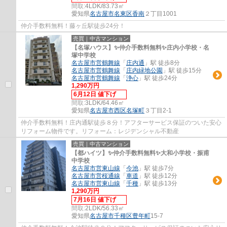
間取:
4LDK/83.73㎡
愛知県
名古屋市名東区
香南
２丁目1001
仲介手数料無料！藤ヶ丘駅徒歩24分！
売買｜中古マンション
【名塚ハウス】✨️仲介手数料無料✨️庄内小学校・名
塚中学校
名古屋市営鶴舞線
「
庄内通
」駅 徒歩8分
名古屋市営鶴舞線
「
庄内緑地公園
」駅 徒歩15分
名古屋市営鶴舞線
「
浄心
」駅 徒歩24分
1,290万円
6月12日 値下げ
間取:
3LDK/64.46㎡
愛知県
名古屋市西区
名塚町
３丁目2-1
仲介手数料無料！庄内通駅徒歩８分！アフターサービス保証のついた安心
リフォーム物件です。リフォーム：レジデンシャル不動産
売買｜中古マンション
【都ハイツ】✨️仲介手数料無料✨️大和小学校・振甫
中学校
名古屋市営東山線
「
今池
」駅 徒歩7分
名古屋市営桜通線
「
車道
」駅 徒歩12分
名古屋市営東山線
「
千種
」駅 徒歩13分
1,290万円
7月16日 値下げ
間取:
2LDK/56.33㎡
愛知県
名古屋市千種区
豊年町
15-7