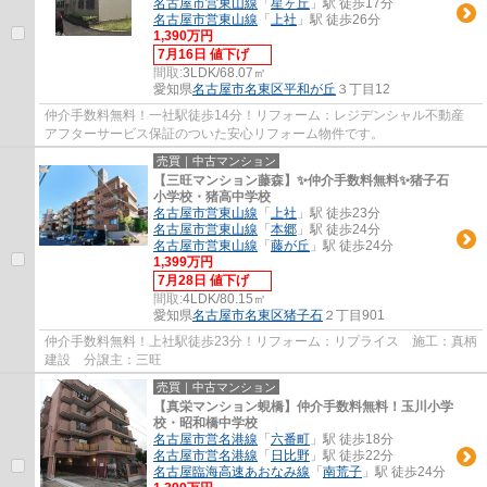
名古屋市営東山線
「
星ヶ丘
」駅 徒歩17分
名古屋市営東山線
「
上社
」駅 徒歩26分
1,390万円
7月16日 値下げ
間取:
3LDK/68.07㎡
愛知県
名古屋市名東区
平和が丘
３丁目12
仲介手数料無料！一社駅徒歩14分！リフォーム：レジデンシャル不動産
アフターサービス保証のついた安心リフォーム物件です。
売買｜中古マンション
【三旺マンション藤森】✨️仲介手数料無料✨️猪子石
小学校・猪高中学校
名古屋市営東山線
「
上社
」駅 徒歩23分
名古屋市営東山線
「
本郷
」駅 徒歩24分
名古屋市営東山線
「
藤が丘
」駅 徒歩24分
1,399万円
7月28日 値下げ
間取:
4LDK/80.15㎡
愛知県
名古屋市名東区
猪子石
２丁目901
仲介手数料無料！上社駅徒歩23分！リフォーム：リプライス 施工：真柄
建設 分譲主：三旺
売買｜中古マンション
【真栄マンション蜆橋】仲介手数料無料！玉川小学
校・昭和橋中学校
名古屋市営名港線
「
六番町
」駅 徒歩18分
名古屋市営名港線
「
日比野
」駅 徒歩22分
名古屋臨海高速あおなみ線
「
南荒子
」駅 徒歩24分