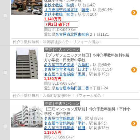
味鋺小学校・北中学校
名鉄小牧線
「
味鋺
」駅 徒歩4分
ＪＲ東海交通城北線
「
味美
」駅 徒歩14分
名鉄小牧線
「
味美
」駅 徒歩20分
1,140万円
7月2日 値下げ
間取:
2LDK/64.38㎡
愛知県
名古屋市北区
東味鋺
２丁目1121
仲介手数料無料！味鋺駅徒歩３分！リフォーム済み！
売買｜中古マンション
【プラザフェニックス熱田】✨️仲介手数料無料✨️船
方小学校・日比野中学校
名古屋市営名港線
「
六番町
」駅 徒歩5分
名古屋市営名港線
「
日比野
」駅 徒歩15分
名古屋市営名城線
「
黒川
」駅 徒歩19分
1,180万円
間取:
3LDK/63.08㎡
愛知県
名古屋市熱田区
二番
２丁目2-24
仲介手数料無料！六番町駅徒歩6分！リフォーム済み！
売買｜中古マンション
【三旺マンション原駅前】仲介手数料無料！平針小
学校・原中学校
名古屋市営鶴舞線
「
原
」駅 徒歩8分
名古屋市営鶴舞線
「
平針
」駅 徒歩9分
名古屋市営鶴舞線
「
植田
」駅 徒歩18分
1,180万円
間取:
3DK/59.04㎡