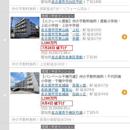
愛知県
名古屋市天白区
平針
１丁目1406
仲介手数料無料！原駅徒歩7分！リフォーム済み！
売買｜中古マンション
【エクレール貴船】仲介手数料無料！貴船小学校・
上社小学校・上社中学校
名古屋市営東山線
「
上社
」駅 徒歩10分
名古屋市営東山線
「
一社
」駅 徒歩16分
名古屋市営東山線
「
本郷
」駅 徒歩17分
1,180万円
7月28日 値下げ
間取:
4LDK/72.98㎡
愛知県
名古屋市名東区
貴船
１丁目30
仲介手数料無料！上社駅徒歩10分！
売買｜中古マンション
【バンベール千種竹越】仲介手数料無料！千代田橋
小学校・千種中学校
名古屋市営名城線
「
茶屋ヶ坂
」駅 徒歩17分
名鉄瀬戸線
「
瓢箪山
」駅 徒歩24分
名古屋市営名城線
「
自由ヶ丘
」駅 徒歩24分
1,190万円
8月4日 値下げ
間取:
3LDK/69.85㎡
愛知県
名古屋市千種区
竹越
１丁目5-5
仲介手数料無料！茶屋が坂駅徒歩19分！
売買｜中古マンション