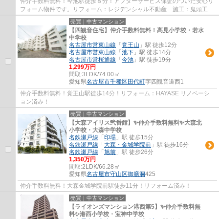
仲介手数料無料！今池駅徒歩８分！アフターサービス保証のついた安心リ
フォーム物件です。リフォーム：レジデンシャル不動産 施工：鬼頭工務
店 分譲主：野松建設㈱
売買｜中古マンション
【四観音住宅】仲介手数料無料！高見小学校・若水
中学校
名古屋市営東山線
「
覚王山
」駅 徒歩12分
名古屋市営東山線
「
池下
」駅 徒歩14分
名古屋市営桜通線
「
今池
」駅 徒歩19分
1,299万円
間取:
3LDK/74.00㎡
愛知県
名古屋市千種区
田代町
字四観音道西1
仲介手数料無料！覚王山駅徒歩14分！リフォーム：HAYASE リノベーシ
ョン済み！
売買｜中古マンション
【大森アイリス弐番館】✨️仲介手数料無料✨️大森北
小学校・大森中学校
名鉄瀬戸線
「
印場
」駅 徒歩15分
名鉄瀬戸線
「
大森・金城学院前
」駅 徒歩16分
名鉄瀬戸線
「
旭前
」駅 徒歩26分
1,350万円
間取:
2LDK/66.28㎡
愛知県
名古屋市守山区
御膳洞
425
仲介手数料無料！大森金城学院前駅徒歩11分！リフォーム済み！
売買｜中古マンション
【ライオンズマンション港西第5】✨️仲介手数料無
料✨️港西小学校・宝神中学校