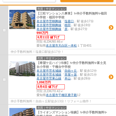
売買｜中古マンション
【三旺マンション八事東】✨️仲介手数料無料✨️植田
小学校・植田中学校
名古屋市営鶴舞線
「
塩釜口
」駅 徒歩17分
名古屋市営鶴舞線
「
植田
」駅 徒歩19分
名古屋市営鶴舞線
「
原
」駅 徒歩27分
990万円
6月11日 値下げ
間取:
4LDK/90.46㎡
愛知県
名古屋市天白区
一本松
１丁目401
仲介手数料無料！塩釜口駅徒歩17分！
売買｜中古マンション
【希望ケ丘ハイツB棟】✨️仲介手数料無料✨️富士見
台小学校・千種台中学校
名古屋市営名城線
「
自由ヶ丘
」駅 徒歩12分
名古屋市営名城線
「
茶屋ヶ坂
」駅 徒歩21分
名古屋市営東山線
「
本山
」駅 徒歩28分
1,098万円
8月4日 値下げ
間取:
2LDK/70.42㎡
愛知県
名古屋市千種区
鹿子殿
12
仲介手数料無料！自由ヶ丘駅徒歩13分！リフォーム物件！
売買｜中古マンション
【ライオンズマンション味鋺】✨️仲介手数料無料✨️