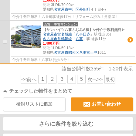
1,399万円
間取:
3LDK/70.00㎡
愛知県
名古屋市中川区
外新町
４丁目4-7
仲介手数料無料！六番町駅徒歩17分！リフォーム済み！角部屋！
売買｜中古マンション
【サンハイツ八事ふじみA棟】✨️仲介手数料無料✨️
名古屋市営名城線
「
八事日赤
」駅 徒歩8分
名古屋市営鶴舞線
「
八事
」駅 徒歩11分
1,400万円
間取:
1LDK/69.18㎡
愛知県
名古屋市昭和区
八事富士見
1611
仲介手数料無料！八事駅徒歩８分！
該当公開件数
355
件
1-20
件表示
1
2
3
4
5
<<前へ
次へ>>
最初
チェックした物件をまとめて
検討リストに追加
お問い合わせ
さらに条件を絞り込む