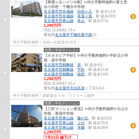
【希望ヶ丘ハイツA棟】✨️仲介手数料無料✨️富士見
台小学校・千種台中学校
名古屋市営名城線
「
自由ヶ丘
」駅 徒歩11分
名古屋市営名城線
「
茶屋ヶ坂
」駅 徒歩20分
名古屋市営東山線
「
本山
」駅 徒歩27分
1,280万円
間取:
2LDK/61.73㎡
愛知県
名古屋市千種区
鹿子殿
13
仲介手数料無料！自由ヶ丘駅徒歩16分！
売買｜中古マンション
【オオタピア平針】✨️仲介手数料無料✨️平針北小学
校・原中学校
名古屋市営鶴舞線
「
原
」駅 徒歩4分
名古屋市営鶴舞線
「
平針
」駅 徒歩11分
名古屋市営鶴舞線
「
植田
」駅 徒歩14分
1,280万円
間取:
3LDK/67.42㎡
愛知県
名古屋市天白区
原
１丁目1414
仲介手数料無料！原駅徒歩４分！リフォーム物件
売買｜中古マンション
【三旺マンション香流】✨️仲介手数料無料✨️引山小
学校・香流中学校
名古屋市営東山線
「
藤が丘
」駅 徒歩25分
名古屋市営東山線
「
上社
」駅 徒歩25分
名古屋市営東山線
「
本郷
」駅 徒歩28分
1,290万円
7月21日 値下げ