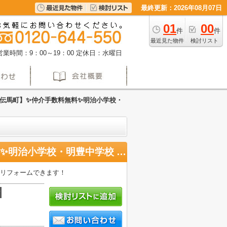
最終更新：2026年08月07日
01
00
件
件
最近見た物件
検討リスト
営業時間：9：00～19：00
定休日：水曜日
伝馬町】✨️仲介手数料無料✨️明治小学校・
【ライオンズマンション伝馬町】✨️仲介手数料無料✨️明治小学校・明豊中学校 3階
でリフォームできます！
積