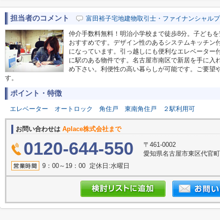
担当者のコメント
富田裕子宅地建物取引士・ファイナンシャルプ
仲介手数料無料！明治小学校まで徒歩8分。子ども
おすすめです。デザイン性のあるシステムキッチン
になっています。引っ越しにも便利なエレベーター
に駅のある物件です。名古屋市南区で新居を手に入
め下さい。利便性の高い暮らしが可能です。ご要望
す。
ポイント・特徴
エレベーター
オートロック
角住戸
東南角住戸
２駅利用可
お問い合わせは
Aplace株式会社まで
0120-644-550
〒461-0002
愛知県名古屋市東区代官町39
9：00～19：00 定休日:水曜日