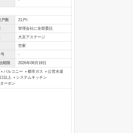
売戸数
21戸/-
態
管理会社に全部委託
社
大京アステージ
空家
番号
-
効期限
2026年08月18日
バルコニー
都市ガス
公営水道
口以上
システムキッチン
ンターホン