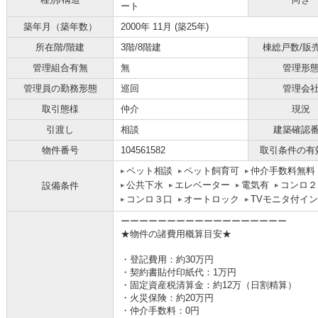
ート
築年月（築年数）
2000年 11月 (築25年)
所在階/階建
3階/8階建
棟総戸数/販
管理組合有無
無
管理形
管理員の勤務形態
巡回
管理会
取引態様
仲介
現況
引渡し
相談
建築確認
物件番号
104561582
取引条件の有
ペット相談
ペット飼育可
仲介手数料無料
公共下水
エレベーター
電気有
コンロ２
設備条件
コンロ３口
オートロック
TVモニタ付イ
ーーーーーーーーーーーーーーーーーー
★物件の諸費用概算目安★
・登記費用：約30万円
・契約書貼付印紙代：1万円
・固定資産税清算金：約12万（日割精算）
・火災保険：約20万円
・仲介手数料：0円