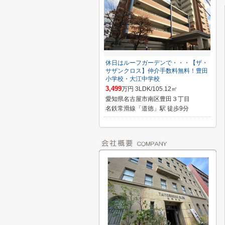
休日はルーフガーデンで・・・【ザ・
サザンクロス】仲介手数料無料！豊田
小学校・大江中学校
3,499
万円 3LDK/105.12㎡
愛知県名古屋市南区豊田３丁目
名鉄常滑線「道徳」駅 徒歩9分