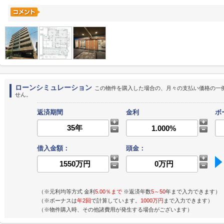
ローンシミュレーション
この物件を購入した場合の、月々の支払い価格の一
せん。
返済期間
金利
ボ
借入金額：
頭金：
（※元利均等方式 金利
5.00％まで
※返済年数
5～50
年まで入力できます）
（※ボーナスは
年2回
で計算しています。
1000万円
まで入力できます）
（※物件購入時、その他諸費用が発生する場合がございます）