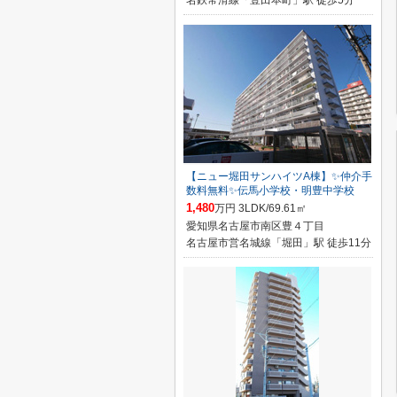
名鉄常滑線「豊田本町」駅 徒歩5分
【ニュー堀田サンハイツA棟】✨️仲介手
数料無料✨️伝馬小学校・明豊中学校
1,480
万円 3LDK/69.61㎡
愛知県名古屋市南区豊４丁目
名古屋市営名城線「堀田」駅 徒歩11分