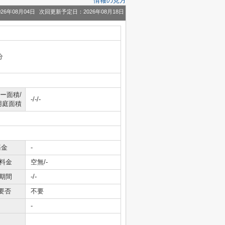
情報の見方
26年08月04日
次回更新予定日：2026年08月18日
分
ー面積/
-/-/-
用庭面積
基金
-
料金
空無/-
期間
-/-
要否
不要
-
-