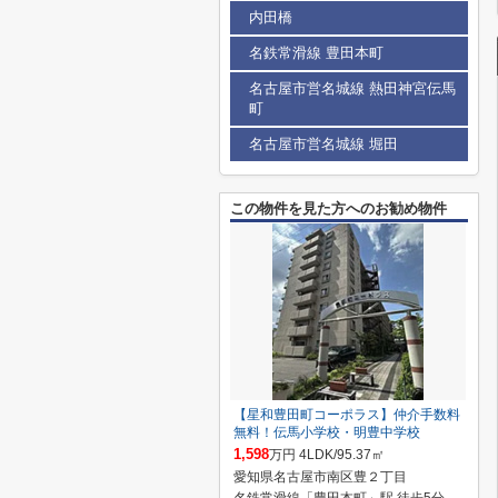
内田橋
名鉄常滑線 豊田本町
名古屋市営名城線 熱田神宮伝馬
町
名古屋市営名城線 堀田
この物件を見た方へのお勧め物件
【星和豊田町コーポラス】仲介手数料
無料！伝馬小学校・明豊中学校
1,598
万円 4LDK/95.37㎡
愛知県名古屋市南区豊２丁目