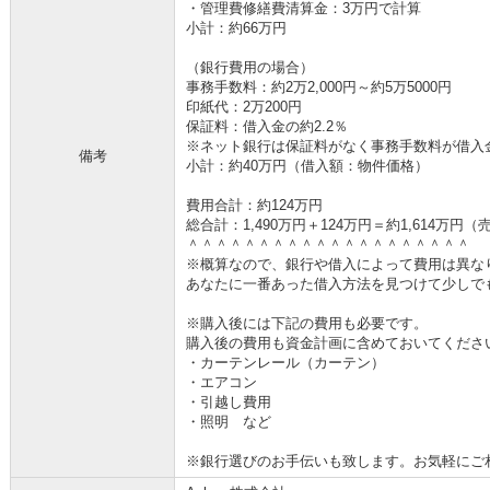
・管理費修繕費清算金：3万円で計算
小計：約66万円
（銀行費用の場合）
事務手数料：約2万2,000円～約5万5000円
印紙代：2万200円
保証料：借入金の約2.2％
※ネット銀行は保証料がなく事務手数料が借入金の
備考
小計：約40万円（借入額：物件価格）
費用合計：約124万円
総合計：1,490万円＋124万円＝約1,614万
＾＾＾＾＾＾＾＾＾＾＾＾＾＾＾＾＾＾＾＾
※概算なので、銀行や借入によって費用は異な
あなたに一番あった借入方法を見つけて少しで
※購入後には下記の費用も必要です。
購入後の費用も資金計画に含めておいてくださ
・カーテンレール（カーテン）
・エアコン
・引越し費用
・照明 など
※銀行選びのお手伝いも致します。お気軽にご