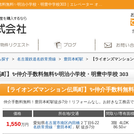
【ライオンズマンション伝馬町】✨️仲介手数料無料✨️明治小学校・明豊中学校303｜エレベーター オートロック 角住戸 東南角住戸 ２駅利用可｜仲介手数料無料！名古屋市で新築戸建てを探すならAplace
ら探す
>
名古屋鉄道名鉄常滑線
>
豊田本町駅
>
【ライオンズマンション
】✨️仲介手数料無料✨️明治小学校・明豊中学校 303
仲介手数料無料！豊田本町駅徒歩7分！リフォームなし。お好きな工務店
価格
所在地/交通
間取り/専有面
愛知県
名古屋市南区
内田橋
２丁目6-22
3階 4LDK
1,550
万円
名鉄常滑線
「
豊田本町
」駅 徒歩7分
86.50㎡