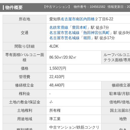
【中古マンション】
物件番号：104561582
情報更新日：20
物件概要
所在地
愛知県
名古屋市南区
内田橋
２丁目6-22
名鉄常滑線
「
豊田本町
」駅 徒歩7分
交通
名古屋市営名城線
「
熱田神宮伝馬町
」駅 徒歩9
名古屋市営名城線
「
堀田
」駅 徒歩17分
間取り/詳細
4LDK
専有面積/バルコニー面
ルーフバルコニ
86.50㎡/20.92㎡
積
テラス面積/専
価格
1,550万円
管理費
22,410円
修繕積立金
48,440円
修繕積立
権利金
-
駐車場/月額
土地の敷金/保証金
-/-
借地料/借地
土地権利
所有権
国土法届出
用途地域
準工業
地勢
中古マンション/鉄筋コンクリ
種別/構造
向き