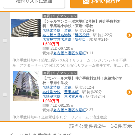
検討リストに追加
お問い合わせ
売買｜中古マンション
【シャルマンコーポ木場町2号棟】仲介手数料無
料！東築地小学校・東港中学校
名鉄常滑線
「
道徳
」駅 徒歩23分
名古屋市営名港線
「
港区役所
」駅 徒歩22分
名古屋市営名港線
「
築地口
」駅 徒歩21分
1,690万円
間取:
2LDK/67.20㎡
愛知県
名古屋市港区
木場町
9-11
仲介手数料無料！築地口駅バス6分！リフォーム：レジデンシャル不動
産 アフターサービス保証のついた安心リフォーム物件です。施工：竹中
工務店 分譲主：東レ建設㈱
売買｜中古マンション
【バンベール木場】仲介手数料無料！東築地小学
校・東港中学校
名鉄常滑線
「
道徳
」駅 徒歩12分
名鉄常滑線
「
豊田本町
」駅 徒歩20分
名鉄築港線
「
東名古屋港
」駅 徒歩24分
1,980万円
間取:
4LDK/81.35㎡
愛知県
名古屋市港区
木場町
2-37
仲介手数料無料！道徳駅徒歩13分！リフォーム：浪速建設
該当公開件数
2
件
1-2
件表示