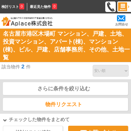
0
0
検討リスト
最近見た物件
お問合せ
名古屋市港区木場町 マンション、戸建、土地、
投資マンション、アパート(棟)、マンション
(棟)、ビル、戸建、店舗事務所、その他、土地一
覧
2
該当物件
件
さらに条件を絞り込む
物件リクエスト
チェックした物件をまとめて