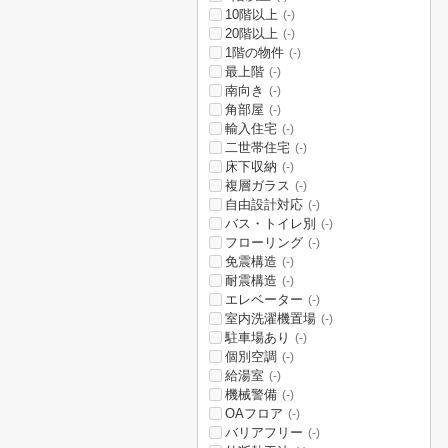
10階以上
(-)
20階以上
(-)
1階の物件
(-)
最上階
(-)
南向き
(-)
角部屋
(-)
輸入住宅
(-)
二世帯住宅
(-)
床下収納
(-)
複層ガラス
(-)
自由設計対応
(-)
バス・トイレ別
(-)
フローリング
(-)
免震構造
(-)
耐震構造
(-)
エレベーター
(-)
室内洗濯機置場
(-)
駐車場あり
(-)
個別空調
(-)
給湯室
(-)
機械警備
(-)
OAフロア
(-)
バリアフリー
(-)