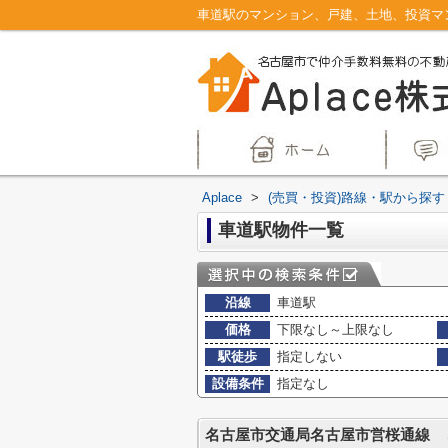
Aplace
>
(売買・投資)路線・駅から探す
車道駅物件一覧
沿線
車道駅
価格
下限なし～上限なし
駅徒歩
指定しない
設備条件
指定なし
名古屋市交通局名古屋市営桜通線