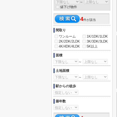
～
値下げ物件
4
件が該当
間取り
ワンルーム
1K/1DK/1LDK
2K/2DK/2LDK
3K/3DK/3LDK
4K/4DK/4LDK
5K以上
面積
～
土地面積
～
駅からの徒歩
築年数