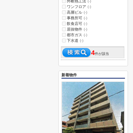
外断熱工法
(-)
ワンフロア
(-)
高層ビル
(-)
事務所可
(-)
飲食店可
(-)
居抜物件
(-)
都市ガス
(-)
下水道
(-)
4
件が該当
新着物件