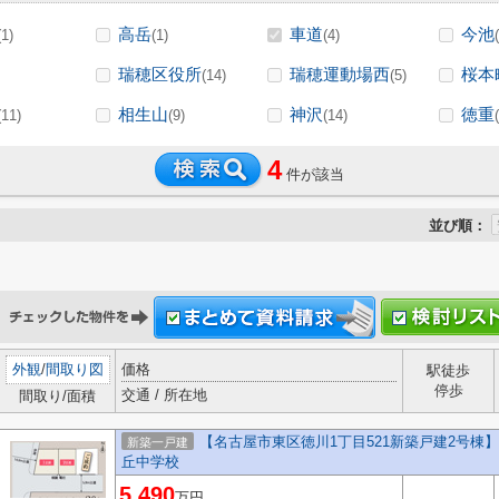
高岳
車道
今池
(1)
(1)
(4)
瑞穂区役所
瑞穂運動場西
桜本
(14)
(5)
相生山
神沢
徳重
(11)
(9)
(14)
4
件が該当
並び順：
外観
/
間取り図
価格
駅徒歩
停歩
交通 / 所在地
間取り/面積
【名古屋市東区徳川1丁目521新築戸建2号棟】
新築一戸建
丘中学校
5,490
万円