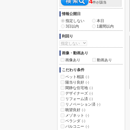
4
件が該当
情報公開日
指定しない
本日
3日以内
1週間以内
利回り
画像・動画あり
画像あり
動画あり
こだわり条件
ペット相談
(-)
陽当り良好
(-)
閑静な住宅地
(-)
デザイナーズ
(-)
リフォーム済
(-)
リノベーション済
(-)
眺望良好
(-)
メゾネット
(-)
ベランダ
(-)
バルコニー
(-)