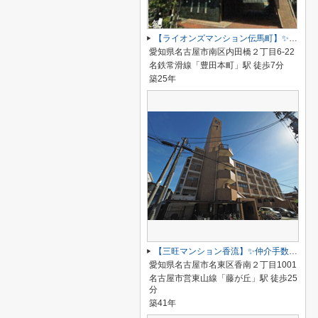
【ライオンズマンション伝馬町】✨️仲介手数料無料✨️明治小学校・明豊中学校
愛知県名古屋市南区内田橋２丁目6-22
名鉄常滑線「豊田本町」駅 徒歩7分
築25年
【三旺マンション香流】✨️仲介手数料無料✨️引山小学校・香流中学校
愛知県名古屋市名東区香南２丁目1001
名古屋市営東山線「藤が丘」駅 徒歩25
分
築41年