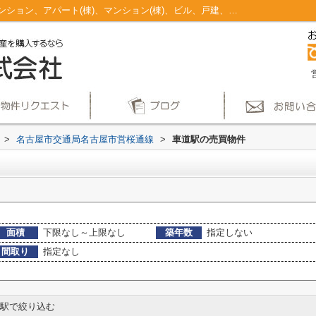
車道駅のマンション、戸建、土地、投資マンション、アパート(棟)、マンション(棟)、ビル、戸建、店舗事務所、その他、土地一覧｜仲介手数料無料！名古屋市で新築戸建てを探すならAplace
>
名古屋市交通局名古屋市営桜通線
>
車道駅の売買物件
面積
下限なし～上限なし
築年数
指定しない
間取り
指定なし
駅で絞り込む