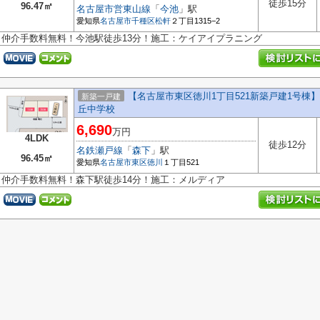
徒歩15分
96.47㎡
名古屋市営東山線
「
今池
」駅
愛知県
名古屋市千種区
松軒
２丁目1315−2
仲介手数料無料！今池駅徒歩13分！施工：ケイアイプラニング
【名古屋市東区徳川1丁目521新築戸建1号棟】
新築一戸建
丘中学校
6,690
万円
4LDK
徒歩12分
名鉄瀬戸線
「
森下
」駅
96.45㎡
愛知県
名古屋市東区
徳川
１丁目521
仲介手数料無料！森下駅徒歩14分！施工：メルディア