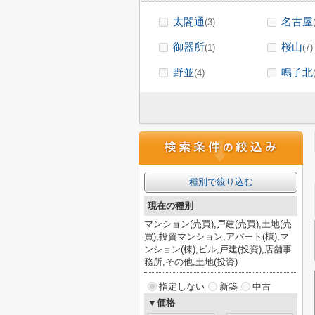
太閤通
名古屋
(3)
御器所
桜山
(1)
(7)
野並
鳴子北
(4)
種別で絞り込む
現在の種別
マンション(売買),戸建(売買),土地(売
買),投資マンション,アパート(棟),マ
ンション(棟),ビル,戸建(投資),店舗事
務所,その他,土地(投資)
指定しない
新築
中古
▼価格