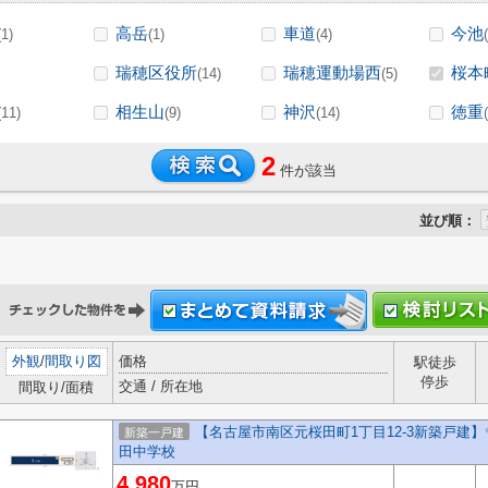
高岳
車道
今池
(1)
(1)
(4)
瑞穂区役所
瑞穂運動場西
桜本
(14)
(5)
相生山
神沢
徳重
(11)
(9)
(14)
2
件が該当
並び順：
外観
/
間取り図
価格
駅徒歩
停歩
交通 / 所在地
間取り/面積
【名古屋市南区元桜田町1丁目12-3新築戸建】
新築一戸建
田中学校
4,980
万円