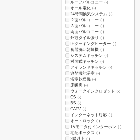
ルーフバルコニー
(-)
オール電化
(-)
24時間換気システム
(-)
２面バルコニー
(-)
３面バルコニー
(-)
両面バルコニー
(-)
外観タイル張り
(-)
IHクッキングヒーター
(-)
食器洗い乾燥機
(-)
システムキッチン
(-)
対面式キッチン
(-)
アイランドキッチン
(-)
追焚機能浴室
(-)
浴室乾燥機
(-)
床暖房
(-)
ウォークインクロゼット
(-)
CS
(-)
BS
(-)
CATV
(-)
インターネット対応
(-)
オートロック
(-)
TVモニタ付インターホン
(-)
宅配ボックス
(-)
2階以上
(-)