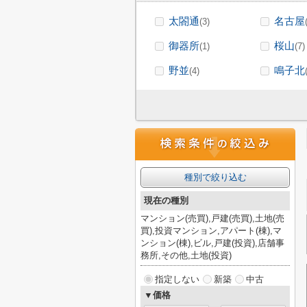
太閤通
名古屋
(3)
御器所
桜山
(1)
(7)
野並
鳴子北
(4)
種別で絞り込む
現在の種別
マンション(売買),戸建(売買),土地(売
買),投資マンション,アパート(棟),マ
ンション(棟),ビル,戸建(投資),店舗事
務所,その他,土地(投資)
指定しない
新築
中古
▼価格