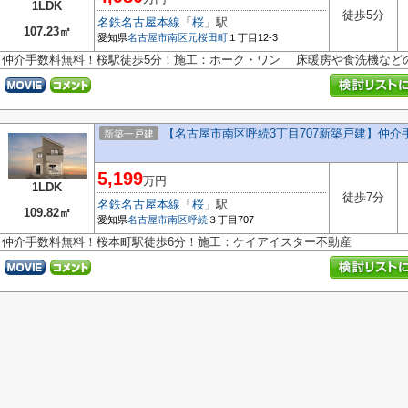
1LDK
徒歩5分
名鉄名古屋本線
「
桜
」駅
107.23㎡
愛知県
名古屋市南区
元桜田町
１丁目12-3
仲介手数料無料！桜駅徒歩5分！施工：ホーク・ワン 床暖房や食洗機など
【名古屋市南区呼続3丁目707新築戸建】仲
新築一戸建
5,199
万円
1LDK
徒歩7分
名鉄名古屋本線
「
桜
」駅
109.82㎡
愛知県
名古屋市南区
呼続
３丁目707
仲介手数料無料！桜本町駅徒歩6分！施工：ケイアイスター不動産