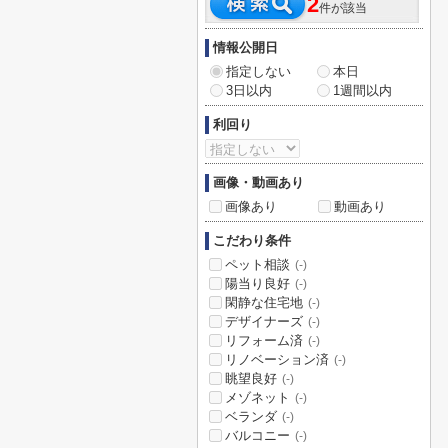
2
件が該当
情報公開日
指定しない
本日
3日以内
1週間以内
利回り
画像・動画あり
画像あり
動画あり
こだわり条件
ペット相談
(-)
陽当り良好
(-)
閑静な住宅地
(-)
デザイナーズ
(-)
リフォーム済
(-)
リノベーション済
(-)
眺望良好
(-)
メゾネット
(-)
ベランダ
(-)
バルコニー
(-)