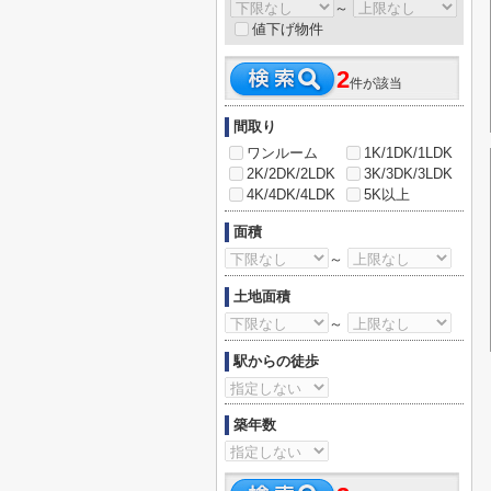
～
値下げ物件
2
件が該当
間取り
ワンルーム
1K/1DK/1LDK
2K/2DK/2LDK
3K/3DK/3LDK
4K/4DK/4LDK
5K以上
面積
～
土地面積
～
駅からの徒歩
築年数