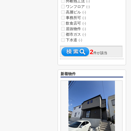
外断熱工法
(-)
ワンフロア
(-)
高層ビル
(-)
事務所可
(-)
飲食店可
(-)
居抜物件
(-)
都市ガス
(-)
下水道
(-)
2
件が該当
新着物件