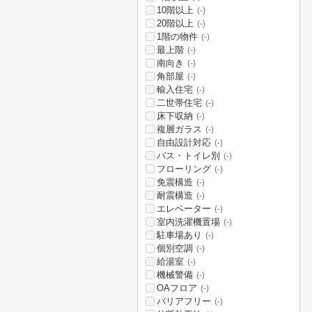
10階以上
(-)
20階以上
(-)
1階の物件
(-)
最上階
(-)
南向き
(-)
角部屋
(-)
輸入住宅
(-)
二世帯住宅
(-)
床下収納
(-)
複層ガラス
(-)
自由設計対応
(-)
バス・トイレ別
(-)
フローリング
(-)
免震構造
(-)
耐震構造
(-)
エレベーター
(-)
室内洗濯機置場
(-)
駐車場あり
(-)
個別空調
(-)
給湯室
(-)
機械警備
(-)
OAフロア
(-)
バリアフリー
(-)