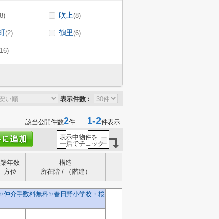
吹上
(8)
(8)
町
鶴里
(2)
(6)
(16)
表示件数：
2
1-2
該当公開件数
件
件表示
表示中物件を
一括でチェック
築年数
構造
方位
所在階 / （階建）
✨️仲介手数料無料✨️春日野小学校・桜