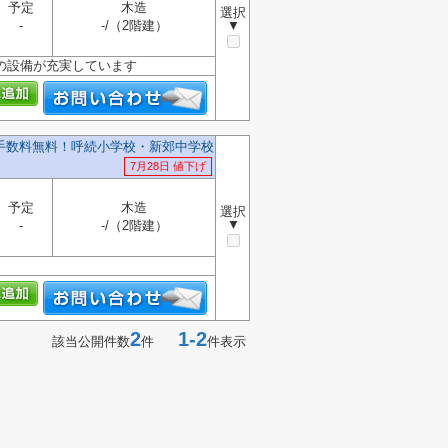
予定
木造
選択
-
-/（2階建）
▼
の設備が充実しています
介手数料無料！呼続小学校・新郊中学校
7月28日 値下げ
予定
木造
選択
▼
-
-/（2階建）
2
1-2
該当公開件数
件
件表示