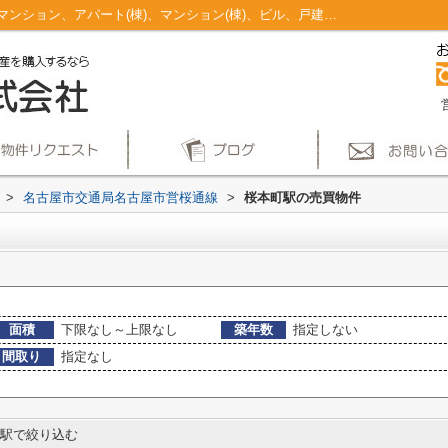
桜本町駅のマンション、戸建、土地、投資マンション、アパート(棟)、マンション(棟)、ビル、戸建、店舗事務所、その他、土地一覧｜仲介手数料無料！名古屋市で新築戸建てを探すならAplace
>
名古屋市交通局名古屋市営桜通線
>
桜本町駅の売買物件
面積
下限なし～上限なし
築年数
指定しない
間取り
指定なし
駅で絞り込む