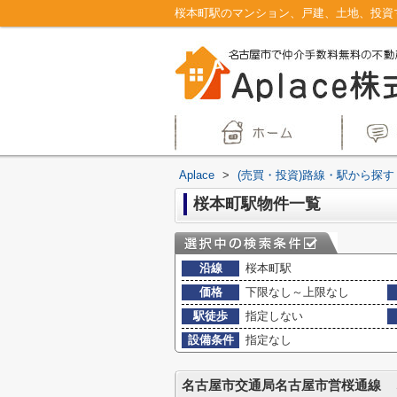
Aplace
>
(売買・投資)路線・駅から探す
桜本町駅物件一覧
沿線
桜本町駅
価格
下限なし～上限なし
駅徒歩
指定しない
設備条件
指定なし
名古屋市交通局名古屋市営桜通線