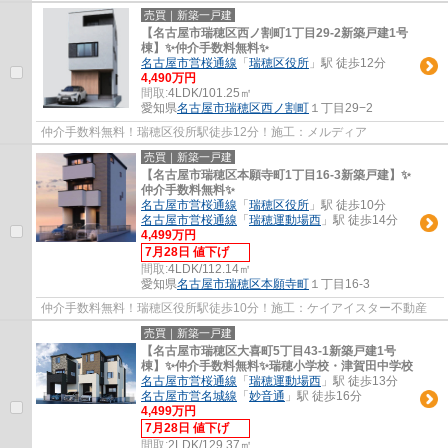
売買｜新築一戸建
【名古屋市瑞穂区西ノ割町1丁目29-2新築戸建1号
棟】✨️仲介手数料無料✨️
名古屋市営桜通線
「
瑞穂区役所
」駅 徒歩12分
4,490万円
間取:
4LDK/101.25㎡
愛知県
名古屋市瑞穂区
西ノ割町
１丁目29−2
仲介手数料無料！瑞穂区役所駅徒歩12分！施工：メルディア
売買｜新築一戸建
【名古屋市瑞穂区本願寺町1丁目16-3新築戸建】✨️
仲介手数料無料✨️
名古屋市営桜通線
「
瑞穂区役所
」駅 徒歩10分
名古屋市営桜通線
「
瑞穂運動場西
」駅 徒歩14分
4,499万円
7月28日 値下げ
間取:
4LDK/112.14㎡
愛知県
名古屋市瑞穂区
本願寺町
１丁目16-3
仲介手数料無料！瑞穂区役所駅徒歩10分！施工：ケイアイスター不動産
売買｜新築一戸建
【名古屋市瑞穂区大喜町5丁目43-1新築戸建1号
棟】✨️仲介手数料無料✨️瑞穂小学校・津賀田中学校
名古屋市営桜通線
「
瑞穂運動場西
」駅 徒歩13分
名古屋市営名城線
「
妙音通
」駅 徒歩16分
4,499万円
7月28日 値下げ
間取:
2LDK/129.37㎡