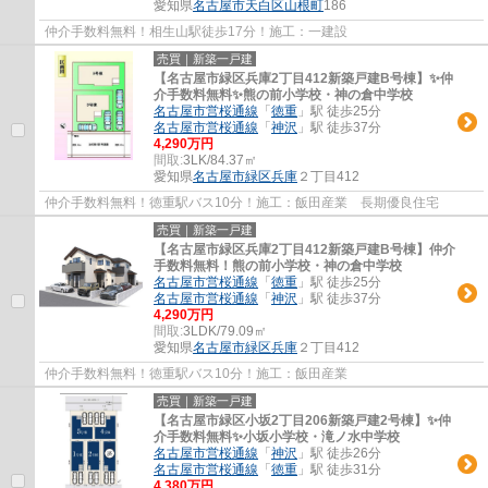
愛知県
名古屋市天白区
山根町
186
仲介手数料無料！相生山駅徒歩17分！施工：一建設
売買｜新築一戸建
【名古屋市緑区兵庫2丁目412新築戸建B号棟】✨️仲
介手数料無料✨️熊の前小学校・神の倉中学校
名古屋市営桜通線
「
徳重
」駅 徒歩25分
名古屋市営桜通線
「
神沢
」駅 徒歩37分
4,290万円
間取:
3LK/84.37㎡
愛知県
名古屋市緑区
兵庫
２丁目412
仲介手数料無料！徳重駅バス10分！施工：飯田産業 長期優良住宅
売買｜新築一戸建
【名古屋市緑区兵庫2丁目412新築戸建B号棟】仲介
手数料無料！熊の前小学校・神の倉中学校
名古屋市営桜通線
「
徳重
」駅 徒歩25分
名古屋市営桜通線
「
神沢
」駅 徒歩37分
4,290万円
間取:
3LDK/79.09㎡
愛知県
名古屋市緑区
兵庫
２丁目412
仲介手数料無料！徳重駅バス10分！施工：飯田産業
売買｜新築一戸建
【名古屋市緑区小坂2丁目206新築戸建2号棟】✨️仲
介手数料無料✨️小坂小学校・滝ノ水中学校
名古屋市営桜通線
「
神沢
」駅 徒歩26分
名古屋市営桜通線
「
徳重
」駅 徒歩31分
4,380万円