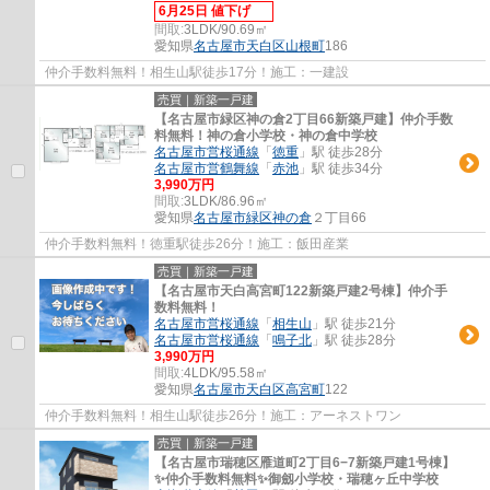
6月25日 値下げ
間取:
3LDK/90.69㎡
愛知県
名古屋市天白区
山根町
186
仲介手数料無料！相生山駅徒歩17分！施工：一建設
売買｜新築一戸建
【名古屋市緑区神の倉2丁目66新築戸建】仲介手数
料無料！神の倉小学校・神の倉中学校
名古屋市営桜通線
「
徳重
」駅 徒歩28分
名古屋市営鶴舞線
「
赤池
」駅 徒歩34分
3,990万円
間取:
3LDK/86.96㎡
愛知県
名古屋市緑区
神の倉
２丁目66
仲介手数料無料！徳重駅徒歩26分！施工：飯田産業
売買｜新築一戸建
【名古屋市天白高宮町122新築戸建2号棟】仲介手
数料無料！
名古屋市営桜通線
「
相生山
」駅 徒歩21分
名古屋市営桜通線
「
鳴子北
」駅 徒歩28分
3,990万円
間取:
4LDK/95.58㎡
愛知県
名古屋市天白区
高宮町
122
仲介手数料無料！相生山駅徒歩26分！施工：アーネストワン
売買｜新築一戸建
【名古屋市瑞穂区雁道町2丁目6−7新築戸建1号棟】
✨️仲介手数料無料✨️御劔小学校・瑞穂ヶ丘中学校