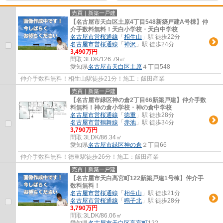
売買｜新築一戸建
【名古屋市天白区土原4丁目548新築戸建A号棟】仲
介手数料無料！天白小学校・天白中学校
名古屋市営桜通線
「
相生山
」駅 徒歩22分
名古屋市営桜通線
「
神沢
」駅 徒歩24分
3,490万円
間取:
3LDK/126.79㎡
愛知県
名古屋市天白区
土原
４丁目548
仲介手数料無料！相生山駅徒歩21分！施工：飯田産業
売買｜新築一戸建
【名古屋市緑区神の倉2丁目66新築戸建】仲介手数
料無料！神の倉小学校・神の倉中学校
名古屋市営桜通線
「
徳重
」駅 徒歩28分
名古屋市営鶴舞線
「
赤池
」駅 徒歩34分
3,790万円
間取:
3LDK/86.34㎡
愛知県
名古屋市緑区
神の倉
２丁目66
仲介手数料無料！徳重駅徒歩26分！施工：飯田産業
売買｜新築一戸建
【名古屋市天白高宮町122新築戸建1号棟】仲介手
数料無料！
名古屋市営桜通線
「
相生山
」駅 徒歩21分
名古屋市営桜通線
「
鳴子北
」駅 徒歩28分
3,790万円
間取:
3LDK/86.06㎡
愛知県
名古屋市天白区
高宮町
122