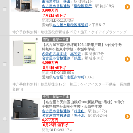
東海道本線
「
熱田
」駅 徒歩21分
名古屋市営桜通線
「
瑞穂区役所
」駅 徒歩19分
3,999万円
7月2日 値下げ
間取:
4LDK/113.43㎡
愛知県
名古屋市瑞穂区
雁道町
２丁目6−7
仲介手数料無料！瑞穂区役所駅徒歩19分！施工：ケイアイプランニング
売買｜新築一戸建
【名古屋市南区赤坪町103-1新築戸建】✨️仲介手数
料無料✨️笠東小学校・本城中学校
名鉄名古屋本線
「
本笠寺
」駅 徒歩17分
名古屋市営桜通線
「
鶴里
」駅 徒歩18分
4,099万円
8月4日 値下げ
間取:
4LDK/105.99㎡
愛知県
名古屋市南区
赤坪町
103-1
仲介手数料無料！鶴里駅徒歩17分！施工：ケイアイスター不動産 長期優
良住宅
売買｜新築一戸建
【名古屋市天白区山根町186新築戸建3号棟】✨️仲介
手数料無料✨️山根小学校・天白中学校
名古屋市営桜通線
「
相生山
」駅 徒歩17分
名古屋市営桜通線
「
鳴子北
」駅 徒歩24分
4,277万円
6月25日 値下げ
間取:
3LDK/93.17㎡