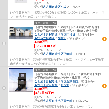
間取:
1LDK/100.10㎡
愛知県
名古屋市緑区
小坂
２丁目206
仲介手数料無料！神沢駅徒歩29分！徳重駅バス10分！施工：ホーク・ワ
ン 食洗機や床暖房などの設備充実！
売買｜新築一戸建
【名古屋市瑞穂区平郷町3丁目9-1新築戸建1号棟】
✨️仲介手数料無料✨️高田小学校・瑞穂ヶ丘中学校
名古屋市営桜通線
「
瑞穂区役所
」駅 徒歩14分
名鉄名古屋本線
「
神宮前
」駅 徒歩20分
4,399万円
7月28日 値下げ
間取:
4LDK/123.16㎡
愛知県
名古屋市瑞穂区
平郷町
３丁目9-1
仲介手数料無料！瑞穂区役所駅徒歩17分！施工：ケイアイスター不動産
床暖房や食洗機などの設備が充実しています
売買｜新築一戸建
【名古屋市瑞穂区田光町3丁目26−1新築戸建】✨️仲
介手数料無料✨️瑞穂小学校・津賀田中学校
名古屋市営桜通線
「
瑞穂運動場西
」駅 徒歩9分
名古屋市営名城線
「
妙音通
」駅 徒歩13分
4,480万円
8月3日 値下げ
間取:
2LDK/105.26㎡
愛知県
名古屋市瑞穂区
田光町
３丁目26−1
仲介手数料無料！瑞穂運動場西駅徒歩8分！施工：ホーク・ワン