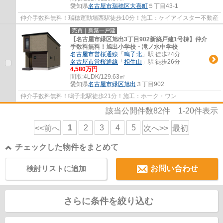
愛知県
名古屋市瑞穂区
大喜町
５丁目43-1
仲介手数料無料！瑞穂運動場西駅徒歩10分！施工：ケイアイスター不動産
売買｜新築一戸建
【名古屋市緑区旭出3丁目902新築戸建1号棟】仲介
手数料無料！旭出小学校・滝ノ水中学校
名古屋市営桜通線
「
鳴子北
」駅 徒歩24分
名古屋市営桜通線
「
相生山
」駅 徒歩26分
4,580万円
間取:
4LDK/129.63㎡
愛知県
名古屋市緑区
旭出
３丁目902
仲介手数料無料！鳴子北駅徒歩21分！施工：ホーク・ワン
該当公開件数
82
件
1-20
件表示
1
2
3
4
5
<<前へ
次へ>>
最初
チェックした物件をまとめて
検討リストに追加
お問い合わせ
さらに条件を絞り込む