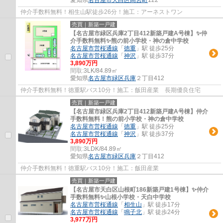
仲介手数料無料！相生山駅徒歩26分！施工：アーネストワン
売買｜新築一戸建
【名古屋市緑区兵庫2丁目412新築戸建A号棟】✨️仲
介手数料無料✨️熊の前小学校・神の倉中学校
名古屋市営桜通線
「
徳重
」駅 徒歩25分
名古屋市営桜通線
「
神沢
」駅 徒歩37分
3,890万円
間取:
3LK/84.89㎡
愛知県
名古屋市緑区
兵庫
２丁目412
仲介手数料無料！徳重駅バス10分！施工：飯田産業 長期優良住宅
売買｜新築一戸建
【名古屋市緑区兵庫2丁目412新築戸建A号棟】仲介
手数料無料！熊の前小学校・神の倉中学校
名古屋市営桜通線
「
徳重
」駅 徒歩25分
名古屋市営桜通線
「
神沢
」駅 徒歩37分
3,890万円
間取:
3LDK/84.89㎡
愛知県
名古屋市緑区
兵庫
２丁目412
仲介手数料無料！徳重駅バス10分！施工：飯田産業
売買｜新築一戸建
【名古屋市天白区山根町186新築戸建1号棟】✨️仲介
手数料無料✨️山根小学校・天白中学校
名古屋市営桜通線
「
相生山
」駅 徒歩17分
名古屋市営桜通線
「
鳴子北
」駅 徒歩24分
3,977万円