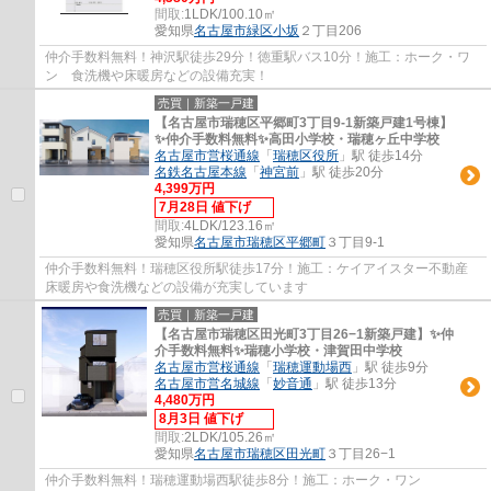
間取:
1LDK/100.10㎡
愛知県
名古屋市緑区
小坂
２丁目206
仲介手数料無料！神沢駅徒歩29分！徳重駅バス10分！施工：ホーク・ワ
ン 食洗機や床暖房などの設備充実！
売買｜新築一戸建
【名古屋市瑞穂区平郷町3丁目9-1新築戸建1号棟】
✨️仲介手数料無料✨️高田小学校・瑞穂ヶ丘中学校
名古屋市営桜通線
「
瑞穂区役所
」駅 徒歩14分
名鉄名古屋本線
「
神宮前
」駅 徒歩20分
4,399万円
7月28日 値下げ
間取:
4LDK/123.16㎡
愛知県
名古屋市瑞穂区
平郷町
３丁目9-1
仲介手数料無料！瑞穂区役所駅徒歩17分！施工：ケイアイスター不動産
床暖房や食洗機などの設備が充実しています
売買｜新築一戸建
【名古屋市瑞穂区田光町3丁目26−1新築戸建】✨️仲
介手数料無料✨️瑞穂小学校・津賀田中学校
名古屋市営桜通線
「
瑞穂運動場西
」駅 徒歩9分
名古屋市営名城線
「
妙音通
」駅 徒歩13分
4,480万円
8月3日 値下げ
間取:
2LDK/105.26㎡
愛知県
名古屋市瑞穂区
田光町
３丁目26−1
仲介手数料無料！瑞穂運動場西駅徒歩8分！施工：ホーク・ワン