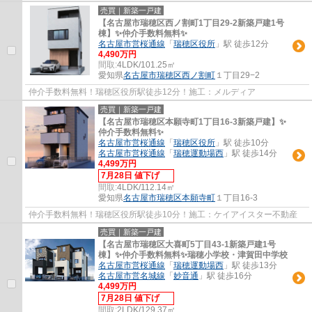
売買｜新築一戸建
【名古屋市瑞穂区西ノ割町1丁目29-2新築戸建1号
棟】✨️仲介手数料無料✨️
名古屋市営桜通線
「
瑞穂区役所
」駅 徒歩12分
4,490万円
間取:
4LDK/101.25㎡
愛知県
名古屋市瑞穂区
西ノ割町
１丁目29−2
仲介手数料無料！瑞穂区役所駅徒歩12分！施工：メルディア
売買｜新築一戸建
【名古屋市瑞穂区本願寺町1丁目16-3新築戸建】✨️
仲介手数料無料✨️
名古屋市営桜通線
「
瑞穂区役所
」駅 徒歩10分
名古屋市営桜通線
「
瑞穂運動場西
」駅 徒歩14分
4,499万円
7月28日 値下げ
間取:
4LDK/112.14㎡
愛知県
名古屋市瑞穂区
本願寺町
１丁目16-3
仲介手数料無料！瑞穂区役所駅徒歩10分！施工：ケイアイスター不動産
売買｜新築一戸建
【名古屋市瑞穂区大喜町5丁目43-1新築戸建1号
棟】✨️仲介手数料無料✨️瑞穂小学校・津賀田中学校
名古屋市営桜通線
「
瑞穂運動場西
」駅 徒歩13分
名古屋市営名城線
「
妙音通
」駅 徒歩16分
4,499万円
7月28日 値下げ
間取:
2LDK/129.37㎡