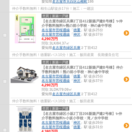
愛知県
名古屋市天白区
山根町
186
仲介手数料無料！相生山駅徒歩17分！施工：一建設
売買｜新築一戸建
【名古屋市緑区兵庫2丁目412新築戸建B号棟】✨️仲
介手数料無料✨️熊の前小学校・神の倉中学校
名古屋市営桜通線
「
徳重
」駅 徒歩25分
名古屋市営桜通線
「
神沢
」駅 徒歩37分
4,290万円
間取:
3LK/84.37㎡
愛知県
名古屋市緑区
兵庫
２丁目412
仲介手数料無料！徳重駅バス10分！施工：飯田産業 長期優良住宅
売買｜新築一戸建
【名古屋市緑区兵庫2丁目412新築戸建B号棟】仲介
手数料無料！熊の前小学校・神の倉中学校
名古屋市営桜通線
「
徳重
」駅 徒歩25分
名古屋市営桜通線
「
神沢
」駅 徒歩37分
4,290万円
間取:
3LDK/79.09㎡
愛知県
名古屋市緑区
兵庫
２丁目412
仲介手数料無料！徳重駅バス10分！施工：飯田産業
売買｜新築一戸建
【名古屋市緑区小坂2丁目206新築戸建2号棟】✨️仲
介手数料無料✨️小坂小学校・滝ノ水中学校
名古屋市営桜通線
「
神沢
」駅 徒歩26分
名古屋市営桜通線
「
徳重
」駅 徒歩31分
4,380万円