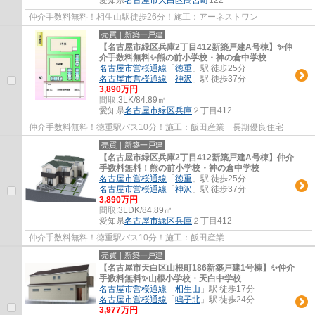
仲介手数料無料！相生山駅徒歩26分！施工：アーネストワン
売買｜新築一戸建
【名古屋市緑区兵庫2丁目412新築戸建A号棟】✨️仲
介手数料無料✨️熊の前小学校・神の倉中学校
名古屋市営桜通線
「
徳重
」駅 徒歩25分
名古屋市営桜通線
「
神沢
」駅 徒歩37分
3,890万円
間取:
3LK/84.89㎡
愛知県
名古屋市緑区
兵庫
２丁目412
仲介手数料無料！徳重駅バス10分！施工：飯田産業 長期優良住宅
売買｜新築一戸建
【名古屋市緑区兵庫2丁目412新築戸建A号棟】仲介
手数料無料！熊の前小学校・神の倉中学校
名古屋市営桜通線
「
徳重
」駅 徒歩25分
名古屋市営桜通線
「
神沢
」駅 徒歩37分
3,890万円
間取:
3LDK/84.89㎡
愛知県
名古屋市緑区
兵庫
２丁目412
仲介手数料無料！徳重駅バス10分！施工：飯田産業
売買｜新築一戸建
【名古屋市天白区山根町186新築戸建1号棟】✨️仲介
手数料無料✨️山根小学校・天白中学校
名古屋市営桜通線
「
相生山
」駅 徒歩17分
名古屋市営桜通線
「
鳴子北
」駅 徒歩24分
3,977万円