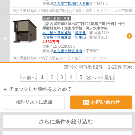
愛知県
名古屋市瑞穂区
大喜町
５丁目43-1
仲介手数料無料！瑞穂運動場西駅徒歩10分！施工：ケイアイスター不動産
売買｜新築一戸建
【名古屋市緑区旭出3丁目902新築戸建1号棟】仲介
手数料無料！旭出小学校・滝ノ水中学校
名古屋市営桜通線
「
鳴子北
」駅 徒歩24分
名古屋市営桜通線
「
相生山
」駅 徒歩26分
4,580万円
間取:
4LDK/129.63㎡
愛知県
名古屋市緑区
旭出
３丁目902
仲介手数料無料！鳴子北駅徒歩21分！施工：ホーク・ワン
該当公開件数
82
件
1-20
件表示
1
2
3
4
5
<<前へ
次へ>>
最初
チェックした物件をまとめて
検討リストに追加
お問い合わせ
さらに条件を絞り込む