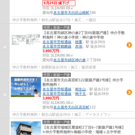
6月25日 値下げ
間取:
3LDK/90.69㎡
愛知県
名古屋市天白区
山根町
186
仲介手数料無料！相生山駅徒歩17分！施工：一建設
売買｜新築一戸建
【名古屋市緑区神の倉2丁目66新築戸建】仲介手数
料無料！神の倉小学校・神の倉中学校
名古屋市営桜通線
「
徳重
」駅 徒歩28分
名古屋市営鶴舞線
「
赤池
」駅 徒歩34分
3,990万円
間取:
3LDK/86.96㎡
愛知県
名古屋市緑区
神の倉
２丁目66
仲介手数料無料！徳重駅徒歩26分！施工：飯田産業
売買｜新築一戸建
【名古屋市天白高宮町122新築戸建2号棟】仲介手
数料無料！
名古屋市営桜通線
「
相生山
」駅 徒歩21分
名古屋市営桜通線
「
鳴子北
」駅 徒歩28分
3,990万円
間取:
4LDK/95.58㎡
愛知県
名古屋市天白区
高宮町
122
仲介手数料無料！相生山駅徒歩26分！施工：アーネストワン
売買｜新築一戸建
【名古屋市瑞穂区雁道町2丁目6−7新築戸建1号棟】
✨️仲介手数料無料✨️御劔小学校・瑞穂ヶ丘中学校