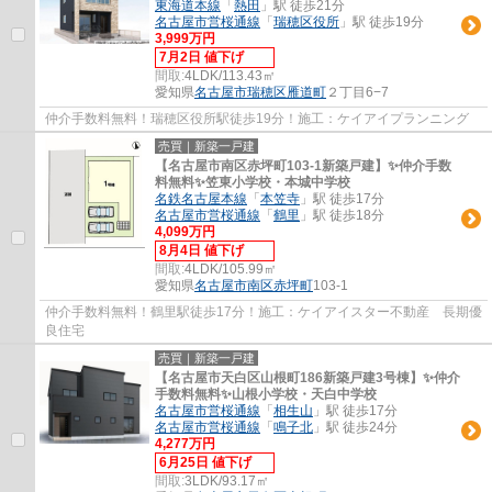
東海道本線
「
熱田
」駅 徒歩21分
名古屋市営桜通線
「
瑞穂区役所
」駅 徒歩19分
3,999万円
7月2日 値下げ
間取:
4LDK/113.43㎡
愛知県
名古屋市瑞穂区
雁道町
２丁目6−7
仲介手数料無料！瑞穂区役所駅徒歩19分！施工：ケイアイプランニング
売買｜新築一戸建
【名古屋市南区赤坪町103-1新築戸建】✨️仲介手数
料無料✨️笠東小学校・本城中学校
名鉄名古屋本線
「
本笠寺
」駅 徒歩17分
名古屋市営桜通線
「
鶴里
」駅 徒歩18分
4,099万円
8月4日 値下げ
間取:
4LDK/105.99㎡
愛知県
名古屋市南区
赤坪町
103-1
仲介手数料無料！鶴里駅徒歩17分！施工：ケイアイスター不動産 長期優
良住宅
売買｜新築一戸建
【名古屋市天白区山根町186新築戸建3号棟】✨️仲介
手数料無料✨️山根小学校・天白中学校
名古屋市営桜通線
「
相生山
」駅 徒歩17分
名古屋市営桜通線
「
鳴子北
」駅 徒歩24分
4,277万円
6月25日 値下げ
間取:
3LDK/93.17㎡