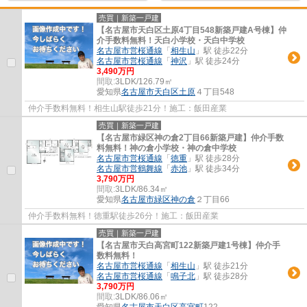
売買｜新築一戸建
【名古屋市天白区土原4丁目548新築戸建A号棟】仲
介手数料無料！天白小学校・天白中学校
名古屋市営桜通線
「
相生山
」駅 徒歩22分
名古屋市営桜通線
「
神沢
」駅 徒歩24分
3,490万円
間取:
3LDK/126.79㎡
愛知県
名古屋市天白区
土原
４丁目548
仲介手数料無料！相生山駅徒歩21分！施工：飯田産業
売買｜新築一戸建
【名古屋市緑区神の倉2丁目66新築戸建】仲介手数
料無料！神の倉小学校・神の倉中学校
名古屋市営桜通線
「
徳重
」駅 徒歩28分
名古屋市営鶴舞線
「
赤池
」駅 徒歩34分
3,790万円
間取:
3LDK/86.34㎡
愛知県
名古屋市緑区
神の倉
２丁目66
仲介手数料無料！徳重駅徒歩26分！施工：飯田産業
売買｜新築一戸建
【名古屋市天白高宮町122新築戸建1号棟】仲介手
数料無料！
名古屋市営桜通線
「
相生山
」駅 徒歩21分
名古屋市営桜通線
「
鳴子北
」駅 徒歩28分
3,790万円
間取:
3LDK/86.06㎡
愛知県
名古屋市天白区
高宮町
122