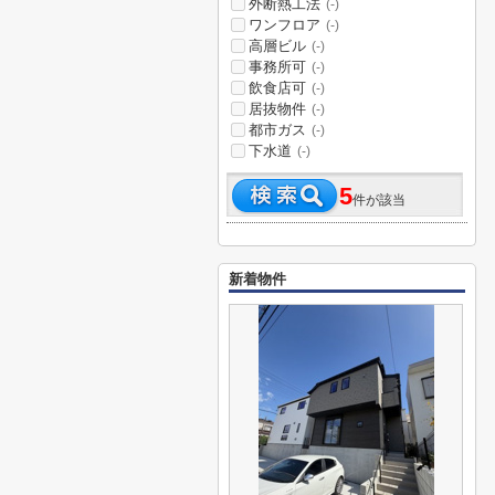
外断熱工法
(-)
ワンフロア
(-)
高層ビル
(-)
事務所可
(-)
飲食店可
(-)
居抜物件
(-)
都市ガス
(-)
下水道
(-)
5
件が該当
新着物件