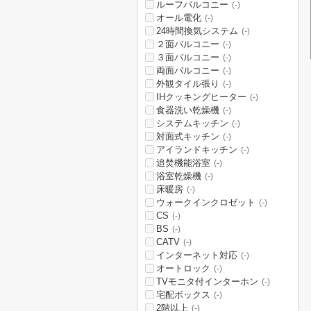
ルーフバルコニー
(-)
オール電化
(-)
24時間換気システム
(-)
２面バルコニー
(-)
３面バルコニー
(-)
両面バルコニー
(-)
外観タイル張り
(-)
IHクッキングヒーター
(-)
食器洗い乾燥機
(-)
システムキッチン
(-)
対面式キッチン
(-)
アイランドキッチン
(-)
追焚機能浴室
(-)
浴室乾燥機
(-)
床暖房
(-)
ウォークインクロゼット
(-)
CS
(-)
BS
(-)
CATV
(-)
インターネット対応
(-)
オートロック
(-)
TVモニタ付インターホン
(-)
宅配ボックス
(-)
2階以上
(-)