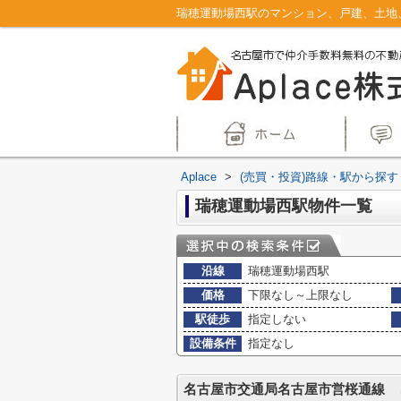
Aplace
>
(売買・投資)路線・駅から探す
瑞穂運動場西駅物件一覧
沿線
瑞穂運動場西駅
価格
下限なし～上限なし
駅徒歩
指定しない
設備条件
指定なし
名古屋市交通局名古屋市営桜通線