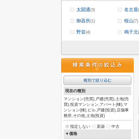
太閤通
名古屋
(3)
御器所
桜山
(1)
(7)
野並
鳴子北
(4)
種別で絞り込む
現在の種別
マンション(売買),戸建(売買),土地(売
買),投資マンション,アパート(棟),マ
ンション(棟),ビル,戸建(投資),店舗事
務所,その他,土地(投資)
指定しない
新築
中古
▼価格