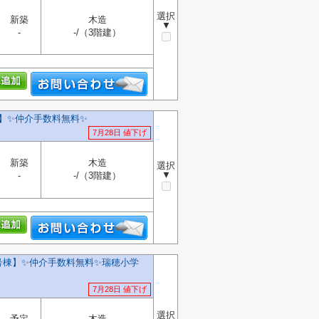
選択
新築
木造
▼
-
-/（3階建）
✨️仲介手数料無料✨️
7月28日 値下げ
新築
木造
選択
▼
-
-/（3階建）
号棟】✨️仲介手数料無料✨️瑞穂小学
7月28日 値下げ
選択
予定
木造