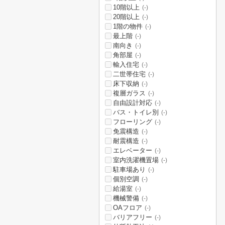
10階以上
(-)
20階以上
(-)
1階の物件
(-)
最上階
(-)
南向き
(-)
角部屋
(-)
輸入住宅
(-)
二世帯住宅
(-)
床下収納
(-)
複層ガラス
(-)
自由設計対応
(-)
バス・トイレ別
(-)
フローリング
(-)
免震構造
(-)
耐震構造
(-)
エレベーター
(-)
室内洗濯機置場
(-)
駐車場あり
(-)
個別空調
(-)
給湯室
(-)
機械警備
(-)
OAフロア
(-)
バリアフリー
(-)