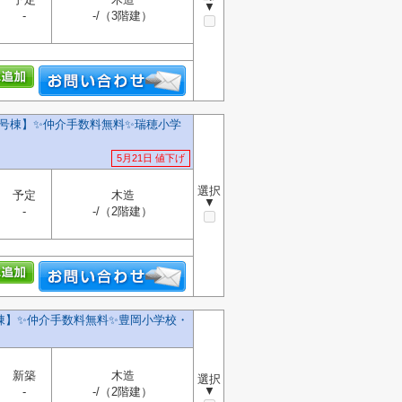
▼
-
-/（3階建）
2号棟】✨️仲介手数料無料✨️瑞穂小学
5月21日 値下げ
選択
予定
木造
▼
-
-/（2階建）
】✨️仲介手数料無料✨️豊岡小学校・
新築
木造
選択
▼
-
-/（2階建）