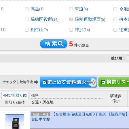
高岳
車道
今池
(1)
(1)
(4)
瑞穂区役所
瑞穂運動場西
桜本
(14)
(5)
相生山
神沢
徳重
(11)
(9)
(14)
5
件が該当
並び順：
外観
/
間取り図
価格
駅徒歩
停歩
交通 / 所在地
間取り/面積
【名古屋市瑞穂区田光町3丁目26−1新築戸建】
新築一戸建
賀田中学校