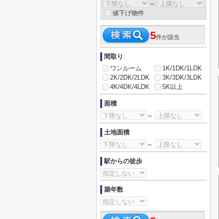
～
値下げ物件
5
件が該当
間取り
ワンルーム
1K/1DK/1LDK
2K/2DK/2LDK
3K/3DK/3LDK
4K/4DK/4LDK
5K以上
面積
～
土地面積
～
駅からの徒歩
築年数