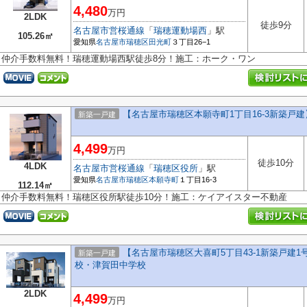
4,480
万円
2LDK
徒歩9分
名古屋市営桜通線
「
瑞穂運動場西
」駅
105.26㎡
愛知県
名古屋市瑞穂区
田光町
３丁目26−1
仲介手数料無料！瑞穂運動場西駅徒歩8分！施工：ホーク・ワン
【名古屋市瑞穂区本願寺町1丁目16-3新築戸建】
新築一戸建
4,499
万円
徒歩10分
4LDK
名古屋市営桜通線
「
瑞穂区役所
」駅
愛知県
名古屋市瑞穂区
本願寺町
１丁目16-3
112.14㎡
仲介手数料無料！瑞穂区役所駅徒歩10分！施工：ケイアイスター不動産
【名古屋市瑞穂区大喜町5丁目43-1新築戸建1
新築一戸建
校・津賀田中学校
2LDK
4,499
万円