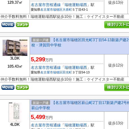
129.37㎡
徒歩13分
名古屋市営桜通線
「
瑞穂運動場西
」駅
愛知県
名古屋市瑞穂区
大喜町
５丁目43-1
仲介手数料無料！瑞穂運動場西駅徒歩10分！施工：ケイアイスター不動産
【名古屋市瑞穂区田光町3丁目54-13新築戸建
新築一戸建
校・津賀田中学校
3LDK
5,299
万円
徒歩12分
105.43㎡
名古屋市営桜通線
「
瑞穂運動場西
」駅
愛知県
名古屋市瑞穂区
田光町
３丁目54-13
仲介手数料無料！瑞穂運動場西駅徒歩10分！施工：ケイアイスター不動産
【名古屋市瑞穂区萩山町2丁目17新築戸建2号棟
新築一戸建
萩山中学校
5,499
万円
徒歩13分
4LDK
名古屋市営桜通線
「
瑞穂運動場西
」駅