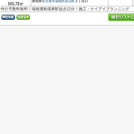
愛知県
名古屋市瑞穂区
萩山町
２丁目17
101.72㎡
仲介手数料無料！瑞穂運動場東駅徒歩12分！施工：ケイアイプランニング