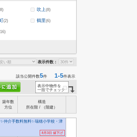
吹上
(8)
(8)
町
鶴里
(2)
(6)
(16)
表示件数：
5
1-5
該当公開件数
件
件表示
表示中物件を
一括でチェック
築年数
構造
方位
所在階 / （階建）
✨️仲介手数料無料✨️瑞穂小学校・津
8月3日 値下げ