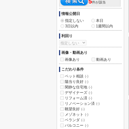
5
件が該当
情報公開日
指定しない
本日
3日以内
1週間以内
利回り
画像・動画あり
画像あり
動画あり
こだわり条件
ペット相談
(-)
陽当り良好
(-)
閑静な住宅地
(-)
デザイナーズ
(-)
リフォーム済
(-)
リノベーション済
(-)
眺望良好
(-)
メゾネット
(-)
ベランダ
(-)
バルコニー
(-)