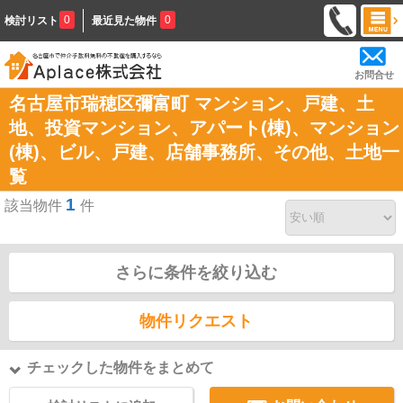
0
0
検討リスト
最近見た物件
お問合せ
名古屋市瑞穂区彌富町 マンション、戸建、土
地、投資マンション、アパート(棟)、マンション
(棟)、ビル、戸建、店舗事務所、その他、土地一
覧
1
該当物件
件
さらに条件を絞り込む
物件リクエスト
チェックした物件をまとめて