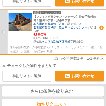
検討リストに追加
お問い合わせ
売買｜中古マンション
【ソフィア八事グラン・ステージ】仲介手数料無
料！陽明小学校・汐路中学校
名古屋市営鶴舞線
「
八事
」駅 徒歩9分
名古屋市営名城線
「
総合リハビリセンター
」駅 徒
歩9分
4,280万円
間取:
2LDK/91.58㎡
愛知県
名古屋市瑞穂区
彌富町
字円山103
仲介手数料無料！八事駅徒歩9分！リフォーム：リノベミクニ 施工：西
松建設 分譲主：日商岩井不動産
該当公開件数
1
件
1-1
件表示
チェックした物件をまとめて
検討リストに追加
お問い合わせ
さらに条件を絞り込む
物件リクエスト