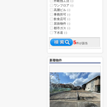
外断熱工法
(-)
ワンフロア
(-)
高層ビル
(-)
事務所可
(-)
飲食店可
(-)
居抜物件
(-)
都市ガス
(-)
下水道
(-)
5
件が該当
新着物件