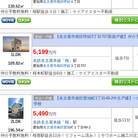
愛知県
名古屋市南区
呼続
４丁目
130.62㎡
仲介手数料無料！桜駅徒歩３分！施工：ケイアイスター不動産
【名古屋市南区呼続3丁目707新築戸建】仲
新築一戸建
5,199
万円
1LDK
徒歩7分
名鉄名古屋本線
「
桜
」駅
109.82㎡
愛知県
名古屋市南区
呼続
３丁目707
仲介手数料無料！桜本町駅徒歩6分！施工：ケイアイスター不動産
【名古屋市南区曽池町1丁目49-2中古戸建】✨
中古一戸建
学校
5,490
万円
築
徒歩11分
2LDK
名鉄名古屋本線
「
桜
」駅
愛知県
名古屋市南区
曽池町
１丁目49-2
196.54㎡
仲介手数料無料！桜亜駅徒歩11分！リフォーム済み！ミサワホーム施工の注