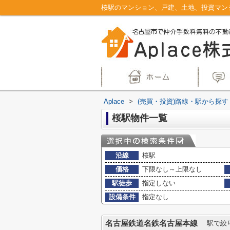
Aplace
>
(売買・投資)路線・駅から探す
桜駅物件一覧
沿線
桜駅
価格
下限なし～上限なし
駅徒歩
指定しない
設備条件
指定なし
名古屋鉄道名鉄名古屋本線
駅で絞