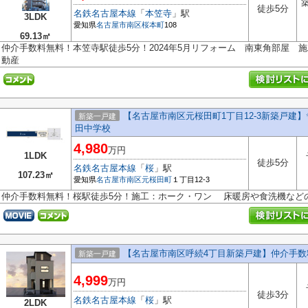
築
徒歩5分
名鉄名古屋本線
「
本笠寺
」駅
3LDK
愛知県
名古屋市南区
桜本町
108
69.13㎡
仲介手数料無料！本笠寺駅徒歩5分！2024年5月リフォーム 南東角部屋 
動産
【名古屋市南区元桜田町1丁目12-3新築戸建】
新築一戸建
田中学校
4,980
万円
1LDK
徒歩5分
名鉄名古屋本線
「
桜
」駅
107.23㎡
愛知県
名古屋市南区
元桜田町
１丁目12-3
仲介手数料無料！桜駅徒歩5分！施工：ホーク・ワン 床暖房や食洗機など
【名古屋市南区呼続4丁目新築戸建】仲介手
新築一戸建
4,999
万円
徒歩3分
名鉄名古屋本線
「
桜
」駅
2LDK