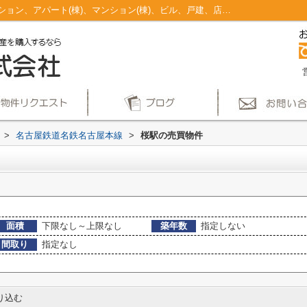
桜駅のマンション、戸建、土地、投資マンション、アパート(棟)、マンション(棟)、ビル、戸建、店舗事務所、その他、土地一覧｜仲介手数料無料！名古屋市で新築戸建てを探すならAplace
>
名古屋鉄道名鉄名古屋本線
>
桜駅の売買物件
面積
下限なし～上限なし
築年数
指定しない
間取り
指定なし
り込む