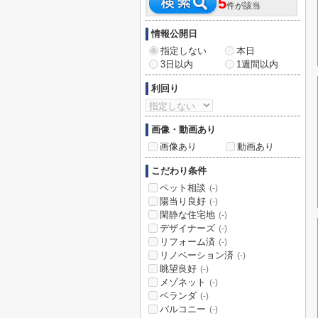
5
件が該当
情報公開日
指定しない
本日
3日以内
1週間以内
利回り
画像・動画あり
画像あり
動画あり
こだわり条件
ペット相談
(-)
陽当り良好
(-)
閑静な住宅地
(-)
デザイナーズ
(-)
リフォーム済
(-)
リノベーション済
(-)
眺望良好
(-)
メゾネット
(-)
ベランダ
(-)
バルコニー
(-)