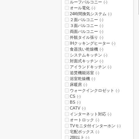
ルーフバルコニー
(-)
オール電化
(-)
24時間換気システム
(-)
２面バルコニー
(-)
３面バルコニー
(-)
両面バルコニー
(-)
外観タイル張り
(-)
IHクッキングヒーター
(-)
食器洗い乾燥機
(-)
システムキッチン
(-)
対面式キッチン
(-)
アイランドキッチン
(-)
追焚機能浴室
(-)
浴室乾燥機
(-)
床暖房
(-)
ウォークインクロゼット
(-)
CS
(-)
BS
(-)
CATV
(-)
インターネット対応
(-)
オートロック
(-)
TVモニタ付インターホン
(-)
宅配ボックス
(-)
2階以上
(-)