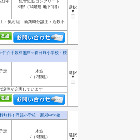
31年
鉄骨鉄筋コンクリート
-
3階/（14階建 地下1階）
選択
▼
施工：奥村組 新築時分譲主：近鉄不
✨️仲介手数料無料✨️春日野小学校・桜
予定
木造
選択
-
-/（2階建）
▼
の設備が充実しています
数料無料！呼続小学校・新郊中学校
予定
木造
選択
-
-/（3階建）
▼