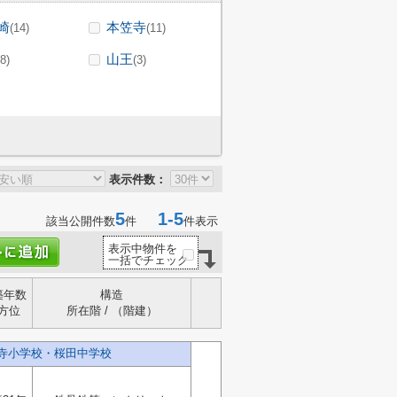
崎
本笠寺
(14)
(11)
山王
(8)
(3)
表示件数：
5
1-5
該当公開件数
件
件表示
表示中物件を
一括でチェック
築年数
構造
方位
所在階 / （階建）
笠寺小学校・桜田中学校