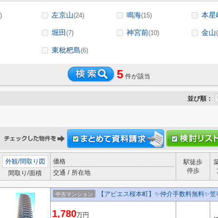
左京山
鳴海
本星
)
(24)
(15)
堀田
神宮前
金山
(7)
(10)
東枇杷島
(6)
5
件が該当
並び順：
外観
/
間取り図
価格
駅徒歩
停歩
交通 / 所在地
間取り/面積
【アピエス桜本町】✨️仲介手数料無料✨️
中古マンション
1,780
万円