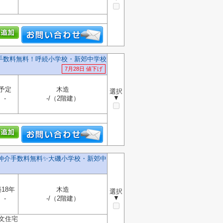
介手数料無料！呼続小学校・新郊中学校
7月28日 値下げ
予定
木造
選択
▼
-
-/（2階建）
️仲介手数料無料✨️大磯小学校・新郊中
18年
木造
選択
▼
-
-/（2階建）
文住宅