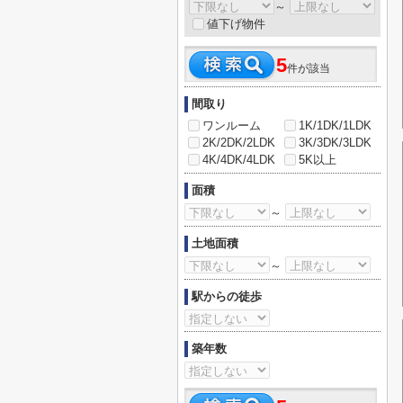
～
値下げ物件
5
件が該当
間取り
ワンルーム
1K/1DK/1LDK
2K/2DK/2LDK
3K/3DK/3LDK
4K/4DK/4LDK
5K以上
面積
～
土地面積
～
駅からの徒歩
築年数