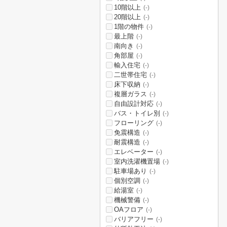
10階以上
(-)
20階以上
(-)
1階の物件
(-)
最上階
(-)
南向き
(-)
角部屋
(-)
輸入住宅
(-)
二世帯住宅
(-)
床下収納
(-)
複層ガラス
(-)
自由設計対応
(-)
バス・トイレ別
(-)
フローリング
(-)
免震構造
(-)
耐震構造
(-)
エレベーター
(-)
室内洗濯機置場
(-)
駐車場あり
(-)
個別空調
(-)
給湯室
(-)
機械警備
(-)
OAフロア
(-)
バリアフリー
(-)