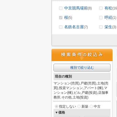
中京競馬場前
有松
(8)
(16
桜
呼続
(5)
(1)
名鉄名古屋
栄生
(7)
(3)
種別で絞り込む
現在の種別
マンション(売買),戸建(売買),土地(売
買),投資マンション,アパート(棟),マ
ンション(棟),ビル,戸建(投資),店舗事
務所,その他,土地(投資)
指定しない
新築
中古
▼価格