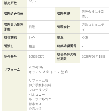
33戸/-
販売戸数
管理会社に全部
管理組合有無
-
管理形態
委託
管理員の勤務
穴吹コミュニテ
日勤
管理会社
形態
ィ
取引態様
現況
仲介
空家
引渡し
建築確認番号
相談
-
取引条件の有
物件番号
105369370
2026年08月18日
効期限
2026年8月
リフォーム
キッチン 浴室 トイレ 壁 床
リフォーム済
仲介手数料無料
フローリング
バルコニー
ルーフバルコニー
都市ガス
公営水道