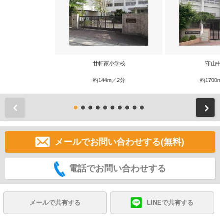
廿軒家小学校
守山
約144m／2分
約1700
前
メールでお問い合わせする(無料)
電話でお問い合わせする
メールで共有する
LINEで共有する