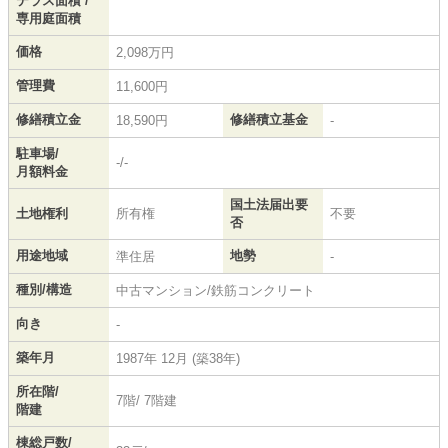
テラス面積 /
専用庭面積
価格
2,098万円
管理費
11,600円
修繕積立金
修繕積立基金
18,590円
-
駐車場/
-/-
月額料金
国土法届出要
土地権利
所有権
不要
否
用途地域
地勢
準住居
-
種別/構造
中古マンション/鉄筋コンクリート
向き
-
築年月
1987年 12月 (築38年)
所在階/
7階/ 7階建
階建
棟総戸数/