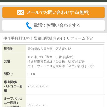
メールでお問い合わせする(無料)
電話でお問い合わせする
仲介手数料無料！瓢箪山駅徒歩9分！リフォーム予定
所在地
愛知県
名古屋市守山区
八反
4-12
名鉄瀬戸線
「
瓢箪山
」駅 徒歩9分
交通
名古屋市営名城線
「
砂田橋
」駅 徒歩17分
ガイドウェイバス志段味線
「
金屋
」駅 徒歩21分
間取り
3LDK
専有面積/
バルコニー面
77.46㎡/9.40㎡
積
ルーフバルコ
ニー面積 /
29.72㎡ / - / -