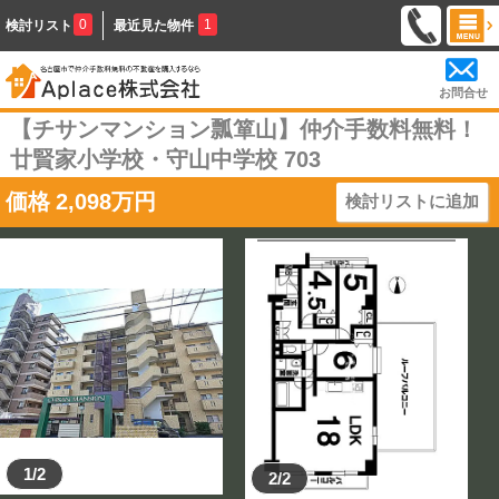
0
1
検討リスト
最近見た物件
お問合せ
【チサンマンション瓢箪山】仲介手数料無料！
廿賢家小学校・守山中学校 703
価格
2,098
万円
検討リストに追加
1/2
2/2