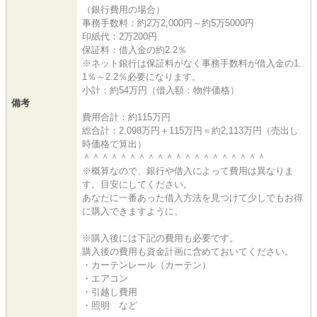
（銀行費用の場合）
事務手数料：約2万2,000円～約5万5000円
印紙代：2万200円
保証料：借入金の約2.2％
※ネット銀行は保証料がなく事務手数料が借入金の1.
1％～2.2％必要になります。
小計：約54万円（借入額：物件価格）
備考
費用合計：約115万円
総合計：2,098万円＋115万円＝約2,113万円（売出し
時価格で算出）
＾＾＾＾＾＾＾＾＾＾＾＾＾＾＾＾＾＾＾＾
※概算なので、銀行や借入によって費用は異なりま
す。目安にしてください。
あなたに一番あった借入方法を見つけて少しでもお得
に購入できますように。
※購入後には下記の費用も必要です。
購入後の費用も資金計画に含めておいてください。
・カーテンレール（カーテン）
・エアコン
・引越し費用
・照明 など