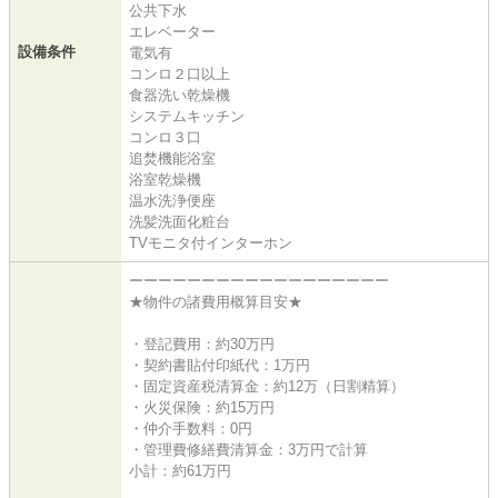
公共下水
エレベーター
設備条件
電気有
コンロ２口以上
食器洗い乾燥機
システムキッチン
コンロ３口
追焚機能浴室
浴室乾燥機
温水洗浄便座
洗髪洗面化粧台
TVモニタ付インターホン
ーーーーーーーーーーーーーーーーーー
★物件の諸費用概算目安★
・登記費用：約30万円
・契約書貼付印紙代：1万円
・固定資産税清算金：約12万（日割精算）
・火災保険：約15万円
・仲介手数料：0円
・管理費修繕費清算金：3万円で計算
小計：約61万円