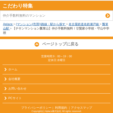
こだわり特集
仲介手数料無料のマンション
Aplace
>
(マンション(売買))路線・駅から探す
>
名古屋鉄道名鉄瀬戸線
>
瓢箪
山駅
>
【チサンマンション瓢箪山】仲介手数料無料！廿賢家小学校・守山中学
校
ページトップに戻る
営業時間:9：00～19：00
定休日:水曜日
ホーム
会社概要
お問い合わせ
PCサイト
プライバシーポリシー
利用規約
｜アクセスマップ
｜
Copyright(c) Aplace株式会社 All rights reserved.