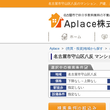
Aplace
>
(売買・投資)地域から探す
>
地域
名古屋市守山区八反
価格
下限なし～上限なし
駅徒歩
指定しない
設備条件
指定なし