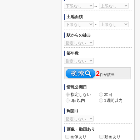
～
土地面積
～
駅からの徒歩
築年数
2
件が該当
情報公開日
指定しない
本日
3日以内
1週間以内
利回り
画像・動画あり
画像あり
動画あり