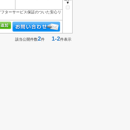
▼
アフターサービス保証のついた安心リ
2
1-2
該当公開件数
件
件表示