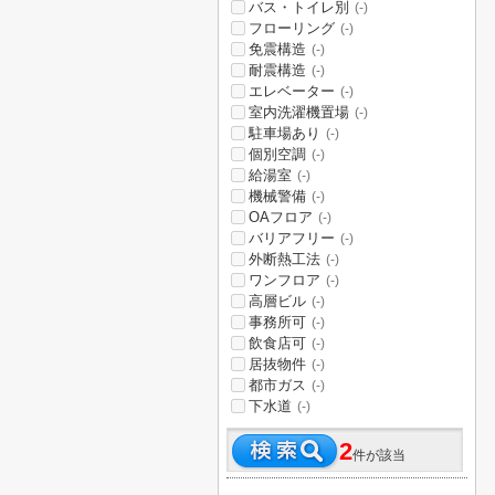
バス・トイレ別
(-)
フローリング
(-)
免震構造
(-)
耐震構造
(-)
エレベーター
(-)
室内洗濯機置場
(-)
駐車場あり
(-)
個別空調
(-)
給湯室
(-)
機械警備
(-)
OAフロア
(-)
バリアフリー
(-)
外断熱工法
(-)
ワンフロア
(-)
高層ビル
(-)
事務所可
(-)
飲食店可
(-)
居抜物件
(-)
都市ガス
(-)
下水道
(-)
2
件が該当