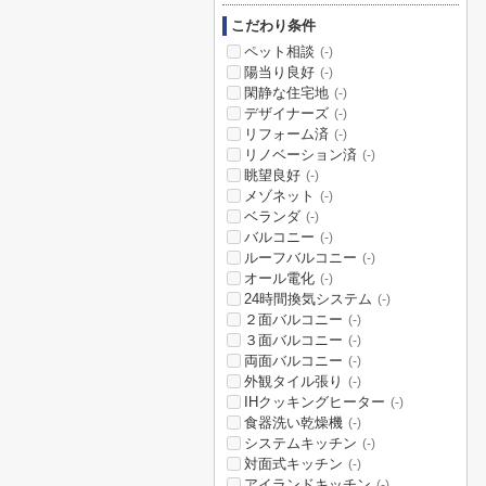
こだわり条件
ペット相談
(-)
陽当り良好
(-)
閑静な住宅地
(-)
デザイナーズ
(-)
リフォーム済
(-)
リノベーション済
(-)
眺望良好
(-)
メゾネット
(-)
ベランダ
(-)
バルコニー
(-)
ルーフバルコニー
(-)
オール電化
(-)
24時間換気システム
(-)
２面バルコニー
(-)
３面バルコニー
(-)
両面バルコニー
(-)
外観タイル張り
(-)
IHクッキングヒーター
(-)
食器洗い乾燥機
(-)
システムキッチン
(-)
対面式キッチン
(-)
アイランドキッチン
(-)