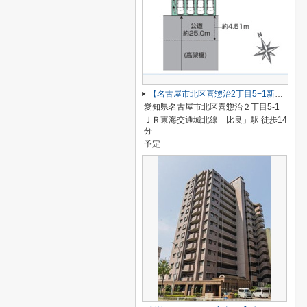
【名古屋市北区喜惣治2丁目5−1新築戸建】仲介手数料無料！楠西小学校・楠中学校
愛知県名古屋市北区喜惣治２丁目5-1
ＪＲ東海交通城北線「比良」駅 徒歩14
分
予定