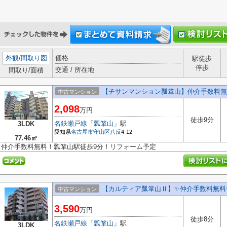
外観
/
間取り図
価格
駅徒歩
停歩
交通 / 所在地
間取り/面積
【チサンマンション瓢箪山】仲介手数料無
中古マンション
2,098
万円
徒歩9分
名鉄瀬戸線
「
瓢箪山
」駅
3LDK
愛知県
名古屋市守山区
八反
4-12
77.46㎡
仲介手数料無料！瓢箪山駅徒歩9分！リフォーム予定
【カルティア瓢箪山Ⅱ】✨️仲介手数料無料
中古マンション
3,590
万円
徒歩8分
名鉄瀬戸線
「
瓢箪山
」駅
3LDK