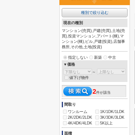
種別で絞り込む
現在の種別
マンション(売買),戸建(売買),土地(売
買),投資マンション,アパート(棟),マ
ンション(棟),ビル,戸建(投資),店舗事
務所,その他,土地(投資)
指定しない
新築
中古
▼価格
～
値下げ物件
2
件が該当
間取り
ワンルーム
1K/1DK/1LDK
2K/2DK/2LDK
3K/3DK/3LDK
4K/4DK/4LDK
5K以上
面積