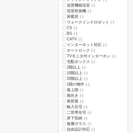
追焚機能浴室
(-)
浴室乾燥機
(-)
床暖房
(-)
ウォークインクロゼット
(-)
CS
(-)
BS
(-)
CATV
(-)
インターネット対応
(-)
オートロック
(-)
TVモニタ付インターホン
(-)
宅配ボックス
(-)
2階以上
(-)
10階以上
(-)
20階以上
(-)
1階の物件
(-)
最上階
(-)
南向き
(-)
角部屋
(-)
輸入住宅
(-)
二世帯住宅
(-)
床下収納
(-)
複層ガラス
(-)
自由設計対応
(-)