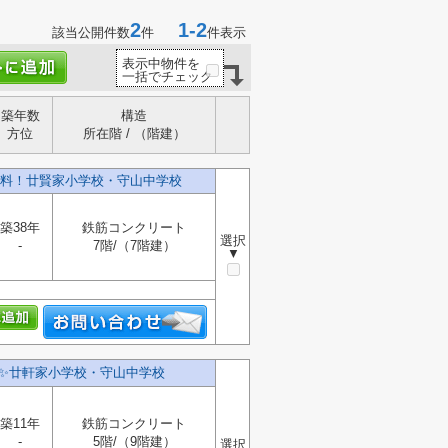
2
1-2
該当公開件数
件
件表示
表示中物件を
一括でチェック
築年数
構造
方位
所在階 / （階建）
料！廿賢家小学校・守山中学校
築38年
鉄筋コンクリート
選択
-
7階/（7階建）
▼
✨️廿軒家小学校・守山中学校
築11年
鉄筋コンクリート
-
5階/（9階建）
選択