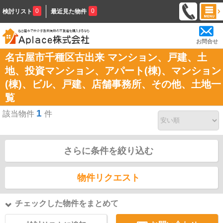
0
0
検討リスト
最近見た物件
お問合せ
名古屋市千種区古出来 マンション、戸建、土
地、投資マンション、アパート(棟)、マンション
(棟)、ビル、戸建、店舗事務所、その他、土地一
覧
1
該当物件
件
さらに条件を絞り込む
物件リクエスト
チェックした物件をまとめて