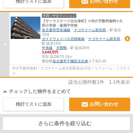
検討リストに追加
お問い合わせ
売買｜中古マンション
【サーラステージ古出来町】✨️仲介手数料無料✨️大
和小学校・振甫中学校
名古屋市営名城線
「
ナゴヤドーム前矢田
」駅 徒歩
15分
ガイドウェイバス志段味線
「
ナゴヤドーム前矢田
」
駅 徒歩14分
中央線
「
大曽根
」駅 徒歩20分
3,649万円
間取:
3LDK/75.19㎡
愛知県
名古屋市千種区
古出来
３丁目2-30
仲介手数料無料！ナゴヤドーム前矢田駅徒歩15分！リフォーム：リプライ
ス
該当公開件数
1
件
1-1
件表示
チェックした物件をまとめて
検討リストに追加
お問い合わせ
さらに条件を絞り込む