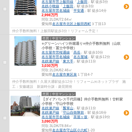
名古屋市営上飯田線
「
上飯田
」駅 徒歩3分
名鉄小牧線
「
上飯田
」駅 徒歩3分
名古屋市営名城線
「
平安通
」駅 徒歩14分
2,998万円
間取:
2LDK/72.64㎡
愛知県
名古屋市北区
上飯田西町
３丁目13
仲介手数料無料！上飯田駅徒歩3分！リフォーム予定！
売買｜中古マンション
⭐グリーンハイツ外堀通り⭐仲介手数料無料（山吹
小学校・冨士中学校）
名古屋市営桜通線
「
高岳
」駅 徒歩10分
名古屋市営名城線
「
名古屋城
」駅 徒歩12分
名鉄瀬戸線
「
東大手
」駅 徒歩11分
3,030万円
間取:
2LDK/62.46㎡
愛知県
名古屋市東区
泉
１丁目4-7
仲介手数料無料！久屋大通駅徒歩12分！リフォーム㈱ネットプラザ 施
工：安藤建設 新築時分譲：菱晃開発
売買｜中古マンション
【ダイアパレス千代田橋】仲介手数料無料！廿軒家
小学校・守山中学校
名鉄瀬戸線
「
瓢箪山
」駅 徒歩11分
名鉄瀬戸線
「
守山自衛隊前
」駅 徒歩16分
名古屋市営名城線
「
茶屋ヶ坂
」駅 徒歩19分
3,090万円
間取:
3LDK/78.84㎡
愛知県
名古屋市守山区
小六町
1-20