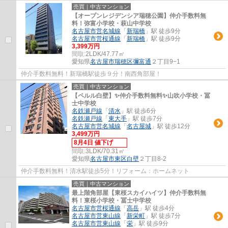
開発㈱ 分譲主：愛知県住宅供給公社
売買｜中古マンション
【オープンレジデンシア瑞穂公園】仲介手数料無
料！弥富小学校・萩山中学校
名古屋市営名城線
「
新瑞橋
」駅 徒歩9分
名古屋市営桜通線
「
新瑞橋
」駅 徒歩9分
3,399万円
間取:
2LDK/47.77㎡
愛知県
名古屋市瑞穂区
彌富通
２丁目9−1
仲介手数料無料！新瑞橋駅徒歩９分！南西角部屋！
売買｜中古マンション
【ペルル白壁】✨️仲介手数料無料✨️山吹小学校・冨
士中学校
名鉄瀬戸線
「
清水
」駅 徒歩6分
名鉄瀬戸線
「
東大手
」駅 徒歩7分
名古屋市営名城線
「
名古屋城
」駅 徒歩12分
3,499万円
8月4日 値下げ
間取:
3LDK/70.31㎡
愛知県
名古屋市東区
白壁
２丁目8-2
仲介手数料無料！清水駅徒歩5分！リフォーム：ホームネット
売買｜中古マンション
最上階角部屋【東桜スカイハイツ】仲介手数料無
料！東桜小学校・冨士中学校
名古屋市営桜通線
「
高岳
」駅 徒歩4分
名古屋市営東山線
「
新栄町
」駅 徒歩7分
名古屋市営東山線
「
栄
」駅 徒歩9分