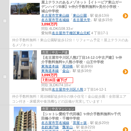
屋上テラスのあるメゾネット【イトーピア東山ガー
デンハイツB棟】✨️仲介手数料無料✨️見付小学校・
城山中学校
名古屋市営東山線
「
東山公園
」駅 徒歩13分
名古屋市営名城線
「
名古屋大学
」駅 徒歩15分
3,098万円
間取:
4LDK/108.33㎡
愛知県
名古屋市千種区
東山元町
４丁目17-1
仲介手数料無料！東山公園駅徒歩12分！リフォーム予定！屋上テラスのあ
るメゾネット
売買｜中古一戸建
【名古屋市中川区八熊2丁目14-12-1中古戸建】✨️仲
介手数料無料✨️八熊小学校・山王中学校
東海道本線
「
尾頭橋
」駅 徒歩9分
東海道本線
「
金山
」駅 徒歩16分
3,099万円
7月16日 値下げ
間取:
3LDK/74.10㎡
愛知県
名古屋市中川区
八熊
２丁目14-12-1
仲介手数料無料！尾頭橋駅徒歩8分の狭小住宅！金山徒歩圏！全部屋エア
コン付き・床暖房や食洗機などの設備が充実しています！
売買｜中古マンション
【シャトレ愛松千代田橋】✨️仲介手数料無料✨️千代
田橋小学校・千種中学校
名古屋市営名城線
「
茶屋ヶ坂
」駅 徒歩20分
名鉄瀬戸線
「
瓢箪山
」駅 徒歩22分