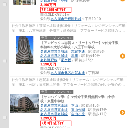
名鉄瀬戸線
「
小幡
」駅 徒歩26分
3,190万円
7月16日 値下げ
間取:
3LDK/87.51㎡
愛知県
名古屋市千種区
竹越
１丁目10-10
仲介手数料無料！茶屋ヶ坂駅徒歩19分！リフォーム：レジデンシャル不動
産 施工：八重洲建設 分譲主：愛松建設 アフターサービス保証のつい
た安心リフォーム物件です。
売買｜中古マンション
【アンビックス志賀ストリートタワー】✨️仲介手数
料無料✨️大杉小学校・八王子中学校
名古屋市営名城線
「
志賀本通
」駅 徒歩3分
名古屋市営名城線
「
黒川
」駅 徒歩10分
名鉄瀬戸線
「
尼ケ坂
」駅 徒歩15分
3,190万円
間取:
2LDK/77.53㎡
愛知県
名古屋市北区
志賀本通
１丁目38
仲介手数料無料！志賀本通駅徒歩3分！リフォーム：レジデンシャル不動
産 施工・分譲：日本国土開発 アフターサービス保障の付いた安心のリ
フォーム物件です。
売買｜中古マンション
【サンハイツ東山】✨️仲介手数料無料✨️東山小学
校・東星中学校
名古屋市営東山線
「
本山
」駅 徒歩15分
名古屋市営東山線
「
東山公園
」駅 徒歩17分
名古屋市営名城線
「
自由ヶ丘
」駅 徒歩17分
3,299万円
7月9日 値下げ
間取:
3LDK/83.92㎡