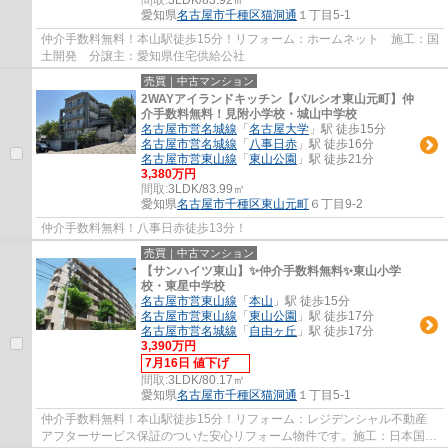
愛知県
名古屋市千種区
猫洞通
１丁目5-1
仲介手数料無料！本山駅徒歩15分！リフォーム：ホームネット 施工：国
土開発 分譲主：愛知県住宅供給公社
売買｜中古マンション
2WAYアイランドキッチン【パルシオ東山元町】仲
介手数料無料！見附小学校・城山中学校
名古屋市営名城線
「
名古屋大学
」駅 徒歩15分
名古屋市営名城線
「
八事日赤
」駅 徒歩16分
名古屋市営東山線
「
東山公園
」駅 徒歩21分
3,380万円
間取:
3LDK/83.99㎡
愛知県
名古屋市千種区
東山元町
６丁目9-2
仲介手数料無料！八事日赤徒歩13分！
売買｜中古マンション
【サンハイツ東山】✨️仲介手数料無料✨️東山小学
校・東星中学校
名古屋市営東山線
「
本山
」駅 徒歩15分
名古屋市営東山線
「
東山公園
」駅 徒歩17分
名古屋市営名城線
「
自由ヶ丘
」駅 徒歩17分
3,390万円
7月16日 値下げ
間取:
3LDK/80.17㎡
愛知県
名古屋市千種区
猫洞通
１丁目5-1
仲介手数料無料！本山駅徒歩15分！リフォーム：レジデンシャル不動産
アフターサービス保証のついた安心リフォーム物件です。施工：日本国土