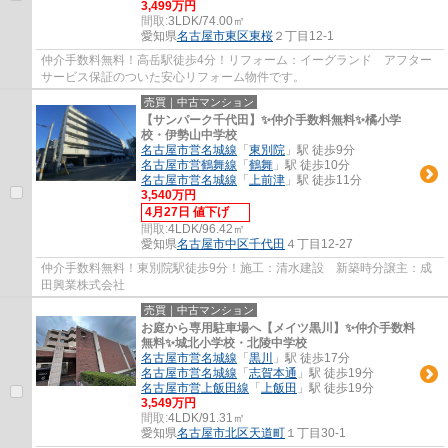
3,499万円
間取:
3LDK/74.00㎡
愛知県
名古屋市東区
東桜
２丁目12-1
仲介手数料無料！高岳駅徒歩4分！リフォーム：イーグランド アフター
サービス保証のついた安心リフォーム物件です。
売買｜中古マンション
【サンパーク千代田】✨️仲介手数料無料✨️橘小学
校・伊勢山中学校
名古屋市営名城線
「
東別院
」駅 徒歩9分
名古屋市営鶴舞線
「
鶴舞
」駅 徒歩10分
名古屋市営名城線
「
上前津
」駅 徒歩11分
3,540万円
4月27日 値下げ
間取:
4LDK/96.42㎡
愛知県
名古屋市中区
千代田
４丁目12-27
仲介手数料無料！東別院駅徒歩9分！施工：清水建設 新築時分譲主：成
田興業株式会社
売買｜中古マンション
お庭から専用駐車場へ【メイツ黒川】✨️仲介手数料
無料✨️城北小学校・北陵中学校
名古屋市営名城線
「
黒川
」駅 徒歩17分
名古屋市営名城線
「
志賀本通
」駅 徒歩19分
名古屋市営上飯田線
「
上飯田
」駅 徒歩19分
3,549万円
間取:
4LDK/91.31㎡
愛知県
名古屋市北区
天道町
１丁目30-1