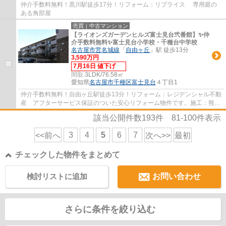
仲介手数料無料！黒川駅徒歩17分！リフォーム：リプライス 専用庭の
ある角部屋
売買｜中古マンション
【ライオンズガーデンヒルズ富士見台弐番館】✨️仲
介手数料無料✨️富士見台小学校・千種台中学校
名古屋市営名城線
「
自由ヶ丘
」駅 徒歩13分
3,590万円
7月16日 値下げ
間取:
3LDK/76.58㎡
愛知県
名古屋市千種区
富士見台
４丁目1
仲介手数料無料！自由ヶ丘駅徒歩13分！リフォーム：レジデンシャル不動
産 アフターサービス保証のついた安心リフォーム物件です。施工：熊谷
組 分譲主：大京
該当公開件数
193
件
81-100
件表示
3
4
5
6
7
<<前へ
次へ>>
最初
チェックした物件をまとめて
検討リストに追加
お問い合わせ
さらに条件を絞り込む