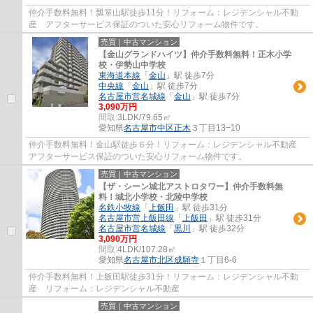
仲介手数料無料！瓢箪山駅徒歩11分！リフォーム：レジデンシャル不動
産 アフターサービス保証のついた安心リフォーム物件です。
売買｜中古マンション
【金山グランドハイツ】仲介手数料無料！正木小学
校・伊勢山中学校
東海道本線
「
金山
」駅 徒歩7分
中央線
「
金山
」駅 徒歩7分
名古屋市営名城線
「
金山
」駅 徒歩7分
3,090万円
間取:
3LDK/79.65㎡
愛知県
名古屋市中区
正木
３丁目13−10
仲介手数料無料！金山駅徒歩６分！リフォーム：レジデンシャル不動産
アフターサービス保証のついた安心リフォーム物件です。
売買｜中古マンション
【ザ・シーン城北アストロタワー】仲介手数料無
料！城北小学校・北陵中学校
名鉄小牧線
「
上飯田
」駅 徒歩31分
名古屋市営上飯田線
「
上飯田
」駅 徒歩31分
名古屋市営名城線
「
黒川
」駅 徒歩32分
3,090万円
間取:
4LDK/107.28㎡
愛知県
名古屋市北区
成願寺
１丁目6-6
仲介手数料無料！上飯田駅徒歩31分！リフォーム：レジデンシャル不動
産 リフォーム：レジデンシャル不動産
売買｜中古マンション