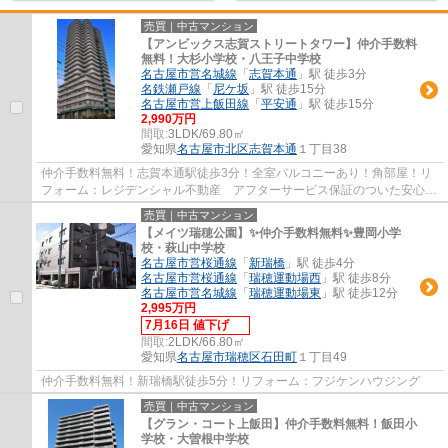
売買｜中古マンション
【アンビックス志賀ストリートタワー】仲介手数料
無料！大杉小学校・八王子中学校
名古屋市営名城線
「
志賀本通
」駅 徒歩3分
名鉄瀬戸線
「
尼ケ坂
」駅 徒歩15分
名古屋市営上飯田線
「
平安通
」駅 徒歩15分
2,990万円
間取:
3LDK/69.80㎡
愛知県
名古屋市北区
志賀本通
１丁目38
仲介手数料無料！志賀本通駅徒歩3分！全室バルコニーあり！角部屋！リ
フォーム：レジデンシャル不動産 アフターサービス保証のついた安心リ
フォーム物件です。施工：日本国土開発㈱
売買｜中古マンション
【メイツ瑞穂公園】✨️仲介手数料無料✨️豊岡小学
校・萩山中学校
名古屋市営桜通線
「
新瑞橋
」駅 徒歩4分
名古屋市営桜通線
「
瑞穂運動場西
」駅 徒歩8分
名古屋市営名城線
「
瑞穂運動場東
」駅 徒歩12分
2,995万円
7月16日 値下げ
間取:
2LDK/66.80㎡
愛知県
名古屋市瑞穂区
石田町
１丁目49
仲介手数料無料！新瑞橋駅徒歩5分！リフォーム：フジケンハウジング
売買｜中古マンション
【グラン・コート上飯田】仲介手数料無料！飯田小
学校・大曽根中学校