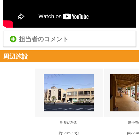
担当者のコメント
周辺施設
明星幼稚園
建中寺
約170m／3分
約725