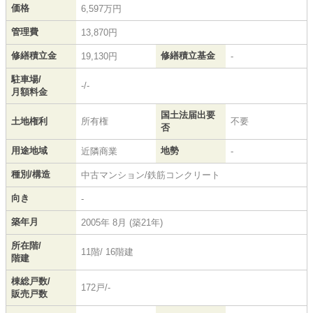
価格
6,597万円
管理費
13,870円
修繕積立金
修繕積立基金
19,130円
-
駐車場/
-/-
月額料金
国土法届出要
土地権利
所有権
不要
否
用途地域
地勢
近隣商業
-
種別/構造
中古マンション/鉄筋コンクリート
向き
-
築年月
2005年 8月 (築21年)
所在階/
11階/ 16階建
階建
棟総戸数/
172戸/-
販売戸数