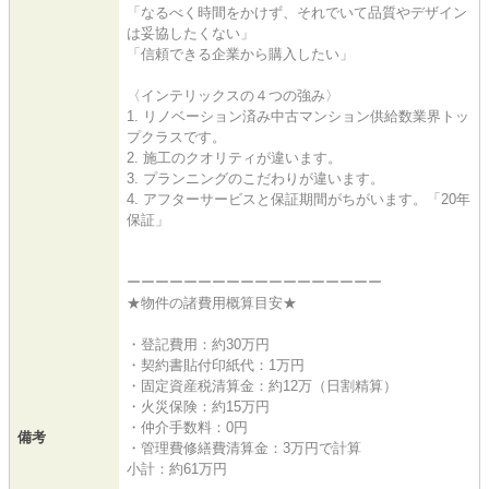
「なるべく時間をかけず、それでいて品質やデザイン
は妥協したくない」
「信頼できる企業から購入したい」
〈インテリックスの４つの強み〉
1. リノベーション済み中古マンション供給数業界トッ
プクラスです。
2. 施工のクオリティが違います。
3. プランニングのこだわりが違います。
4. アフターサービスと保証期間がちがいます。「20年
保証」
ーーーーーーーーーーーーーーーーーー
★物件の諸費用概算目安★
・登記費用：約30万円
・契約書貼付印紙代：1万円
・固定資産税清算金：約12万（日割精算）
・火災保険：約15万円
・仲介手数料：0円
備考
・管理費修繕費清算金：3万円で計算
小計：約61万円