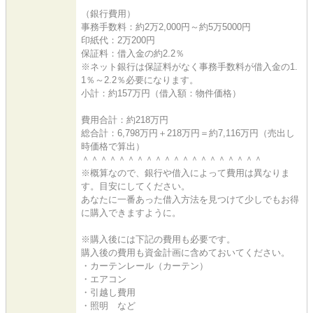
（銀行費用）
事務手数料：約2万2,000円～約5万5000円
印紙代：2万200円
保証料：借入金の約2.2％
※ネット銀行は保証料がなく事務手数料が借入金の1.
1％～2.2％必要になります。
小計：約157万円（借入額：物件価格）
費用合計：約218万円
総合計：6,798万円＋218万円＝約7,116万円（売出し
時価格で算出）
＾＾＾＾＾＾＾＾＾＾＾＾＾＾＾＾＾＾＾＾
※概算なので、銀行や借入によって費用は異なりま
す。目安にしてください。
あなたに一番あった借入方法を見つけて少しでもお得
に購入できますように。
※購入後には下記の費用も必要です。
購入後の費用も資金計画に含めておいてください。
・カーテンレール（カーテン）
・エアコン
・引越し費用
・照明 など