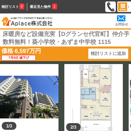
0
1
検討リスト
最近見た物件
お問合せ
床暖房など設備充実【Dグランセ代官町】仲介手
数料無料！葵小学校・あずま中学校 1115
価格
6,597
万円
検討リストに追加
7月6日 値下げ
1/3
2/3