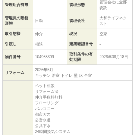
管理会社に全部
管理組合有無
-
管理形態
委託
管理員の勤務
大和ライフネク
日勤
管理会社
形態
スト
取引態様
現況
仲介
空家
引渡し
建築確認番号
相談
-
取引条件の有
物件番号
104965399
2026年08月18日
効期限
2026年5月
リフォーム
キッチン 浴室 トイレ 壁 床 全室
ペット相談
リフォーム済
仲介手数料無料
フローリング
バルコニー
都市ガス
公営水道
公共下水
24時間換気システム