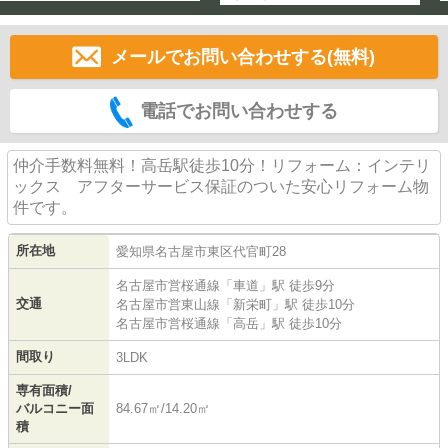
メールでお問い合わせする(無料)
電話でお問い合わせする
仲介手数料無料！高岳駅徒歩10分！リフォーム：インテリ
ックス アフターサービス保証のついた安心リフォーム物
件です。
所在地
愛知県
名古屋市東区
代官町
28
名古屋市営桜通線
「
車道
」駅 徒歩9分
交通
名古屋市営東山線
「
新栄町
」駅 徒歩10分
名古屋市営桜通線
「
高岳
」駅 徒歩10分
間取り
3LDK
専有面積/
バルコニー面
84.67㎡/14.20㎡
積