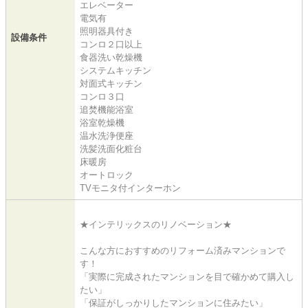
エレベーター
電気有
照明器具付き
設備条件
コンロ２口以上
食器洗い乾燥機
システムキッチン
対面式キッチン
コンロ３口
追焚機能浴室
浴室乾燥機
温水洗浄便座
洗髪洗面化粧台
床暖房
オートロック
TVモニタ付インターホン
★インテリックスのリノベーション★
こんな方におすすめのリフォーム済みマンションで
す！
「実際に完成されたマンションを目で確かめて購入し
たい」
「保証がしっかりしたマンションに住みたい」