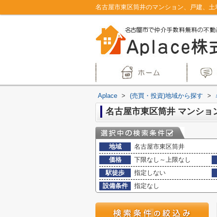
Aplace
>
(売買・投資)地域から探す
>
地域
名古屋市東区筒井
価格
下限なし～上限なし
駅徒歩
指定しない
設備条件
指定なし