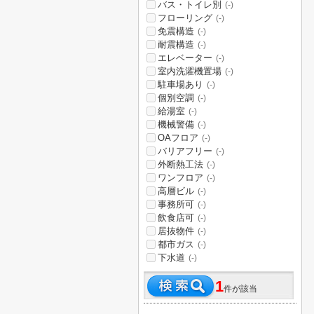
バス・トイレ別
(-)
フローリング
(-)
免震構造
(-)
耐震構造
(-)
エレベーター
(-)
室内洗濯機置場
(-)
駐車場あり
(-)
個別空調
(-)
給湯室
(-)
機械警備
(-)
OAフロア
(-)
バリアフリー
(-)
外断熱工法
(-)
ワンフロア
(-)
高層ビル
(-)
事務所可
(-)
飲食店可
(-)
居抜物件
(-)
都市ガス
(-)
下水道
(-)
1
件が該当