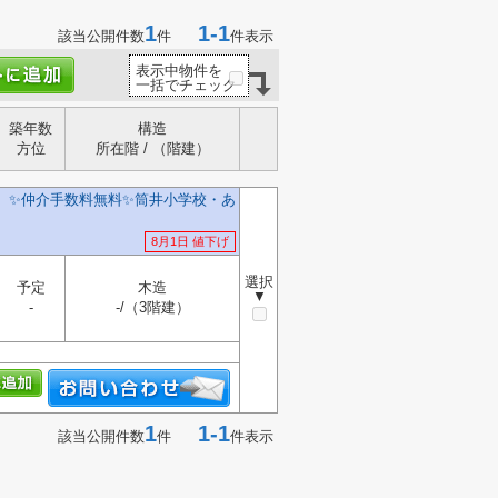
1
1-1
該当公開件数
件
件表示
表示中物件を
一括でチェック
築年数
構造
方位
所在階 / （階建）
】✨️仲介手数料無料✨️筒井小学校・あ
8月1日 値下げ
選択
予定
木造
▼
-
-/（3階建）
1
1-1
該当公開件数
件
件表示