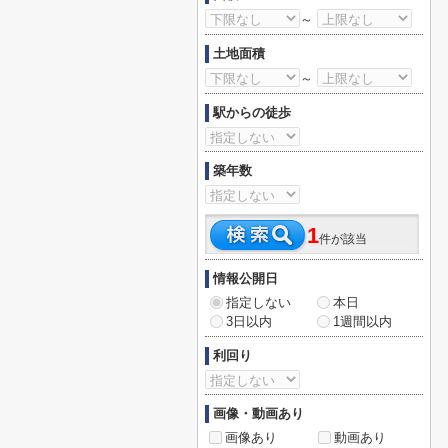
～
土地面積
～
駅からの徒歩
築年数
1
件が該当
情報公開日
指定しない
本日
3日以内
1週間以内
利回り
画像・動画あり
画像あり
動画あり