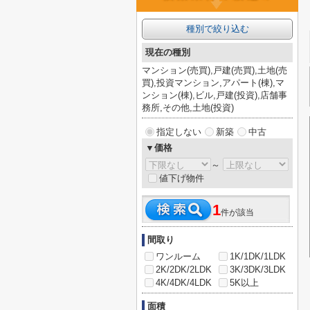
種別で絞り込む
現在の種別
マンション(売買),戸建(売買),土地(売
買),投資マンション,アパート(棟),マ
ンション(棟),ビル,戸建(投資),店舗事
務所,その他,土地(投資)
指定しない
新築
中古
▼価格
～
値下げ物件
1
件が該当
間取り
ワンルーム
1K/1DK/1LDK
2K/2DK/2LDK
3K/3DK/3LDK
4K/4DK/4LDK
5K以上
面積