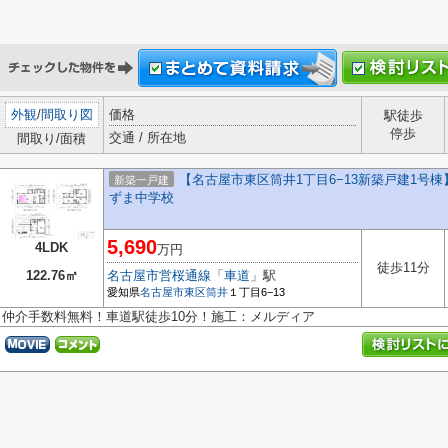
外観
/
間取り図
価格
駅徒歩
停歩
交通 / 所在地
間取り/面積
【名古屋市東区筒井1丁目6−13新築戸建1号棟
新築一戸建
ずま中学校
5,690
4LDK
万円
徒歩11分
122.76㎡
名古屋市営桜通線
「
車道
」駅
愛知県
名古屋市東区
筒井
１丁目6−13
仲介手数料無料！車道駅徒歩10分！施工：メルディア