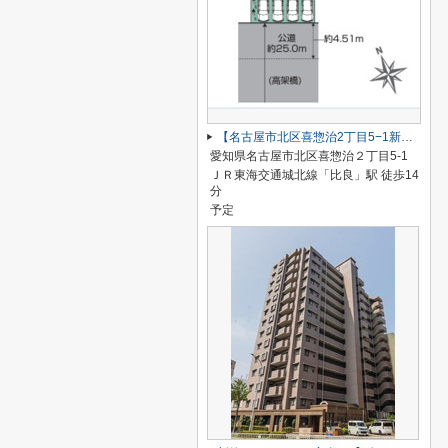
【名古屋市北区喜惣治2丁目5−1新築戸建】仲介手数料無料！楠西小学校・楠中学校
愛知県名古屋市北区喜惣治２丁目5-1
ＪＲ東海交通城北線「比良」駅 徒歩14
分
予定