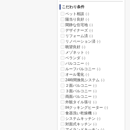
こだわり条件
ペット相談
(-)
陽当り良好
(-)
閑静な住宅地
(-)
デザイナーズ
(-)
リフォーム済
(-)
リノベーション済
(-)
眺望良好
(-)
メゾネット
(-)
ベランダ
(-)
バルコニー
(-)
ルーフバルコニー
(-)
オール電化
(-)
24時間換気システム
(-)
２面バルコニー
(-)
３面バルコニー
(-)
両面バルコニー
(-)
外観タイル張り
(-)
IHクッキングヒーター
(-)
食器洗い乾燥機
(-)
システムキッチン
(-)
対面式キッチン
(-)
アイランドキッチン
(-)