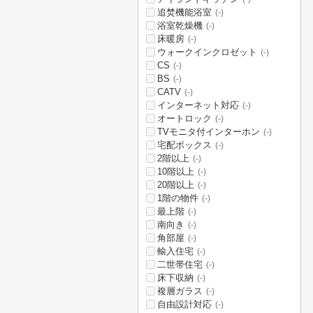
追焚機能浴室
(-)
浴室乾燥機
(-)
床暖房
(-)
ウォークインクロゼット
(-)
CS
(-)
BS
(-)
CATV
(-)
インターネット対応
(-)
オートロック
(-)
TVモニタ付インターホン
(-)
宅配ボックス
(-)
2階以上
(-)
10階以上
(-)
20階以上
(-)
1階の物件
(-)
最上階
(-)
南向き
(-)
角部屋
(-)
輸入住宅
(-)
二世帯住宅
(-)
床下収納
(-)
複層ガラス
(-)
自由設計対応
(-)