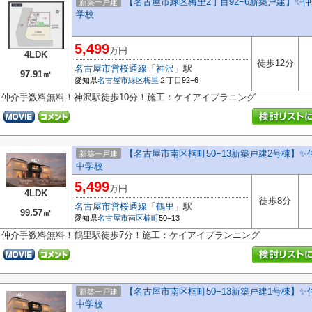
【名古屋市緑区梅里2丁目92−6新築戸建】✨️
新築一戸建
学校
5,499
万円
4LDK
徒歩12分
名古屋市営桜通線
「
神沢
」駅
97.91㎡
愛知県
名古屋市緑区
梅里
２丁目92−6
仲介手数料無料！神沢駅徒歩10分！施工：ケイアイプラニング
【名古屋市南区楠町50−13新築戸建2号棟】✨
新築一戸建
中学校
5,499
万円
4LDK
徒歩8分
名古屋市営桜通線
「
鶴里
」駅
99.57㎡
愛知県
名古屋市南区
楠町
50−13
仲介手数料無料！鶴里駅徒歩7分！施工：ケイアイプランニング
【名古屋市南区楠町50−13新築戸建1号棟】✨
新築一戸建
中学校