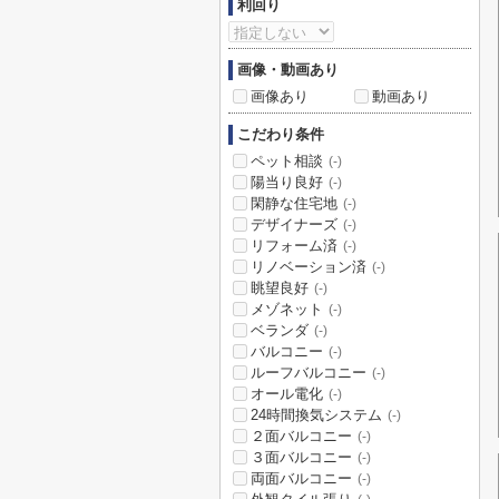
利回り
画像・動画あり
画像あり
動画あり
こだわり条件
ペット相談
(-)
陽当り良好
(-)
閑静な住宅地
(-)
デザイナーズ
(-)
リフォーム済
(-)
リノベーション済
(-)
眺望良好
(-)
メゾネット
(-)
ベランダ
(-)
バルコニー
(-)
ルーフバルコニー
(-)
オール電化
(-)
24時間換気システム
(-)
２面バルコニー
(-)
３面バルコニー
(-)
両面バルコニー
(-)