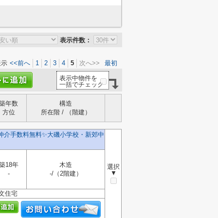
表示件数：
表示
<<前へ
1
2
3
4
5
次へ>>
最初
表示中物件を
一括でチェック
築年数
構造
方位
所在階 / （階建）
️仲介手数料無料✨️大磯小学校・新郊中
築18年
木造
選択
▼
-
-/（2階建）
文住宅