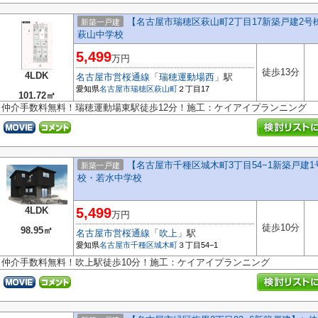
【名古屋市瑞穂区萩山町2丁目17新築戸建2号棟
新築一戸建
萩山中学校
5,499
万円
徒歩13分
4LDK
名古屋市営桜通線
「
瑞穂運動場西
」駅
愛知県
名古屋市瑞穂区
萩山町
２丁目17
101.72㎡
仲介手数料無料！瑞穂運動場東駅徒歩12分！施工：ケイアイプランニング
【名古屋市千種区城木町3丁目54−1新築戸建1
新築一戸建
校・若水中学校
4LDK
5,499
万円
徒歩10分
98.95㎡
名古屋市営桜通線
「
吹上
」駅
愛知県
名古屋市千種区
城木町
３丁目54−1
仲介手数料無料！吹上駅徒歩10分！施工：ケイアイプランニング