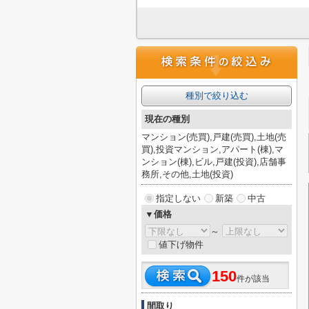
種別で絞り込む
現在の種別
マンション(売買),戸建(売買),土地(売
買),投資マンション,アパート(棟),マ
ンション(棟),ビル,戸建(投資),店舗事
務所,その他,土地(投資)
指定しない
新築
中古
▼価格
～
値下げ物件
150
件が該当
間取り