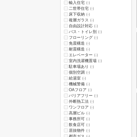
輸入住宅
(-)
二世帯住宅
(-)
床下収納
(-)
複層ガラス
(-)
自由設計対応
(-)
バス・トイレ別
(-)
フローリング
(-)
免震構造
(-)
耐震構造
(-)
エレベーター
(-)
室内洗濯機置場
(-)
駐車場あり
(-)
個別空調
(-)
給湯室
(-)
機械警備
(-)
OAフロア
(-)
バリアフリー
(-)
外断熱工法
(-)
ワンフロア
(-)
高層ビル
(-)
事務所可
(-)
飲食店可
(-)
居抜物件
(-)
都市ガス
(-)