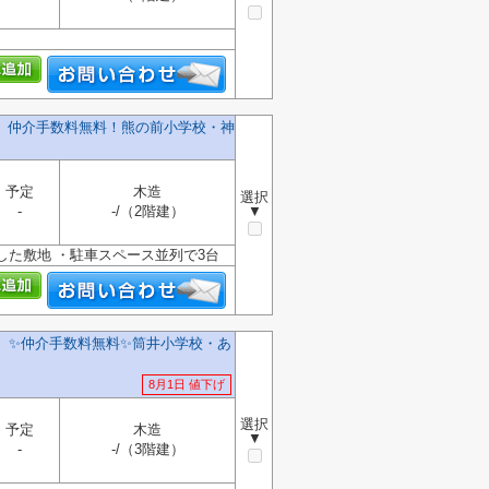
棟】仲介手数料無料！熊の前小学校・神
予定
木造
選択
-
-/（2階建）
▼
した敷地 ・駐車スペース並列で3台
】✨️仲介手数料無料✨️筒井小学校・あ
8月1日 値下げ
選択
予定
木造
▼
-
-/（3階建）