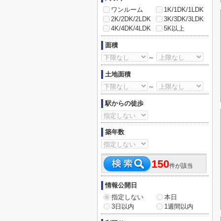
ワンルーム
1K/1DK/1LDK
2K/2DK/2LDK
3K/3DK/3LDK
4K/4DK/4LDK
5K以上
面積
～
土地面積
～
駅からの徒歩
築年数
150
件が該当
情報公開日
指定しない
本日
3日以内
1週間以内