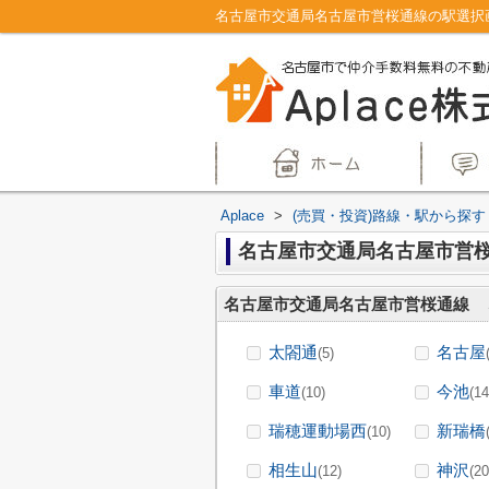
Aplace
>
(売買・投資)路線・駅から探す
名古屋市交通局名古屋市営桜
名古屋市交通局名古屋市営桜通線
太閤通
名古屋
(5)
車道
今池
(10)
(14
瑞穂運動場西
新瑞橋
(10)
相生山
神沢
(12)
(20