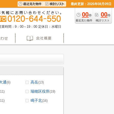
最終更新：2026年08月09日
00
00
件
件
最近見た物件
検討リスト
営業時間：9：00～19：00
定休日：水曜日
大通
高岳
(6)
(13)
瑞穂区役所
(11)
(19)
鳴子北
(11)
(16)