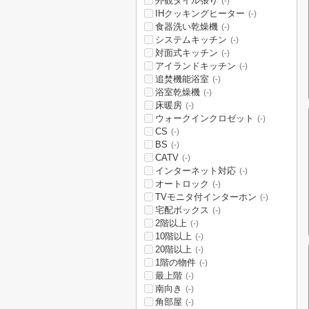
外観タイル張り
(-)
IHクッキングヒーター
(-)
食器洗い乾燥機
(-)
システムキッチン
(-)
対面式キッチン
(-)
アイランドキッチン
(-)
追焚機能浴室
(-)
浴室乾燥機
(-)
床暖房
(-)
ウォークインクロゼット
(-)
CS
(-)
BS
(-)
CATV
(-)
インターネット対応
(-)
オートロック
(-)
TVモニタ付インターホン
(-)
宅配ボックス
(-)
2階以上
(-)
10階以上
(-)
20階以上
(-)
1階の物件
(-)
最上階
(-)
南向き
(-)
角部屋
(-)