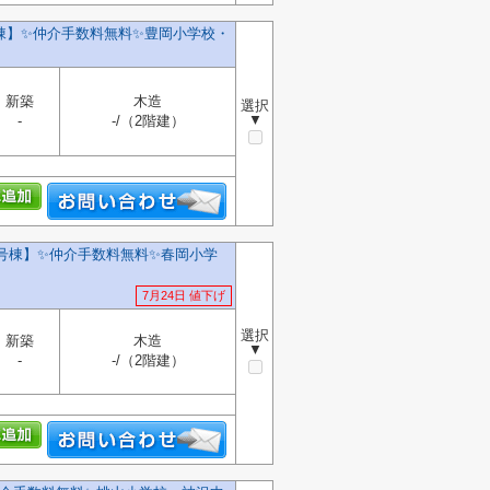
】✨️仲介手数料無料✨️豊岡小学校・
新築
木造
選択
▼
-
-/（2階建）
号棟】✨️仲介手数料無料✨️春岡小学
7月24日 値下げ
選択
新築
木造
▼
-
-/（2階建）