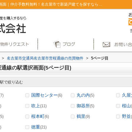
名古屋市交通局名古屋市営桜通線の駅選択画面｜仲介手数料無料！名古屋市で新築戸建てを探すならAplace(5ページ目)
>
名古屋市交通局名古屋市営桜通線の売買物件
>
5ページ目
通線の駅選択画面(5ページ目)
駅で絞り込む
国際センター
丸の内
久屋
(7)
(6)
(5)
吹上
御器所
桜山
)
(11)
(5)
桜本町
鶴里
野並
(5)
(6)
(9)
徳重
)
(21)