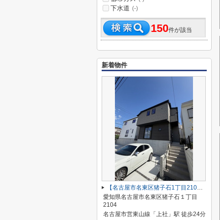
下水道
(-)
150
件が該当
新着物件
【名古屋市名東区猪子石1丁目2104新築戸建2号棟】✨️仲介手数料無料✨️猪子石小学校・猪高中学校
愛知県名古屋市名東区猪子石１丁目
2104
名古屋市営東山線「上社」駅 徒歩24分