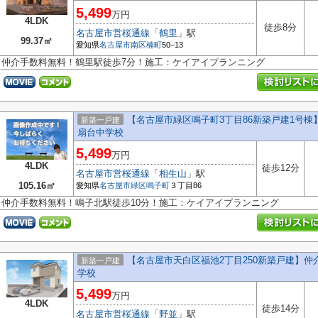
5,499
万円
4LDK
徒歩8分
名古屋市営桜通線
「
鶴里
」駅
99.37㎡
愛知県
名古屋市南区
楠町
50−13
仲介手数料無料！鶴里駅徒歩7分！施工：ケイアイプランニング
【名古屋市緑区鳴子町3丁目86新築戸建1号
新築一戸建
扇台中学校
5,499
万円
4LDK
徒歩12分
名古屋市営桜通線
「
相生山
」駅
105.16㎡
愛知県
名古屋市緑区
鳴子町
３丁目86
仲介手数料無料！鳴子北駅徒歩10分！施工：ケイアイプランニング
【名古屋市天白区福池2丁目250新築戸建】
新築一戸建
学校
5,499
万円
4LDK
徒歩14分
名古屋市営桜通線
「
野並
」駅