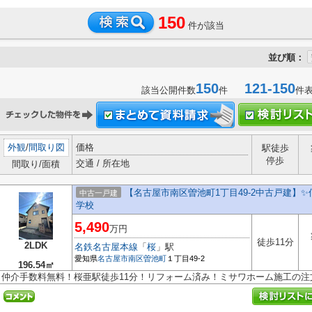
150
件が該当
並び順：
150
121-150
該当公開件数
件
件
外観
/
間取り図
価格
駅徒歩
停歩
交通 / 所在地
間取り/面積
【名古屋市南区曽池町1丁目49-2中古戸建】✨
中古一戸建
学校
5,490
万円
徒歩11分
2LDK
名鉄名古屋本線
「
桜
」駅
愛知県
名古屋市南区
曽池町
１丁目49-2
196.54㎡
仲介手数料無料！桜亜駅徒歩11分！リフォーム済み！ミサワホーム施工の注