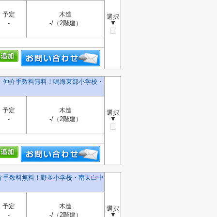
予定
木造
選択
-
-/（2階建）
▼
棟】仲介手数料無料！鳴海東部小学校・
予定
木造
選択
-
-/（2階建）
▼
仲介手数料無料！野並小学校・南天白中
予定
木造
選択
-
-/（2階建）
▼