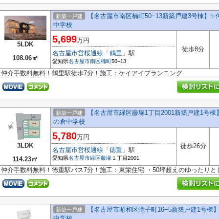
【名古屋市南区楠町50−13新築戸建3号棟】✨
新築一戸建
中学校
5,699
万円
5LDK
徒歩8分
名古屋市営桜通線
「
鶴里
」駅
108.06㎡
愛知県
名古屋市南区
楠町
50−13
仲介手数料無料！鶴里駅徒歩7分！施工：ケイアイプランニング
【名古屋市緑区藤塚1丁目2001新築戸建1号
新築一戸建
の倉中学校
5,780
万円
3LDK
徒歩26分
名古屋市営桜通線
「
徳重
」駅
愛知県
名古屋市緑区
藤塚
１丁目2001
114.23㎡
仲介手数料無料！徳重駅バス7分！施工：東栄住宅 ・50坪超えのゆったりと
【名古屋市昭和区滝子町16−5新築戸建1号
新築一戸建
中学校