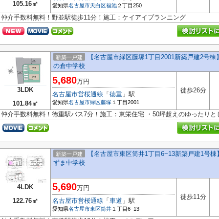
105.16㎡
愛知県
名古屋市天白区
福池
２丁目250
仲介手数料無料！野並駅徒歩11分！施工：ケイアイプランニング
【名古屋市緑区藤塚1丁目2001新築戸建2号
新築一戸建
の倉中学校
5,680
万円
3LDK
徒歩26分
名古屋市営桜通線
「
徳重
」駅
愛知県
名古屋市緑区
藤塚
１丁目2001
101.84㎡
仲介手数料無料！徳重駅バス7分！施工：東栄住宅 ・50坪超えのゆったりと
【名古屋市東区筒井1丁目6−13新築戸建1号棟
新築一戸建
ずま中学校
5,690
4LDK
万円
徒歩11分
122.76㎡
名古屋市営桜通線
「
車道
」駅
愛知県
名古屋市東区
筒井
１丁目6−13