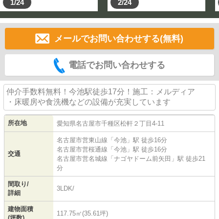
1/24
2/24
メールでお問い合わせする(無料)
電話でお問い合わせする
仲介手数料無料！今池駅徒歩17分！施工：メルディア
・床暖房や食洗機などの設備が充実しています
所在地
愛知県
名古屋市千種区
松軒
２丁目4-11
名古屋市営東山線
「
今池
」駅 徒歩16分
名古屋市営桜通線
「
今池
」駅 徒歩16分
交通
名古屋市営名城線
「
ナゴヤドーム前矢田
」駅 徒歩21
分
間取り/
3LDK/
詳細
建物面積
117.75㎡(35.61坪)
(坪数)