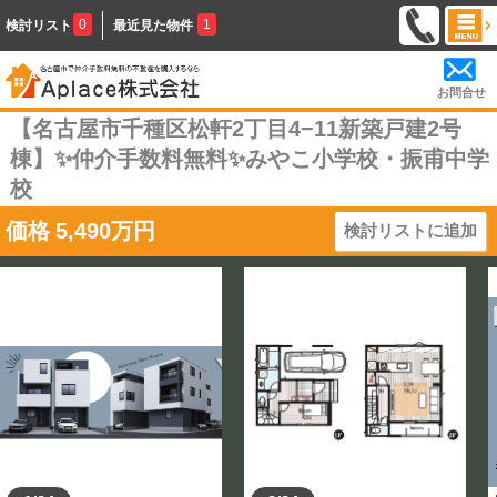
0
1
検討リスト
最近見た物件
お問合せ
【名古屋市千種区松軒2丁目4−11新築戸建2号
棟】✨️仲介手数料無料✨️みやこ小学校・振甫中学
校
価格
5,490
万円
検討リストに追加