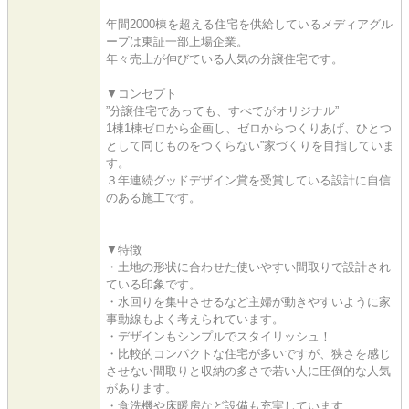
年間2000棟を超える住宅を供給しているメディアグル
ープは東証一部上場企業。
年々売上が伸びている人気の分譲住宅です。
▼コンセプト
”分譲住宅であっても、すべてがオリジナル”
1棟1棟ゼロから企画し、ゼロからつくりあげ、ひとつ
として同じものをつくらない”家づくりを目指していま
す。
３年連続グッドデザイン賞を受賞している設計に自信
のある施工です。
▼特徴
・土地の形状に合わせた使いやすい間取りで設計され
ている印象です。
・水回りを集中させるなど主婦が動きやすいように家
事動線もよく考えられています。
・デザインもシンプルでスタイリッシュ！
・比較的コンパクトな住宅が多いですが、狭さを感じ
させない間取りと収納の多さで若い人に圧倒的な人気
があります。
・食洗機や床暖房など設備も充実しています