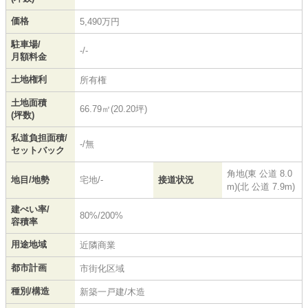
価格
5,490万円
駐車場/
-/-
月額料金
土地権利
所有権
土地面積
66.79㎡(20.20坪)
(坪数)
私道負担面積/
-/無
セットバック
角地(東 公道 8.0
地目/地勢
宅地/-
接道状況
m)(北 公道 7.9m)
建ぺい率/
80%/200%
容積率
用途地域
近隣商業
都市計画
市街化区域
種別/構造
新築一戸建/木造