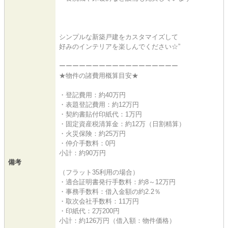
シンプルな新築戸建をカスタマイズして
好みのインテリアを楽しんでください☆”
ーーーーーーーーーーーーーーーーーー
★物件の諸費用概算目安★
・登記費用：約40万円
・表題登記費用：約12万円
・契約書貼付印紙代：1万円
・固定資産税清算金：約12万（日割精算）
・火災保険：約25万円
・仲介手数料：0円
小計：約90万円
備考
（フラット35利用の場合）
・適合証明書発行手数料：約8～12万円
・事務手数料：借入金額の約2.2％
・取次会社手数料：11万円
・印紙代：2万200円
小計：約126万円（借入額：物件価格）