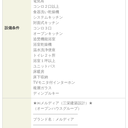
電気有
コンロ２口以上
食器洗い乾燥機
システムキッチン
対面式キッチン
設備条件
コンロ３口
オープンキッチン
追焚機能浴室
浴室乾燥機
温水洗浄便座
トイレ２ヶ所
浴室１坪以上
ユニットバス
床暖房
床下収納
TVモニタ付インターホン
複層ガラス
ディンプルキー
★㈱メルディア（三栄建築設計）★
（オープンハウスグループ）
――――――――――――
ブランド名：メルディア
――――――――――――