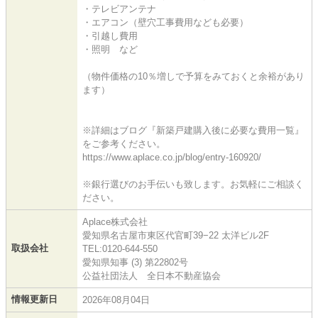
・テレビアンテナ
・エアコン（壁穴工事費用なども必要）
・引越し費用
・照明 など
（物件価格の10％増しで予算をみておくと余裕があり
ます）
※詳細はブログ『新築戸建購入後に必要な費用一覧』
をご参考ください。
https://www.aplace.co.jp/blog/entry-160920/
※銀行選びのお手伝いも致します。お気軽にご相談く
ださい。
Aplace株式会社
愛知県名古屋市東区代官町39−22 太洋ビル2F
取扱会社
TEL:0120-644-550
愛知県知事 (3) 第22802号
公益社団法人 全日本不動産協会
情報更新日
2026年08月04日