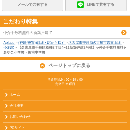
メールで共有する
LINEで共有する
こだわり特集
仲介手数料無料の新築戸建て
Aplace
>
(戸建(売買))路線・駅から探す
>
名古屋市交通局名古屋市営東山線
>
今池駅
>
【名古屋市千種区松軒2丁目4−11新築戸建2号棟】✨️仲介手数料無料✨️
みやこ小学校・振甫中学校
ページトップに戻る
営業時間:9：00～19：00
定休日:水曜日
ホーム
会社概要
お問い合わせ
PCサイト