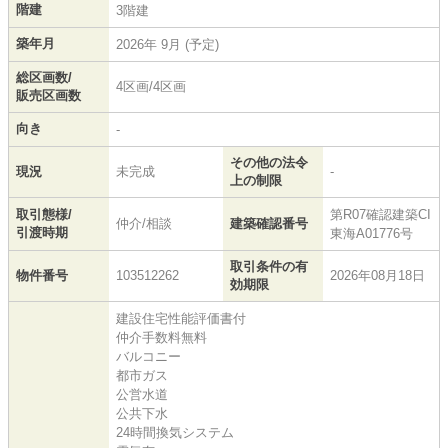
階建
3階建
築年月
2026年 9月 (予定)
総区画数/
4区画/4区画
販売区画数
向き
-
その他の法令
現況
未完成
-
上の制限
取引態様/
第R07確認建築CI
仲介/相談
建築確認番号
引渡時期
東海A01776号
取引条件の有
物件番号
103512262
2026年08月18日
効期限
建設住宅性能評価書付
仲介手数料無料
バルコニー
都市ガス
公営水道
公共下水
24時間換気システム