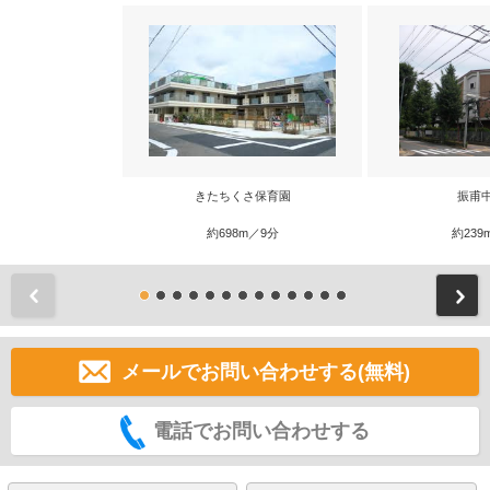
きたちくさ保育園
振甫
約698m／9分
約239
前
メールでお問い合わせする(無料)
電話でお問い合わせする