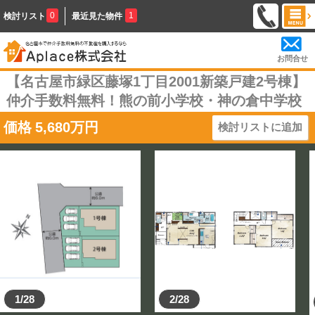
0
1
検討リスト
最近見た物件
お問合せ
【名古屋市緑区藤塚1丁目2001新築戸建2号棟】
仲介手数料無料！熊の前小学校・神の倉中学校
価格
5,680
万円
検討リストに追加
1/28
2/28