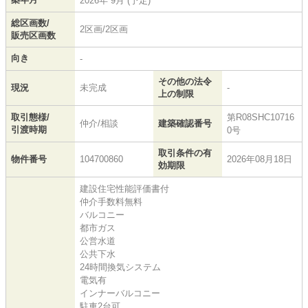
2026年 9月 (予定)
総区画数/
2区画/2区画
販売区画数
向き
-
その他の法令
現況
未完成
-
上の制限
取引態様/
第R08SHC10716
仲介/相談
建築確認番号
引渡時期
0号
取引条件の有
物件番号
104700860
2026年08月18日
効期限
建設住宅性能評価書付
仲介手数料無料
バルコニー
都市ガス
公営水道
公共下水
24時間換気システム
電気有
インナーバルコニー
駐車2台可