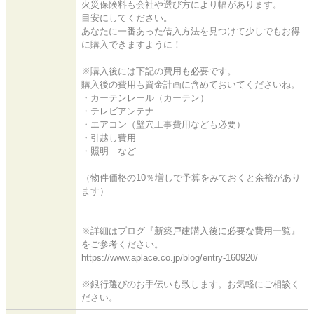
火災保険料も会社や選び方により幅があります。
目安にしてください。
あなたに一番あった借入方法を見つけて少しでもお得
に購入できますように！
※購入後には下記の費用も必要です。
購入後の費用も資金計画に含めておいてくださいね。
・カーテンレール（カーテン）
・テレビアンテナ
・エアコン（壁穴工事費用なども必要）
・引越し費用
・照明 など
（物件価格の10％増しで予算をみておくと余裕があり
ます）
※詳細はブログ『新築戸建購入後に必要な費用一覧』
をご参考ください。
https://www.aplace.co.jp/blog/entry-160920/
※銀行選びのお手伝いも致します。お気軽にご相談く
ださい。