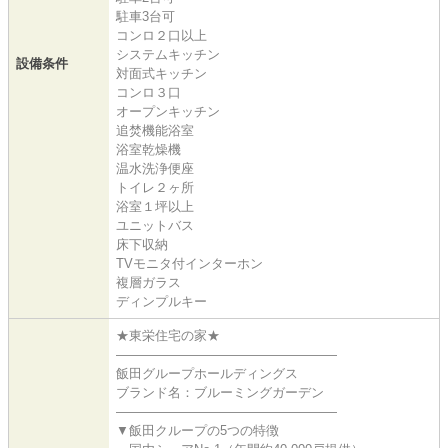
駐車3台可
コンロ２口以上
システムキッチン
設備条件
対面式キッチン
コンロ３口
オープンキッチン
追焚機能浴室
浴室乾燥機
温水洗浄便座
トイレ２ヶ所
浴室１坪以上
ユニットバス
床下収納
TVモニタ付インターホン
複層ガラス
ディンプルキー
★東栄住宅の家★
―――――――――――――――――
飯田グループホールディングス
ブランド名：ブルーミングガーデン
―――――――――――――――――
▼飯田クループの5つの特徴