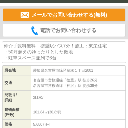
メールでお問い合わせする(無料)
電話でお問い合わせする
仲介手数料無料！徳重駅バス7分！施工：東栄住宅
・50坪超えのゆったりとした敷地
・駐車スペース並列で3台
所在地
愛知県
名古屋市緑区
藤塚
１丁目2001
名古屋市営桜通線
「
徳重
」駅 徒歩26分
交通
名古屋市営桜通線
「
神沢
」駅 徒歩38分
間取り/
3LDK/
詳細
建物面積
101.84㎡(30.8坪)
(坪数)
価格
5,680万円