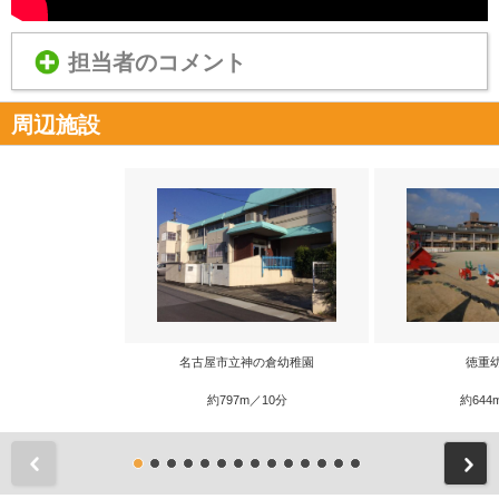
担当者のコメント
周辺施設
名古屋市立神の倉幼稚園
徳重
約797m／10分
約644
前