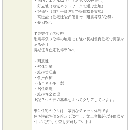
・国内シェアNo.1（年間約40,000戸提供）
・好立地（地域ネットワークで選ぶ土地）
・好価格（自社一貫体制で好価格を実現）
・高性能（住宅性能評価書付・耐震等級3取得）
・長期安心
▼東栄住宅の特徴
耐震等級３取得の地震にも強い長期優良住宅で実績が
ある会社
長期優良住宅取得率94％！
・耐震性
・劣化対策
・維持管理生
・住戸面積
・省エネルギー製
・居住環境
・維持保全管理
上記７つの技術基準をすべてクリアしています。
東栄住宅のウリは、厳密なチェック体制です、
住宅性能評価を前頭で取得し、第三者機関の評価員が
4回の厳密な検査を実施しています。