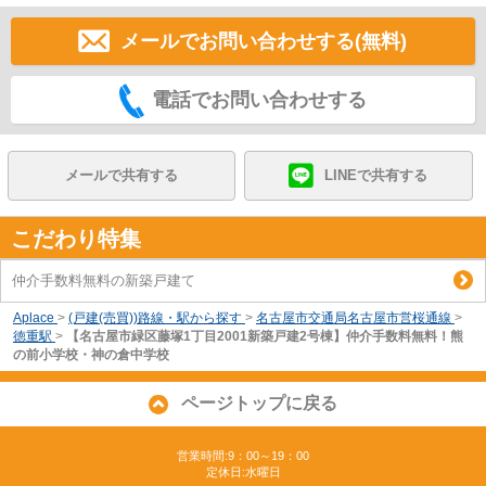
メールでお問い合わせする(無料)
電話でお問い合わせする
メールで共有する
LINEで共有する
こだわり特集
仲介手数料無料の新築戸建て
Aplace
>
(戸建(売買))路線・駅から探す
>
名古屋市交通局名古屋市営桜通線
>
徳重駅
>
【名古屋市緑区藤塚1丁目2001新築戸建2号棟】仲介手数料無料！熊
の前小学校・神の倉中学校
ページトップに戻る
営業時間:9：00～19：00
定休日:水曜日