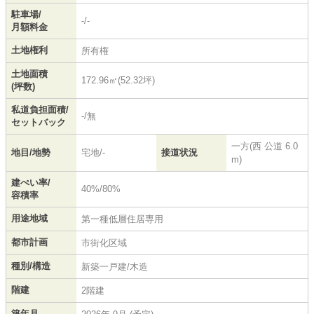
駐車場/
-/-
月額料金
土地権利
所有権
土地面積
172.96㎡(52.32坪)
(坪数)
私道負担面積/
-/無
セットバック
一方(西 公道 6.0
地目/地勢
宅地/-
接道状況
m)
建ぺい率/
40%/80%
容積率
用途地域
第一種低層住居専用
都市計画
市街化区域
種別/構造
新築一戸建/木造
階建
2階建
築年月