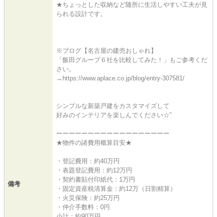
★ちょっとした収納など随所に生活しやすい工夫が見
られる設計です。
※ブログ【名古屋の建売おしゃれ】
「飯田グループ６社を比較してみた！」もご参考くだ
さい。
→https://www.aplace.co.jp/blog/entry-307581/
シンプルな新築戸建をカスタマイズして
好みのインテリアを楽しんでください☆”
ーーーーーーーーーーーーーーーーーー
★物件の諸費用概算目安★
・登記費用：約40万円
・表題登記費用：約12万円
・契約書貼付印紙代：1万円
備考
・固定資産税清算金：約12万（日割精算）
・火災保険：約25万円
・仲介手数料：0円
小計：約90万円